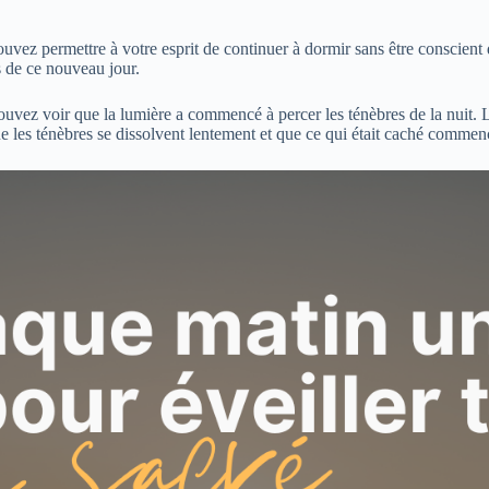
ouvez permettre à votre esprit de continuer à dormir sans être conscie
s de ce nouveau jour.
 pouvez voir que la lumière a commencé à percer les ténèbres de la nuit
 les ténèbres se dissolvent lentement et que ce qui était caché commenc