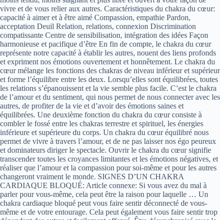
vivre et de vous relier aux autres. Caractéristiques du chakra du cœur:
capacité à aimer et à être aimé Compassion, empathie Pardon,
acceptation Deuil Relation, relations, connexion Discrimination
compatissante Centre de sensibilisation, intégration des idées Façon
harmonieuse et pacifique d’être En fin de compte, le chakra du cœur
représente notre capacité à établir les autres, nouent des liens profonds
et expriment nos émotions ouvertement et honnêtement. Le chakra du
cœur mélange les fonctions des chakras de niveau inférieur et supérieur
et forme l’équilibre entre les deux. Lorsqu’elles sont équilibrées, toutes
les relations s’épanouissent et la vie semble plus facile. C’est le chakra
de l’amour et du sentiment, qui nous permet de nous connecter avec les
autres, de profiter de la vie et d’avoir des émotions saines et
équilibrées. Une deuxième fonction du chakra du cœur consiste à
combler le fossé entre les chakras terrestre et spirituel, les énergies
inférieure et supérieure du corps. Un chakra du cœur équilibré nous
permet de vivre à travers l’amour, et de ne pas laisser nos égo peureux
et dominateurs diriger le spectacle. Ouvrir le chakra du cœur signifie
transcender toutes les croyances limitantes et les émotions négatives, et
réaliser que l’amour et la compassion pour soi-même et pour les autres
changeront vraiment le monde. SIGNES D’UN CHAKRA
CARDIAQUE BLOQUÉ: Article connexe: Si vous avez du mal à
parler pour vous-même, cela peut être la raison pour laquelle … Un
chakra cardiaque bloqué peut vous faire sentir déconnecté de vous-
même et de votre entourage. Cela peut également vous faire sentir trop