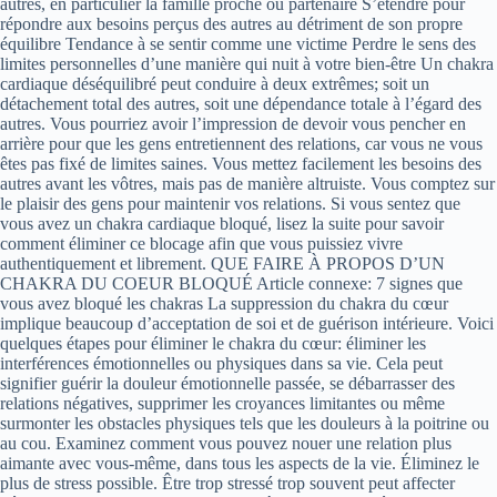
autres, en particulier la famille proche ou partenaire S’étendre pour
répondre aux besoins perçus des autres au détriment de son propre
équilibre Tendance à se sentir comme une victime Perdre le sens des
limites personnelles d’une manière qui nuit à votre bien-être Un chakra
cardiaque déséquilibré peut conduire à deux extrêmes; soit un
détachement total des autres, soit une dépendance totale à l’égard des
autres. Vous pourriez avoir l’impression de devoir vous pencher en
arrière pour que les gens entretiennent des relations, car vous ne vous
êtes pas fixé de limites saines. Vous mettez facilement les besoins des
autres avant les vôtres, mais pas de manière altruiste. Vous comptez sur
le plaisir des gens pour maintenir vos relations. Si vous sentez que
vous avez un chakra cardiaque bloqué, lisez la suite pour savoir
comment éliminer ce blocage afin que vous puissiez vivre
authentiquement et librement. QUE FAIRE À PROPOS D’UN
CHAKRA DU COEUR BLOQUÉ Article connexe: 7 signes que
vous avez bloqué les chakras La suppression du chakra du cœur
implique beaucoup d’acceptation de soi et de guérison intérieure. Voici
quelques étapes pour éliminer le chakra du cœur: éliminer les
interférences émotionnelles ou physiques dans sa vie. Cela peut
signifier guérir la douleur émotionnelle passée, se débarrasser des
relations négatives, supprimer les croyances limitantes ou même
surmonter les obstacles physiques tels que les douleurs à la poitrine ou
au cou. Examinez comment vous pouvez nouer une relation plus
aimante avec vous-même, dans tous les aspects de la vie. Éliminez le
plus de stress possible. Être trop stressé trop souvent peut affecter