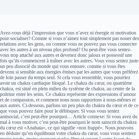
Avez-vous déjà l’impression que vous n’avez ni énergie ni motivation
pour socialiser? Comme si vous n’aimez tout simplement pas nouer des
relations avec les gens, ou comme vous ne pouvez pas vous connecter
avec les autres à un niveau plus profond? Ou peut-être vous sentez-
vous trop attaché aux autres et devenez donc jaloux et possessif une
fois qu’ils commencent à traîner avec les autres. Vous vous sentez juste
un peu dissocié du monde qui vous entoure, comme si vous êtes
devenu si sensible aux énergies émises par les autres que vous préférez
de loin passer du temps seul. Si cela vous ressemble, vous pourriez
avoir un chakra cardiaque bloqué. Le chakra du cœur, ou quatrième
chakra, est situé en plein milieu du système de chakra, au centre de la
poitrine entre les seins. Ce chakra représente des expressions d’amour
et de compassion, et comment nous nous rapportons à nous-mêmes et
aux autres. Ci-dessous, parlons un peu plus du chakra du cœur et de ce
que vous pouvez faire pour le débloquer. Si vous vous sentez
antisocial, c’est peut-être pourquoi… Article connexe: Si vous avez du
mal à vous motiver, c’est peut-être pourquoi le nom sanscrit du chakra
du cœur est «Anahata», ce qui signifie «non frappé». Nous pouvons
en déduire qu’en équilibrant votre chakra du cœur, vous vous sentirez
moins tendu, moins stagnant et plus libre et ouvert à votre façon de