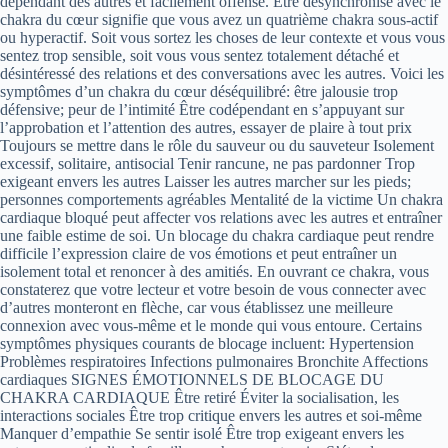
dépendant des autres et facilement offensé. Être désynchronisé avec le
chakra du cœur signifie que vous avez un quatrième chakra sous-actif
ou hyperactif. Soit vous sortez les choses de leur contexte et vous vous
sentez trop sensible, soit vous vous sentez totalement détaché et
désintéressé des relations et des conversations avec les autres. Voici les
symptômes d’un chakra du cœur déséquilibré: être jalousie trop
défensive; peur de l’intimité Être codépendant en s’appuyant sur
l’approbation et l’attention des autres, essayer de plaire à tout prix
Toujours se mettre dans le rôle du sauveur ou du sauveteur Isolement
excessif, solitaire, antisocial Tenir rancune, ne pas pardonner Trop
exigeant envers les autres Laisser les autres marcher sur les pieds;
personnes comportements agréables Mentalité de la victime Un chakra
cardiaque bloqué peut affecter vos relations avec les autres et entraîner
une faible estime de soi. Un blocage du chakra cardiaque peut rendre
difficile l’expression claire de vos émotions et peut entraîner un
isolement total et renoncer à des amitiés. En ouvrant ce chakra, vous
constaterez que votre lecteur et votre besoin de vous connecter avec
d’autres monteront en flèche, car vous établissez une meilleure
connexion avec vous-même et le monde qui vous entoure. Certains
symptômes physiques courants de blocage incluent: Hypertension
Problèmes respiratoires Infections pulmonaires Bronchite Affections
cardiaques SIGNES ÉMOTIONNELS DE BLOCAGE DU
CHAKRA CARDIAQUE Être retiré Éviter la socialisation, les
interactions sociales Être trop critique envers les autres et soi-même
Manquer d’empathie Se sentir isolé Être trop exigeant envers les