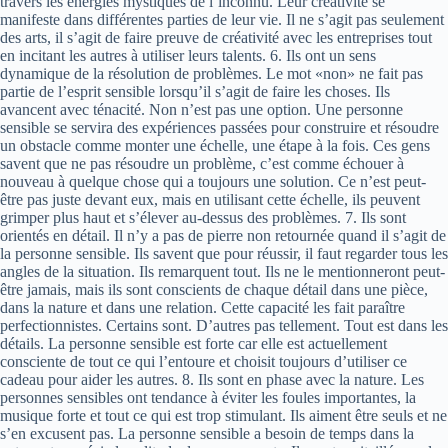
travers les énergies mystiques de l’inconnu. Leur créativité se
manifeste dans différentes parties de leur vie. Il ne s’agit pas seulement
des arts, il s’agit de faire preuve de créativité avec les entreprises tout
en incitant les autres à utiliser leurs talents. 6. Ils ont un sens
dynamique de la résolution de problèmes. Le mot «non» ne fait pas
partie de l’esprit sensible lorsqu’il s’agit de faire les choses. Ils
avancent avec ténacité. Non n’est pas une option. Une personne
sensible se servira des expériences passées pour construire et résoudre
un obstacle comme monter une échelle, une étape à la fois. Ces gens
savent que ne pas résoudre un problème, c’est comme échouer à
nouveau à quelque chose qui a toujours une solution. Ce n’est peut-
être pas juste devant eux, mais en utilisant cette échelle, ils peuvent
grimper plus haut et s’élever au-dessus des problèmes. 7. Ils sont
orientés en détail. Il n’y a pas de pierre non retournée quand il s’agit de
la personne sensible. Ils savent que pour réussir, il faut regarder tous les
angles de la situation. Ils remarquent tout. Ils ne le mentionneront peut-
être jamais, mais ils sont conscients de chaque détail dans une pièce,
dans la nature et dans une relation. Cette capacité les fait paraître
perfectionnistes. Certains sont. D’autres pas tellement. Tout est dans les
détails. La personne sensible est forte car elle est actuellement
consciente de tout ce qui l’entoure et choisit toujours d’utiliser ce
cadeau pour aider les autres. 8. Ils sont en phase avec la nature. Les
personnes sensibles ont tendance à éviter les foules importantes, la
musique forte et tout ce qui est trop stimulant. Ils aiment être seuls et ne
s’en excusent pas. La personne sensible a besoin de temps dans la