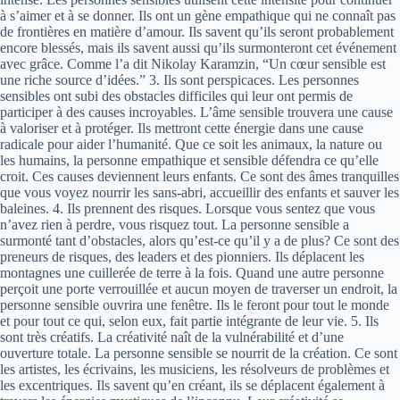
à s’aimer et à se donner. Ils ont un gène empathique qui ne connaît pas
de frontières en matière d’amour. Ils savent qu’ils seront probablement
encore blessés, mais ils savent aussi qu’ils surmonteront cet événement
avec grâce. Comme l’a dit Nikolay Karamzin, “Un cœur sensible est
une riche source d’idées.” 3. Ils sont perspicaces. Les personnes
sensibles ont subi des obstacles difficiles qui leur ont permis de
participer à des causes incroyables. L’âme sensible trouvera une cause
à valoriser et à protéger. Ils mettront cette énergie dans une cause
radicale pour aider l’humanité. Que ce soit les animaux, la nature ou
les humains, la personne empathique et sensible défendra ce qu’elle
croit. Ces causes deviennent leurs enfants. Ce sont des âmes tranquilles
que vous voyez nourrir les sans-abri, accueillir des enfants et sauver les
baleines. 4. Ils prennent des risques. Lorsque vous sentez que vous
n’avez rien à perdre, vous risquez tout. La personne sensible a
surmonté tant d’obstacles, alors qu’est-ce qu’il y a de plus? Ce sont des
preneurs de risques, des leaders et des pionniers. Ils déplacent les
montagnes une cuillerée de terre à la fois. Quand une autre personne
perçoit une porte verrouillée et aucun moyen de traverser un endroit, la
personne sensible ouvrira une fenêtre. Ils le feront pour tout le monde
et pour tout ce qui, selon eux, fait partie intégrante de leur vie. 5. Ils
sont très créatifs. La créativité naît de la vulnérabilité et d’une
ouverture totale. La personne sensible se nourrit de la création. Ce sont
les artistes, les écrivains, les musiciens, les résolveurs de problèmes et
les excentriques. Ils savent qu’en créant, ils se déplacent également à