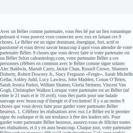
Avec un Bélier comme partenaire, vous êtes lié par un lien romantique
puissant si vous pouvez vous connecter avec eux en faisant ces 9
choses. Le Bélier est un signe dominant, énergique, fort, actif et
passionné et vous devez savoir beaucoup à quoi vous attendre de votre
partenaire Bélier. 9 choses que vous devez faire si votre partenaire est
un Bélier Selon cafeastrology.com, votre partenaire Bélier a ces
personnes célèbres en commun avec le Bélier comme signe solaire:
Alec Baldwin, Mariah Carey, Jackie Chan, Russell Crowe, Shannen
Doherty, Robert Downey Jr., Stacy Ferguson «Fergie», Sarah Michelle
Gellar, Ashley Judd, Lucy Lawless, John Madden, Conan O’Brien,
Sarah Jessica Parker, William Shatner, Gloria Steinem, Vincent Van
Gogh, Christopher Walken Lorsque votre partenaire est un Bélier (né
entre le 21 mars et le 19 avril), vous êtes partis pour une balade
sauvage avec beaucoup d’énergie et d’excitation! Il y a au moins 9
choses que vous devez faire pour garder votre partenaire Bélier
heureux. 1. Célébrez les réalisations avec eux Le Bélier est le premier
signe du zodiaque et ils ont tendance à être des leaders nés. Pour
garder votre partenaire Bélier heureux, assurez-vous de féliciter toutes
ses réalisations, et il y en aura beaucoup. Chaque jour, votre partenaire
Bélier voit un nouveau défi qu’il souhaite relever. Cela peut parfois