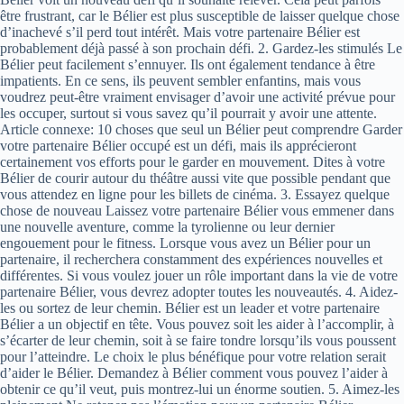
être frustrant, car le Bélier est plus susceptible de laisser quelque chose
d’inachevé s’il perd tout intérêt. Mais votre partenaire Bélier est
probablement déjà passé à son prochain défi. 2. Gardez-les stimulés Le
Bélier peut facilement s’ennuyer. Ils ont également tendance à être
impatients. En ce sens, ils peuvent sembler enfantins, mais vous
voudrez peut-être vraiment envisager d’avoir une activité prévue pour
les occuper, surtout si vous savez qu’il pourrait y avoir une attente.
Article connexe: 10 choses que seul un Bélier peut comprendre Garder
votre partenaire Bélier occupé est un défi, mais ils apprécieront
certainement vos efforts pour le garder en mouvement. Dites à votre
Bélier de courir autour du théâtre aussi vite que possible pendant que
vous attendez en ligne pour les billets de cinéma. 3. Essayez quelque
chose de nouveau Laissez votre partenaire Bélier vous emmener dans
une nouvelle aventure, comme la tyrolienne ou leur dernier
engouement pour le fitness. Lorsque vous avez un Bélier pour un
partenaire, il recherchera constamment des expériences nouvelles et
différentes. Si vous voulez jouer un rôle important dans la vie de votre
partenaire Bélier, vous devrez adopter toutes les nouveautés. 4. Aidez-
les ou sortez de leur chemin. Bélier est un leader et votre partenaire
Bélier a un objectif en tête. Vous pouvez soit les aider à l’accomplir, à
s’écarter de leur chemin, soit à se faire tondre lorsqu’ils vous poussent
pour l’atteindre. Le choix le plus bénéfique pour votre relation serait
d’aider le Bélier. Demandez à Bélier comment vous pouvez l’aider à
obtenir ce qu’il veut, puis montrez-lui un énorme soutien. 5. Aimez-les