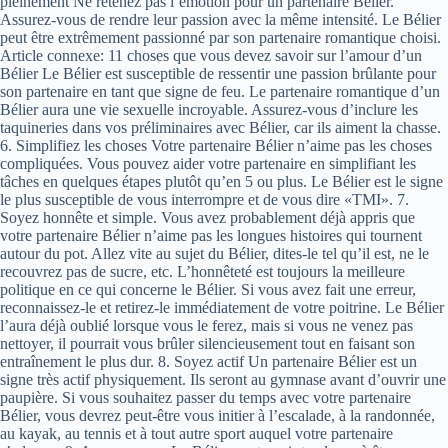
pleinement Ne retenez pas l’émotion pour un partenaire Bélier.
Assurez-vous de rendre leur passion avec la même intensité. Le Bélier
peut être extrêmement passionné par son partenaire romantique choisi.
Article connexe: 11 choses que vous devez savoir sur l’amour d’un
Bélier Le Bélier est susceptible de ressentir une passion brûlante pour
son partenaire en tant que signe de feu. Le partenaire romantique d’un
Bélier aura une vie sexuelle incroyable. Assurez-vous d’inclure les
taquineries dans vos préliminaires avec Bélier, car ils aiment la chasse.
6. Simplifiez les choses Votre partenaire Bélier n’aime pas les choses
compliquées. Vous pouvez aider votre partenaire en simplifiant les
tâches en quelques étapes plutôt qu’en 5 ou plus. Le Bélier est le signe
le plus susceptible de vous interrompre et de vous dire «TMI». 7.
Soyez honnête et simple. Vous avez probablement déjà appris que
votre partenaire Bélier n’aime pas les longues histoires qui tournent
autour du pot. Allez vite au sujet du Bélier, dites-le tel qu’il est, ne le
recouvrez pas de sucre, etc. L’honnêteté est toujours la meilleure
politique en ce qui concerne le Bélier. Si vous avez fait une erreur,
reconnaissez-le et retirez-le immédiatement de votre poitrine. Le Bélier
l’aura déjà oublié lorsque vous le ferez, mais si vous ne venez pas
nettoyer, il pourrait vous brûler silencieusement tout en faisant son
entraînement le plus dur. 8. Soyez actif Un partenaire Bélier est un
signe très actif physiquement. Ils seront au gymnase avant d’ouvrir une
paupière. Si vous souhaitez passer du temps avec votre partenaire
Bélier, vous devrez peut-être vous initier à l’escalade, à la randonnée,
au kayak, au tennis et à tout autre sport auquel votre partenaire