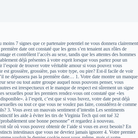
au moins 7 signes que ce partenaire potentiel ne vous donnera clairement
première date ont constaté que les gens s’en tenaient aux rôles de
ntage et contrôlent l’accès au sexe, tandis que les attentes des hommes
obablement déjà présentes à votre esprit lorsque vous partez pour un
 l’espoir de trouver votre véritable amour si vous pouvez vous
est grossière, grossière, pas votre type, ou pire? Est-il facile de voir
qu’il ne dépassera pas la première date… 1. Votre date montre un manque
ue, leur sexe ou tout autre groupe auquel nous pouvons penser, vous
utres est irrespectueux et le manque de respect est sûrement un signe
tes sexuelles pour les premiers rendez-vous ont constaté que «les
disponible». à l’esprit, c’est que si vous buvez, votre date peut déjà
 sexuelles ou tout ce que vous ne voulez pas faire, considérez-le comme
-ils? 3. Vous avez un mauvais sentiment d’intestin Les sentiments
nctif les aide à éviter les tirs de Virginia Tech qui ont tué 32
e de “probablement une bonne personne” et regardez à nouveau.
it sûr où vous pouvez obtenir de l’aide si vous en avez besoin? En
nstincts intestinaux que vous ne devriez jamais ignorer 4. Votre premier
comme vouloir le dernier cookie pour vous-même, mais si votre