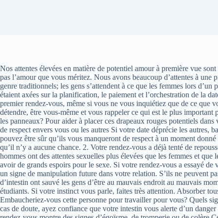
Nos attentes élevées en matière de potentiel amour à première vue sont 
pas l’amour que vous méritez. Nous avons beaucoup d’attentes à une pre
genre traditionnels; les gens s’attendent à ce que les femmes lors d’un
étaient axées sur la planification, le paiement et l’orchestration de la 
premier rendez-vous, même si vous ne vous inquiétiez que de ce que vot
détendre, être vous-même et vous rappeler ce qui est le plus important pou
les panneaux? Pour aider à placer ces drapeaux rouges potentiels dans 
de respect envers vous ou les autres Si votre date déprécie les autres, b
pouvez être sûr qu’ils vous manqueront de respect à un moment donné da
qu’il n’y a aucune chance. 2. Votre rendez-vous a déjà tenté de repouss
hommes ont des attentes sexuelles plus élevées que les femmes et que les 
avoir de grands espoirs pour le sexe. Si votre rendez-vous a essayé de 
un signe de manipulation future dans votre relation. S’ils ne peuvent p
d’intestin ont sauvé les gens d’être au mauvais endroit au mauvais moment,
étudiants. Si votre instinct vous parle, faites très attention. Absorber
Embaucheriez-vous cette personne pour travailler pour vous? Quels sig
cas de doute, ayez confiance que votre intestin vous alerte d’un danger p
rendez-vous montre des signes d’égoïsme, de tromperie ou de colère Ce