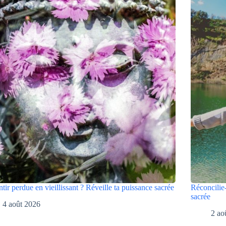
ntir perdue en vieillissant ? Réveille ta puissance sacrée
Réconcilie-
sacrée
4 août 2026
2 ao