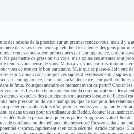
une des raisons de la pression sur un premier rendez-vous, mais il y a 
mière date. Les chercheurs qui étudient les attentes des gens pour une 
 premier rendez-vous soient préoccupées par leur apparence, parlent dava
date. Ne pas mettre de pression sur vous, mais toutes ces attentes sont pr
re rendez-vous pense de vous. Mais ça va, vous pourriez toujours avoir
r vous de trouver le bon partenaire. Mais que se passe-t-il si votre date 
votre esprit, nous avons compilé ces signes d’avertissement: 7 signes 
asée sur leur apparence, leur statut social, leur race, leur parti politiq
ns le futur. Pourquoi attendre ce moment avant de partir? Choisir les a
er vos limites Les chercheurs qui étudient la communication et les atten
attentes sexuelles des participants sont accrues lorsque de l’alcool est 
vous faire pression ou de vous manipuler, que ce soit pour des relations
as respecter vos souhaits lors d’un premier rendez-vous, quand le feront
 et dans un cas pour un utilisateur de Reddit, écouter leur instinct insti
 tous les détails de la personne à qui vous parlez. Supprimez votre filtr
nes de confiance ou de méfiance obtenez-vous? Êtes-vous dans un endro
otentiel et sortez, rapidement et en toute sécurité. Article connexe: 5 i
rtains traits de personnalité sont compréhensibles de temps en temps, 