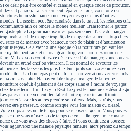
Si ce désir peut être contrôlé et canalisé en quelque chose de productif,
il devient passion. La passion peut réparer les torts, construire des
structures impressionnantes ou envoyer des gens dans d’autres
mondes. La passion peut être canalisée dans le travail, les relations et la
communauté afin de rendre le monde meilleur. Transformer le glutton
en gastrophile La gourmandise n’est pas seulement l’acte de manger
trop, mais aussi de manger trop tôt, de manger des aliments trop chers
ou rares et de manger avec beaucoup trop de plaisir et d’anticipation
pour le repas. Cela vient d’une époque où la nourriture pouvait être
incroyablement rare, et en mangeant trop, vous pourriez mourir de
faim. Mais si vous contrôlez ce désir excessif de manger, vous pouvez
devenir un grand chef ou vigneron. Il est normal de savourer les
aliments et les boissons les plus fins tant qu’ils sont consommés avec
modération. Un bon repas peut enrichir la conversation avec vos amis
ou votre partenaire. Ne pas en faire trop et manger de la bonne
nourriture conduit également à des corps sains et à moins de voyages
chez le médecin. Turn Lazy to Rest Lazy est le manque de désir d’agir.
Les paresseux ne veulent rien faire d’autre que rester au lit toute la
journée et laisser les autres prendre soin d’eux. Mais, parfois, vous
devez être paresseux, comme lorsque vous êtes malade ou blessé.
Votre corps a besoin de temps pour se reposer et guérir. Vous pouvez
penser que vous n’avez pas le temps de vous allonger sur le canapé
parce que vous avez des choses à faire. Si vous continuez à pousser,
vous aggraverez une maladie physique mineure, alors prenez du temps