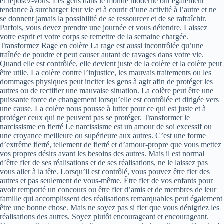
et reposez-vous. Les gens dans le monde moderne ont également
tendance à surcharger leur vie et à courir d’une activité à l’autre et ne
se donnent jamais la possibilité de se ressourcer et de se rafraîchir.
Parfois, vous devez prendre une journée et vous détendre. Laissez
votre esprit et votre corps se remettre de la semaine chargée.
Transformez Rage en colère La rage est aussi incontrôlée qu’une
traînée de poudre et peut causer autant de ravages dans votre vie.
Quand elle est contrôlée, elle devient juste de la colère et la colère peut
être utile. La colère contre l’injustice, les mauvais traitements ou les
dommages physiques peut inciter les gens à agir afin de protéger les
autres ou de rectifier une mauvaise situation. La colère peut être une
puissante force de changement lorsqu’elle est contrôlée et dirigée vers
une cause. La colère nous pousse à lutter pour ce qui est juste et à
protéger ceux qui ne peuvent pas se protéger. Transformer le
narcissisme en fierté Le narcissisme est un amour de soi excessif ou
une croyance meilleure ou supérieure aux autres. C’est une forme
d’extrême fierté, tellement de fierté et d’amour-propre que vous mettez
vos propres désirs avant les besoins des autres. Mais il est normal
d’être fier de ses réalisations et de ses réalisations, ne le laissez pas
vous aller à la tête. Lorsqu’il est contrôlé, vous pouvez être fier des
autres et pas seulement de vous-même. Être fier de vos enfants pour
avoir remporté un concours ou être fier d’amis et de membres de leur
famille qui accomplissent des réalisations remarquables peut également
être une bonne chose. Mais ne soyez pas si fier que vous dénigriez les
réalisations des autres. Soyez plutôt encourageant et encourageant.