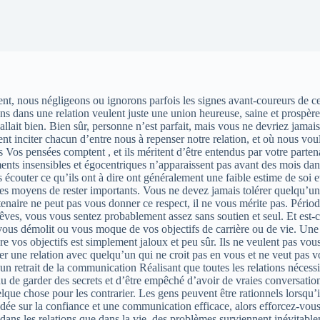
, nous négligeons ou ignorons parfois les signes avant-coureurs de cer
dans une relation veulent juste une union heureuse, saine et prospère e
allait bien. Bien sûr, personne n’est parfait, mais vous ne devriez jamai
 inciter chacun d’entre nous à repenser notre relation, et où nous voulo
 Vos pensées comptent , et ils méritent d’être entendus par votre partena
ts insensibles et égocentriques n’apparaissent pas avant des mois dans 
 écouter ce qu’ils ont à dire ont généralement une faible estime de soi et
 les moyens de rester importants. Vous ne devez jamais tolérer quelqu’u
enaire ne peut pas vous donner ce respect, il ne vous mérite pas. Période
 rêves, vous vous sentez probablement assez sans soutien et seul. Et est
vous démolit ou vous moque de vos objectifs de carrière ou de vie. Une re
 vos objectifs est simplement jaloux et peu sûr. Ils ne veulent pas vous v
une relation avec quelqu’un qui ne croit pas en vous et ne veut pas vo
a un retrait de la communication Réalisant que toutes les relations néces
u de garder des secrets et d’être empêché d’avoir de vraies conversati
uelque chose pour les contrarier. Les gens peuvent être rationnels lorsqu
dée sur la confiance et une communication efficace, alors efforcez-vous d
dans les relations que dans la vie, des problèmes surviennent inévitable