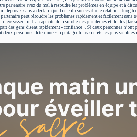
otre partenaire avez du mal à résoudre les problèmes en équipe et à discu
rié depuis 75 ans a déclaré que la clé du succès d’une relation à long t
 partenaire peut résoudre les problèmes rapidement et facilement sans tro
qui réussissent ont la capacité de résoudre des problèmes et de [les] lai
lupart des gens disent rapidement «confiance». Si deux personnes n’ont p
ent deux personnes déterminées à partager leurs secrets les plus sombres 