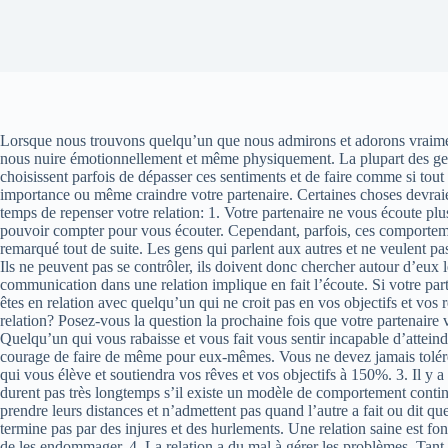
Lorsque nous trouvons quelqu’un que nous admirons et adorons vraiment
nous nuire émotionnellement et même physiquement. La plupart des gens 
choisissent parfois de dépasser ces sentiments et de faire comme si tout 
importance ou même craindre votre partenaire. Certaines choses devraient
temps de repenser votre relation: 1. Votre partenaire ne vous écoute plus
pouvoir compter pour vous écouter. Cependant, parfois, ces comportemen
remarqué tout de suite. Les gens qui parlent aux autres et ne veulent pas
Ils ne peuvent pas se contrôler, ils doivent donc chercher autour d’eux
communication dans une relation implique en fait l’écoute. Si votre part
êtes en relation avec quelqu’un qui ne croit pas en vos objectifs et vos
relation? Posez-vous la question la prochaine fois que votre partenaire 
Quelqu’un qui vous rabaisse et vous fait vous sentir incapable d’atteindre
courage de faire de même pour eux-mêmes. Vous ne devez jamais tolérer 
qui vous élève et soutiendra vos rêves et vos objectifs à 150%. 3. Il y 
durent pas très longtemps s’il existe un modèle de comportement contin
prendre leurs distances et n’admettent pas quand l’autre a fait ou dit q
termine pas par des injures et des hurlements. Une relation saine est fon
de les endommager. 4. La relation a du mal à gérer les problèmes. Tant 