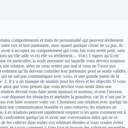
tains comportements et traits de personnalité qui peuvent réellement
ntre eux et leur partenaire, mais quand quelque chose ne va pas, ils
s avoir à accepter un comportement qui vous fait vous sentir petit, sans
ns qu’elle aille vs où elle va réellement… Voici 5 signes qu’il est
ire en particulier, la seule personne sur laquelle vous devriez toujours
une relation, alors ne vous sentez pas mal si vous ne l’avez pas
 estiment qu’ils doivent contrôler leur partenaire pour se sentir validés.
n qui ne sait pas communiquer avec vous, et une grande partie de la
. 2. Il y a un manque de soutien pour les rêves et les objectifs Si vous
-ce ainsi que vous pensez que vous devriez vous sentir dans une
lation devrait vous faire sentir épanoui et soutenu, et non l’inverse.
oir dépasser les obstacles et atteindre la grandeur, car ils n’ont pas le
us voir faire avancer votre vie. Choisissez une relation avec quelqu’un
sitent une communication honnête et sans entraves; les relations ne
ons. Les relations peuvent rapidement empirer si les gens commencent à
’ils confrontent quelqu’un et avoir une conversation mûre qui ne se
e les cultiver dans toutes vos relations étroites si vous voulez éviter
ment, et savoir comment y faire face et trouver des solutions ensemble