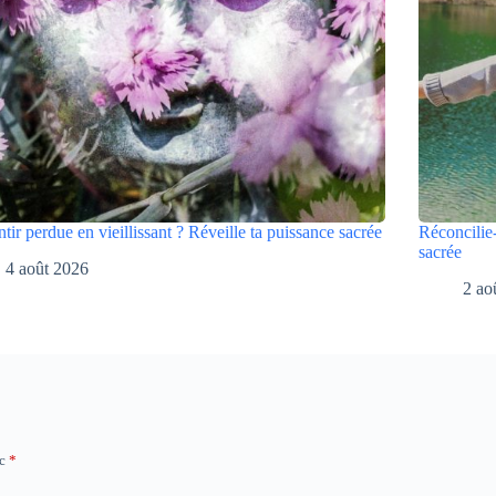
ntir perdue en vieillissant ? Réveille ta puissance sacrée
Réconcilie-
sacrée
4 août 2026
2 ao
ec
*