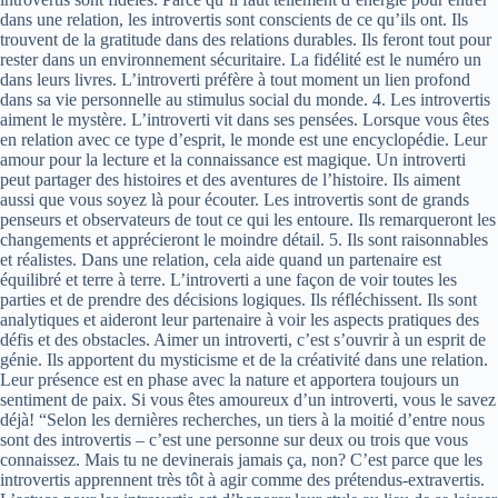
dans une relation, les introvertis sont conscients de ce qu’ils ont. Ils
trouvent de la gratitude dans des relations durables. Ils feront tout pour
rester dans un environnement sécuritaire. La fidélité est le numéro un
dans leurs livres. L’introverti préfère à tout moment un lien profond
dans sa vie personnelle au stimulus social du monde. 4. Les introvertis
aiment le mystère. L’introverti vit dans ses pensées. Lorsque vous êtes
en relation avec ce type d’esprit, le monde est une encyclopédie. Leur
amour pour la lecture et la connaissance est magique. Un introverti
peut partager des histoires et des aventures de l’histoire. Ils aiment
aussi que vous soyez là pour écouter. Les introvertis sont de grands
penseurs et observateurs de tout ce qui les entoure. Ils remarqueront les
changements et apprécieront le moindre détail. 5. Ils sont raisonnables
et réalistes. Dans une relation, cela aide quand un partenaire est
équilibré et terre à terre. L’introverti a une façon de voir toutes les
parties et de prendre des décisions logiques. Ils réfléchissent. Ils sont
analytiques et aideront leur partenaire à voir les aspects pratiques des
défis et des obstacles. Aimer un introverti, c’est s’ouvrir à un esprit de
génie. Ils apportent du mysticisme et de la créativité dans une relation.
Leur présence est en phase avec la nature et apportera toujours un
sentiment de paix. Si vous êtes amoureux d’un introverti, vous le savez
déjà! “Selon les dernières recherches, un tiers à la moitié d’entre nous
sont des introvertis – c’est une personne sur deux ou trois que vous
connaissez. Mais tu ne devinerais jamais ça, non? C’est parce que les
introvertis apprennent très tôt à agir comme des prétendus-extravertis.