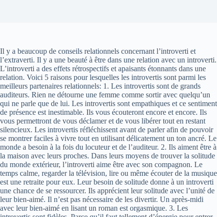
Il y a beaucoup de conseils relationnels concernant l’introverti et
l’extraverti. Il y a une beauté à être dans une relation avec un introverti.
L’introverti a des effets rétrospectifs et apaisants étonnants dans une
relation. Voici 5 raisons pour lesquelles les introvertis sont parmi les
meilleurs partenaires relationnels: 1. Les introvertis sont de grands
auditeurs. Rien ne détourne une femme comme sortir avec quelqu’un
qui ne parle que de lui. Les introvertis sont empathiques et ce sentiment
de présence est inestimable. Ils vous écouteront encore et encore. Ils
vous permettront de vous déclamer et de vous libérer tout en restant
silencieux. Les introvertis réfléchissent avant de parler afin de pouvoir
se montrer faciles à vivre tout en utilisant délicatement un ton ancré. Le
monde a besoin à la fois du locuteur et de l’auditeur. 2. Ils aiment être à
la maison avec leurs proches. Dans leurs moyens de trouver la solitude
du monde extérieur, l’introverti aime être avec son compagnon. Le
temps calme, regarder la télévision, lire ou même écouter de la musique
est une retraite pour eux. Leur besoin de solitude donne à un introverti
une chance de se ressourcer. Ils apprécient leur solitude avec l’unité de
leur bien-aimé. Il n’est pas nécessaire de les divertir. Un après-midi
avec leur bien-aimé en lisant un roman est orgasmique. 3. Les
introvertis sont fidèles. Parce qu’il faut tellement d’énergie pour entrer