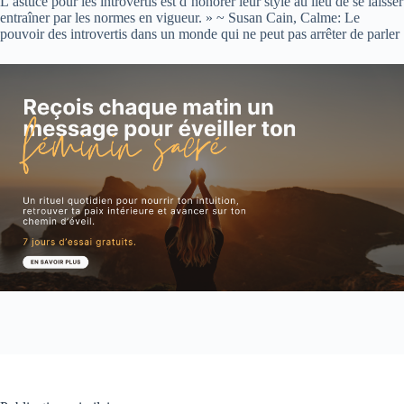
L’astuce pour les introvertis est d’honorer leur style au lieu de se laisser
entraîner par les normes en vigueur. » ~ Susan Cain, Calme: Le
pouvoir des introvertis dans un monde qui ne peut pas arrêter de parler