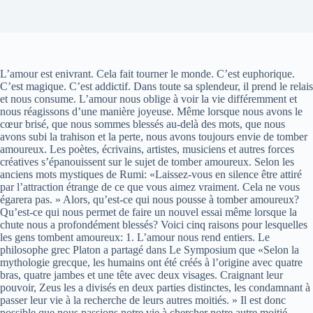
L’amour est enivrant. Cela fait tourner le monde. C’est euphorique.
C’est magique. C’est addictif. Dans toute sa splendeur, il prend le relais
et nous consume. L’amour nous oblige à voir la vie différemment et
nous réagissons d’une manière joyeuse. Même lorsque nous avons le
cœur brisé, que nous sommes blessés au-delà des mots, que nous
avons subi la trahison et la perte, nous avons toujours envie de tomber
amoureux. Les poètes, écrivains, artistes, musiciens et autres forces
créatives s’épanouissent sur le sujet de tomber amoureux. Selon les
anciens mots mystiques de Rumi: «Laissez-vous en silence être attiré
par l’attraction étrange de ce que vous aimez vraiment. Cela ne vous
égarera pas. » Alors, qu’est-ce qui nous pousse à tomber amoureux?
Qu’est-ce qui nous permet de faire un nouvel essai même lorsque la
chute nous a profondément blessés? Voici cinq raisons pour lesquelles
les gens tombent amoureux: 1. L’amour nous rend entiers. Le
philosophe grec Platon a partagé dans Le Symposium que «Selon la
mythologie grecque, les humains ont été créés à l’origine avec quatre
bras, quatre jambes et une tête avec deux visages. Craignant leur
pouvoir, Zeus les a divisés en deux parties distinctes, les condamnant à
passer leur vie à la recherche de leurs autres moitiés. » Il est donc
possible que nous passions notre vie à chercher notre autre moitié.