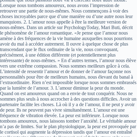
Lorsque nous tombons amoureux, nous avons l’impression de
retrouver une partie de nous-mêmes. Nous commençons à voir des
choses incroyables parce que d’une manière ou d’une autre nous leur
manquions. 2. L’amour nous appelle à être la meilleure version de
nous-mêmes. Dans un article sur PsychologyToday, Mari Buti, décrit
le phénomène de l’amour romantique. «Je pense que l’amour nous
amène à des fréquences de la vie humaine auxquelles nous pourrions
avoir du mal à accéder autrement. Il ouvre à quelque chose de plus
transcendant que le flux ordinaire de la vie, nous convoquant,
précisément, à une édition différente (et potentiellement plus
intéressante) de nous-mêmes. » En d’autres termes, l’amour nous élève
vers une extrême compassion. Nous sommes meilleurs grâce à cela.
L’intensité de ressentir l’amour et de donner de l’amour façonne nos
personnalités pour être de meilleurs humains, nous élevant du banal à
l’extraordinaire. Rien n’est impossible lorsque nous sommes embrassés
par la lumière de l’amour. 3. L’amour diminue la peur du monde.
Quand on est amoureux quand on a envie de tout conquérir. Nous ne
sommes plus seuls à nous accrocher à des questions difficiles. Avoir un
partenaire facilite les choses. Là où il y a de l’amour, il ne peut y avoir
de peur. Ils ne peuvent pas vivre simultanément. L’amour est une
fréquence de vibration élevée. La peur est inférieure. Lorsque nous
tombons amoureux, nous laissons tomber l’anxiété. Le véritable amour
n’a pas de limites. Sur le plan physiologique, la peur est provoquée par
le cortisol qui augmente la dépression tandis que l’amour est entraîné