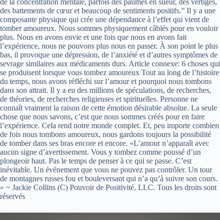
de la concentration mentale, parfois des paumes en sueur, des vertiges,
des battements de cœur et beaucoup de sentiments positifs.” Il y a une
composante physique qui crée une dépendance à l’effet qui vient de
tomber amoureux. Nous sommes physiquement câblés pour en vouloir
plus. Nous en avons envie et une fois que nous en avons fait
l’expérience, nous ne pouvons plus nous en passer. À son point le plus
bas, il provoque une dépression, de l’anxiété et d’autres symptômes de
sevrage similaires aux médicaments durs. Article connexe: 6 choses qui
se produisent lorsque vous tombez amoureux Tout au long de l’histoire
du temps, nous avons réfléchi sur l’amour et pourquoi nous tombons
dans son attrait. Il y a eu des millions de spéculations, de recherches,
de théories, de recherches religieuses et spirituelles. Personne ne
connaît vraiment la raison de cette émotion désirable absolue. La seule
chose que nous savons, c’est que nous sommes créés pour en faire
l’expérience. Cela rend notre monde complet. Et, peu importe combien
de fois nous tombons amoureux, nous gardons toujours la possibilité
de tomber dans ses bras encore et encore. «L’amour n’apparaît avec
aucun signe d’avertissement. Vous y tombez comme poussé d’un
plongeoir haut. Pas le temps de penser à ce qui se passe. C’est
inévitable. Un événement que vous ne pouvez pas contrôler. Un tour
de montagnes russes fou et bouleversant qui n’a qu’à suivre son cours.
» ~ Jackie Collins (C) Pouvoir de Positivité, LLC. Tous les droits sont
réservés