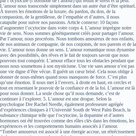
par l’ocytocine (l’hormone de l’amour) qui réduit le stress et la peur.
L’amour nous transcende simplement dans un autre état d’être spirituel.
À travers les émotions de la luxure, du pardon, du don, de la
compassion, de la gentillesse, de l’empathie et d’autres, il nous
catapulte pour suivre nos passions. Article connexe: 10 façons
d’augmenter l’ocytocine dans votre corps 4. L’amour imprègne notre
vie de sens. Nous sommes génétiquement créés pour partager l’amour.
Par l’amour, nous procréons. Nous tombons amoureux de nos enfants,
de nos animaux de compagnie, de nos conjoints, de nos parents et de la
vie. L’amour nous donne un sens. L’amour romantique nous dynamise
avec des possibilités, des rêves et le fait de toujours savoir que nous
pouvons tout conquérir. L’amour efface tous les obstacles pendant que
nous nous soumettons à son mysticisme. Une vie sans amour n’est pas
une vie digne d’être vécue. Il guérit un cœur brisé. Cela nous oblige à
donner de nous-mêmes quand nous manquons de force. C’est plus
qu’une émotion. Il nous met à l’envers, à droite en haut, en cercles et
tout en ressentant le pouvoir de la confiance et de la foi. L’amour est là
pour nous donner. La seule chose qu’il nous demande, c’est de
continuer à l’explorer. 5. L’amour est une drogue. Selon la
psychologue Dre Rachel Needle, également professeure agrégée
d’expériences cliniques à l’Université South de West Palm Beach, la
substance chimique telle que l’ocytocine, la dopamine et d’autres
hormones ont été trouvées comme des rôles clés dans les émotions, les
expériences et les comportements humains associés à l’amour.
“Tomber amoureux est associé à une énergie accrue, un rétrécissement