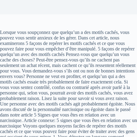
Lorsque vous soupçonnez que quelqu’un a des motifs cachés, vous
pouvez vous sentir anxieux de les gérer. Dans cet article, nous
examinerons 5 façons de repérer les motifs cachés et ce que vous
pouvez faire pour vous empêcher d’être manipulé. 5 façons de repérer
quelqu’un avec des motifs cachés Pensez-vous que quelqu’un vous
cache des choses? Peut-être pensez-vous qu’ils ne cachent pas
seulement un achat récent, mais cachent ce qu’ils ressentent réellement
pour vous. Vous demandez-vous s’ils ont ou non de bonnes intentions
envers vous? Personne ne veut en profiter, et quelqu’un qui a des
motifs cachés essaie très probablement de faire exactement cela. Si
vous vous sentez contrôlé, confus ou contrarié après avoir parlé à la
personne qui, selon vous, pourrait avoir des motifs cachés, vous avez
probablement raison. Lisez la suite pour savoir si vous avez raison.
Une personne avec des motifs cachés agit probablement égoïste. Nous
avons discuté de la personnalité narcissique ou égoïste dans le passé
dans notre article 5 Signes que vous êtes en relation avec un
narcissique. Article connexe: 5 signes que vous êtes en relation avec un
narcissique Voyons quelques moyens faciles de repérer des motifs
cachés et ce que vous pouvez faire pour éviter de traiter avec des gens
qui essaient de vous miner. 1. Vous détectez un langage corporel