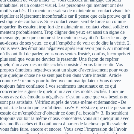
inhabituel et un contact visuel. Les personnes qui mentent ont des
motifs cachés. Un menteur essaiera de maintenir un contact visuel très
régulier et légèrement inconfortable car il pense que cela prouve qu’il
est digne de confiance. Si le contact visuel semble forcé ou comme
regarder, ils essaient trop fort de maintenir un contact visuel solide et
mentent probablement. Trop cligner des yeux est aussi un signe de
mensonge, presque comme si le menteur essayait d’effacer le nuage
au-dessus de ses yeux, ce qui l’empêche de voir et de dire la vérité. 2.
Vous avez des émotions négatives après leur avoir parlé. Au moment
où ils ont fini de parler, vous vous sentez frustré, confus, incompris et
plus seul que vous ne devriez le ressentir. Une façon de repérer
quelqu’un avec des motifs cachés consiste à vous faire sentir. Vos
propres émotions négatives sont un signe d’avertissement pour vous
que quelque chose ne se sent pas bien dans votre intestin. Article
connexe: 9 retours pour traiter avec un manipulateur Vous devez
toujours faire confiance à vos sentiments intestinaux en ce qui
concerne les signes de quelqu’un avec des motifs cachés. Lorsque
vous avez des émotions négatives, c’est un signe que vos besoins ne
sont pas satisfaits. Vérifiez auprès de vous-même et demandez «De
quoi ai-je besoin que je n’obtiens pas?» Et «Est-ce que cette personne
essaie de m’empêcher d’obtenir ce dont j’ai besoin?» 3. Ils semblent
toujours vouloir la même chose. concentrez-vous sur quelqu’un avec
des motifs cachés et il continuera à parler de la chose qu’il essaie de
vous faire faire, encore et encore. Vous avez l’impression de l’avoir