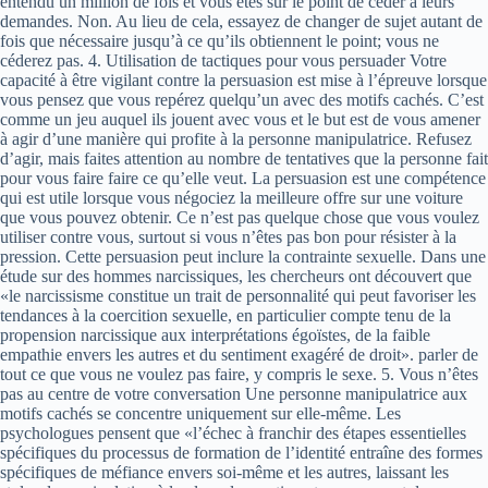
entendu un million de fois et vous êtes sur le point de céder à leurs
demandes. Non. Au lieu de cela, essayez de changer de sujet autant de
fois que nécessaire jusqu’à ce qu’ils obtiennent le point; vous ne
céderez pas. 4. Utilisation de tactiques pour vous persuader Votre
capacité à être vigilant contre la persuasion est mise à l’épreuve lorsque
vous pensez que vous repérez quelqu’un avec des motifs cachés. C’est
comme un jeu auquel ils jouent avec vous et le but est de vous amener
à agir d’une manière qui profite à la personne manipulatrice. Refusez
d’agir, mais faites attention au nombre de tentatives que la personne fait
pour vous faire faire ce qu’elle veut. La persuasion est une compétence
qui est utile lorsque vous négociez la meilleure offre sur une voiture
que vous pouvez obtenir. Ce n’est pas quelque chose que vous voulez
utiliser contre vous, surtout si vous n’êtes pas bon pour résister à la
pression. Cette persuasion peut inclure la contrainte sexuelle. Dans une
étude sur des hommes narcissiques, les chercheurs ont découvert que
«le narcissisme constitue un trait de personnalité qui peut favoriser les
tendances à la coercition sexuelle, en particulier compte tenu de la
propension narcissique aux interprétations égoïstes, de la faible
empathie envers les autres et du sentiment exagéré de droit». parler de
tout ce que vous ne voulez pas faire, y compris le sexe. 5. Vous n’êtes
pas au centre de votre conversation Une personne manipulatrice aux
motifs cachés se concentre uniquement sur elle-même. Les
psychologues pensent que «l’échec à franchir des étapes essentielles
spécifiques du processus de formation de l’identité entraîne des formes
spécifiques de méfiance envers soi-même et les autres, laissant les