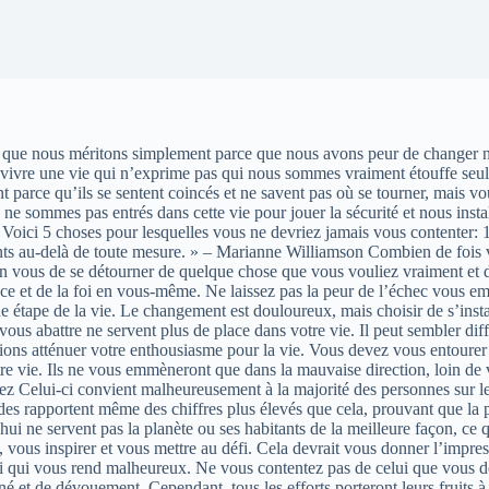
ue nous méritons simplement parce que nous avons peur de changer notre s
, vivre une vie qui n’exprime pas qui nous sommes vraiment étouffe seule
 parce qu’ils se sentent coincés et ne savent pas où se tourner, mais
us ne sommes pas entrés dans cette vie pour jouer la sécurité et nous in
Voici 5 choses pour lesquelles vous ne devriez jamais vous contenter: 
nts au-delà de toute mesure. » – Marianne Williamson Combien de fois 
n vous de se détourner de quelque chose que vous vouliez vraiment et de
iance et de la foi en vous-même. Ne laissez pas la peur de l’échec vous e
 étape de la vie. Le changement est douloureux, mais choisir de s’instal
 vous abattre ne servent plus de place dans votre vie. Il peut sembler di
ons atténuer votre enthousiasme pour la vie. Vous devez vous entourer de
votre vie. Ils ne vous emmèneront que dans la mauvaise direction, loin de
ez Celui-ci convient malheureusement à la majorité des personnes sur l
s rapportent même des chiffres plus élevés que cela, prouvant que la pl
i ne servent pas la planète ou ses habitants de la meilleure façon, ce q
, vous inspirer et vous mettre au défi. Cela devrait vous donner l’impres
ui vous rend malheureux. Ne vous contentez pas de celui que vous déte
é et de dévouement. Cependant, tous les efforts porteront leurs fruits à