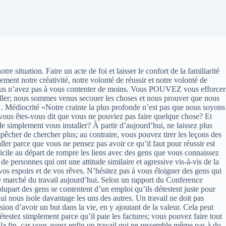
ituation. Faire un acte de foi et laisser le confort de la familiarité
ment notre créativité, notre volonté de réussir et notre volonté de
 vous n’avez pas à vous contenter de moins. Vous POUVEZ vous efforcer
staller; nous sommes venus secouer les choses et nous prouver que nous
1. Médiocrité «Notre crainte la plus profonde n’est pas que nous soyons
vous êtes-vous dit que vous ne pouviez pas faire quelque chose? Et
 simplement vous installer? À partir d’aujourd’hui, ne laissez plus
mpêcher de chercher plus; au contraire, vous pouvez tirer les leçons des
ler parce que vous ne pensez pas avoir ce qu’il faut pour réussir est
fficile au départ de rompre les liens avec des gens que vous connaissez
 personnes qui ont une attitude similaire et agressive vis-à-vis de la
 vos espoirs et de vos rêves. N’hésitez pas à vous éloigner des gens qui
e marché du travail aujourd’hui. Selon un rapport du Conference
upart des gens se contentent d’un emploi qu’ils détestent juste pour
ui nous isole davantage les uns des autres. Un travail ne doit pas
sion d’avoir un but dans la vie, en y ajoutant de la valeur. Cela peut
stez simplement parce qu’il paie les factures; vous pouvez faire tout
 la fin, car vous aurez enfin un travail qui ne ressemble même pas à du