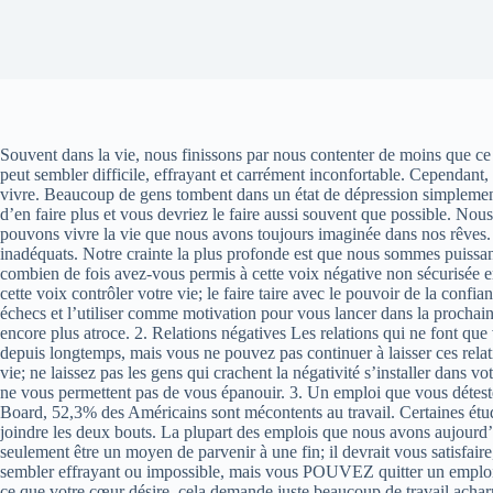
Souvent dans la vie, nous finissons par nous contenter de moins que ce q
peut sembler difficile, effrayant et carrément inconfortable. Cependant
vivre. Beaucoup de gens tombent dans un état de dépression simplement
d’en faire plus et vous devriez le faire aussi souvent que possible. No
pouvons vivre la vie que nous avons toujours imaginée dans nos rêves. 
inadéquats. Notre crainte la plus profonde est que nous sommes puissa
combien de fois avez-vous permis à cette voix négative non sécurisée e
cette voix contrôler votre vie; le faire taire avec le pouvoir de la conf
échecs et l’utiliser comme motivation pour vous lancer dans la prochaine
encore plus atroce. 2. Relations négatives Les relations qui ne font que
depuis longtemps, mais vous ne pouvez pas continuer à laisser ces relati
vie; ne laissez pas les gens qui crachent la négativité s’installer dans 
ne vous permettent pas de vous épanouir. 3. Un emploi que vous détest
Board, 52,3% des Américains sont mécontents au travail. Certaines étude
joindre les deux bouts. La plupart des emplois que nous avons aujourd’hu
seulement être un moyen de parvenir à une fin; il devrait vous satisfaire
sembler effrayant ou impossible, mais vous POUVEZ quitter un emploi q
ce que votre cœur désire, cela demande juste beaucoup de travail acharn