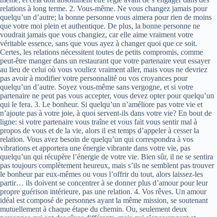
relations à long terme. 2. Vous-même. Ne vous changez jamais pour
quelqu’un d’autre; la bonne personne vous aimera pour rien de moins
que votre moi plein et authentique. De plus, la bonne personne ne
voudrait jamais que vous changiez, car elle aime vraiment votre
véritable essence, sans que vous ayez à changer quoi que ce soit.
Certes, les relations nécessitent toutes de petits compromis, comme
peut-être manger dans un restaurant que votre partenaire veut essayer
au lieu de celui où vous vouliez vraiment aller, mais vous ne devriez
pas avoir à modifier votre personnalité ou vos croyances pour
quelqu’un d’autre. Soyez vous-même sans vergogne, et si votre
partenaire ne peut pas vous accepter, vous devez opter pour quelqu’un
qui le fera. 3. Le bonheur. Si quelqu’un n’améliore pas votre vie et
n’ajoute pas à votre joie, à quoi servent-ils dans votre vie? En bout de
ligne: si votre partenaire vous traîne et vous fait vous sentir mal à
propos de vous et de la vie, alors il est temps d’appeler à cesser la
relation. Vous avez besoin de quelqu’un qui correspondra à vos
vibrations et apportera une énergie vibrante dans votre vie, pas
quelqu’un qui récupère l’énergie de votre vie. Bien sûr, il ne se sentira
pas toujours complètement heureux, mais s’ils ne semblent pas trouver
le bonheur par eux-mêmes ou vous l’offrir du tout, alors laissez-les
partir… ils doivent se concentrer à se donner plus d’amour pour leur
propre guérison intérieure, pas une relation. 4. Vos rêves. Un amour
idéal est composé de personnes ayant la même mission, se soutenant
mutuellement à chaque étape du chemin. Ou, seulement deux