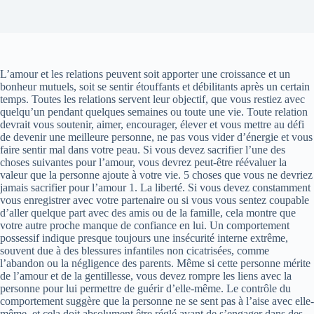
L’amour et les relations peuvent soit apporter une croissance et un
bonheur mutuels, soit se sentir étouffants et débilitants après un certain
temps. Toutes les relations servent leur objectif, que vous restiez avec
quelqu’un pendant quelques semaines ou toute une vie. Toute relation
devrait vous soutenir, aimer, encourager, élever et vous mettre au défi
de devenir une meilleure personne, ne pas vous vider d’énergie et vous
faire sentir mal dans votre peau. Si vous devez sacrifier l’une des
choses suivantes pour l’amour, vous devrez peut-être réévaluer la
valeur que la personne ajoute à votre vie. 5 choses que vous ne devriez
jamais sacrifier pour l’amour 1. La liberté. Si vous devez constamment
vous enregistrer avec votre partenaire ou si vous vous sentez coupable
d’aller quelque part avec des amis ou de la famille, cela montre que
votre autre proche manque de confiance en lui. Un comportement
possessif indique presque toujours une insécurité interne extrême,
souvent due à des blessures infantiles non cicatrisées, comme
l’abandon ou la négligence des parents. Même si cette personne mérite
de l’amour et de la gentillesse, vous devez rompre les liens avec la
personne pour lui permettre de guérir d’elle-même. Le contrôle du
comportement suggère que la personne ne se sent pas à l’aise avec elle-
même, et cela doit absolument être réglé avant de s’engager dans des