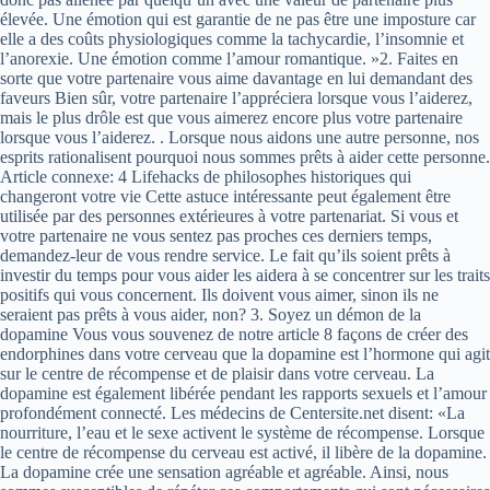
élevée. Une émotion qui est garantie de ne pas être une imposture car
elle a des coûts physiologiques comme la tachycardie, l’insomnie et
l’anorexie. Une émotion comme l’amour romantique. »2. Faites en
sorte que votre partenaire vous aime davantage en lui demandant des
faveurs Bien sûr, votre partenaire l’appréciera lorsque vous l’aiderez,
mais le plus drôle est que vous aimerez encore plus votre partenaire
lorsque vous l’aiderez. . Lorsque nous aidons une autre personne, nos
esprits rationalisent pourquoi nous sommes prêts à aider cette personne.
Article connexe: 4 Lifehacks de philosophes historiques qui
changeront votre vie Cette astuce intéressante peut également être
utilisée par des personnes extérieures à votre partenariat. Si vous et
votre partenaire ne vous sentez pas proches ces derniers temps,
demandez-leur de vous rendre service. Le fait qu’ils soient prêts à
investir du temps pour vous aider les aidera à se concentrer sur les traits
positifs qui vous concernent. Ils doivent vous aimer, sinon ils ne
seraient pas prêts à vous aider, non? 3. Soyez un démon de la
dopamine Vous vous souvenez de notre article 8 façons de créer des
endorphines dans votre cerveau que la dopamine est l’hormone qui agit
sur le centre de récompense et de plaisir dans votre cerveau. La
dopamine est également libérée pendant les rapports sexuels et l’amour
profondément connecté. Les médecins de Centersite.net disent: «La
nourriture, l’eau et le sexe activent le système de récompense. Lorsque
le centre de récompense du cerveau est activé, il libère de la dopamine.
La dopamine crée une sensation agréable et agréable. Ainsi, nous