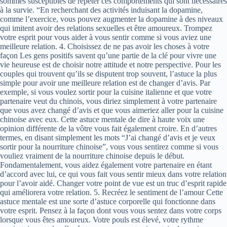
sommes susceptibles de répéter ces comportements qui sont nécessaires
à la survie. “En recherchant des activités induisant la dopamine,
comme l’exercice, vous pouvez augmenter la dopamine à des niveaux
qui imitent avoir des relations sexuelles et être amoureux. Trompez
votre esprit pour vous aider à vous sentir comme si vous aviez une
meilleure relation. 4. Choisissez de ne pas avoir les choses à votre
façon Les gens positifs savent qu’une partie de la clé pour vivre une
vie heureuse est de choisir notre attitude et notre perspective. Pour les
couples qui trouvent qu’ils se disputent trop souvent, l’astuce la plus
simple pour avoir une meilleure relation est de changer d’avis. Par
exemple, si vous voulez sortir pour la cuisine italienne et que votre
partenaire veut du chinois, vous diriez simplement à votre partenaire
que vous avez changé d’avis et que vous aimeriez aller pour la cuisine
chinoise avec eux. Cette astuce mentale de dire à haute voix une
opinion différente de la vôtre vous fait également croire. En d’autres
termes, en disant simplement les mots “J’ai changé d’avis et je veux
sortir pour la nourriture chinoise”, vous vous sentirez comme si vous
vouliez vraiment de la nourriture chinoise depuis le début.
Fondamentalement, vous aidez également votre partenaire en étant
d’accord avec lui, ce qui vous fait vous sentir mieux dans votre relation
pour l’avoir aidé. Changer votre point de vue est un truc d’esprit rapide
qui améliorera votre relation. 5. Recréez le sentiment de l’amour Cette
astuce mentale est une sorte d’astuce corporelle qui fonctionne dans
votre esprit. Pensez à la façon dont vous vous sentez dans votre corps
lorsque vous êtes amoureux. Votre pouls est élevé, votre rythme