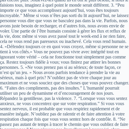
faisions tous, imaginez à quel point le monde serait différent. 3. “Peu
importe ce que vous accomplissez aujourd’hui, vous êtes toujours
incroyable.” Même si vous n’êtes pas sorti du lit aujourd’hui, ne laissez
personne vous dire que vous ne basculez pas dans la vie. Parfois, nous
avons juste besoin de recharger, et d’autres fois, nous avons envie de
voler. Une partie de l’être humain consiste à gérer les flux et reflux de
la vie, donc même si vous avez passé tout le week-end à ne rien faire,
cela ne vous rend pas paresseux ou inachevé. Cela vous rend humain.
4. «Défendez toujours ce en quoi vous croyez, même si personne ne se
tient à vos côtés.» Vous ne pouvez pas vivre avec intégrité tout en
ignorant votre vérité – cela ne fonctionne tout simplement pas comme
ça. Restez toujours fidèle à vous; vous finirez par attirer les bonnes
personnes. 5. «Ne vous prenez pas si au sérieux; de toute façon, ce
n’est qu’un jeu. » Nous avons parfois tendance à prendre la vie au
sérieux, mais à quel prix? N’oubliez pas de vivre chaque jour au
maximum et ne vous souciez que des choses que vous pouvez changer.
6. “Faites des compliments, pas des insultes.” L’humanité pourrait
utiliser un peu de dynamisme et d’encouragement de nos jours.
Répandez la gentillesse, pas la violence. 7. “Lorsque vous vous sentez
anxieux, ne vous concentrez que sur votre respiration.” Si vous vous
sentez nerveux, il est probable que vous respiriez rapidement et de
manière inégale. N’oubliez pas de ralentir et de faire attention à votre
respiration chaque fois que vous vous sentez hors de contrôle. 8. “Ne
passez pas autant de temps à tracer le chemin que vous oubliez de faire