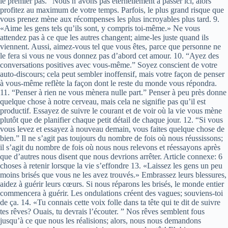
le premier pas.” Nous n’avons pas éternellement à passer ici, alors
profitez au maximum de votre temps. Parfois, le plus grand risque que
vous prenez mène aux récompenses les plus incroyables plus tard. 9.
«Aime les gens tels qu’ils sont, y compris toi-même.» Ne vous
attendez pas à ce que les autres changent; aime-les juste quand ils
viennent. Aussi, aimez-vous tel que vous êtes, parce que personne ne
le fera si vous ne vous donnez pas d’abord cet amour. 10. “Ayez des
conversations positives avec vous-même.” Soyez conscient de votre
auto-discours; cela peut sembler inoffensif, mais votre façon de penser
à vous-même reflète la façon dont le reste du monde vous répondra.
11. “Penser à rien ne vous mènera nulle part.” Penser à peu près donne
quelque chose à notre cerveau, mais cela ne signifie pas qu’il est
productif. Essayez de suivre le courant et de voir où la vie vous mène
plutôt que de planifier chaque petit détail de chaque jour. 12. “Si vous
vous levez et essayez à nouveau demain, vous faites quelque chose de
bien.” Il ne s’agit pas toujours du nombre de fois où nous réussissons;
il s’agit du nombre de fois où nous nous relevons et réessayons après
que d’autres nous disent que nous devrions arrêter. Article connexe: 6
choses à retenir lorsque la vie s’effondre 13. «Laissez les gens un peu
moins brisés que vous ne les avez trouvés.» Embrassez leurs blessures,
aidez à guérir leurs cœurs. Si nous réparons les brisés, le monde entier
commencera à guérir. Les ondulations créent des vagues; souviens-toi
de ça. 14. «Tu connais cette voix folle dans ta tête qui te dit de suivre
tes rêves? Ouais, tu devrais l’écouter. ” Nos rêves semblent fous
jusqu’à ce que nous les réalisions; alors, nous nous demandons