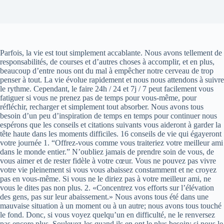
Parfois, la vie est tout simplement accablante. Nous avons tellement de
responsabilités, de courses et d’autres choses à accomplir, et en plus,
beaucoup d’entre nous ont du mal à empêcher notre cerveau de trop
penser à tout. La vie évolue rapidement et nous nous attendons à suivre
le rythme. Cependant, le faire 24h / 24 et 7j / 7 peut facilement vous
fatiguer si vous ne prenez pas de temps pour vous-même, pour
réfléchir, recharger et simplement tout absorber. Nous avons tous
besoin d’un peu d’inspiration de temps en temps pour continuer nous
espérons que les conseils et citations suivants vous aideront à garder la
tête haute dans les moments difficiles. 16 conseils de vie qui égayeront
votre journée 1. “Offrez-vous comme vous traiteriez votre meilleur ami
dans le monde entier.” N’oubliez jamais de prendre soin de vous, de
vous aimer et de rester fidèle à votre cœur. Vous ne pouvez pas vivre
votre vie pleinement si vous vous abaissez constamment et ne croyez
pas en vous-même. Si vous ne le diriez pas à votre meilleur ami, ne
vous le dites pas non plus. 2. «Concentrez vos efforts sur l’élévation
des gens, pas sur leur abaissement.» Nous avons tous été dans une
mauvaise situation à un moment ou à un autre; nous avons tous touché
le fond. Donc, si vous voyez quelqu’un en difficulté, ne le renversez
pas encore plus. Soulevez-les quand ils en ont le plus besoin; si nous le