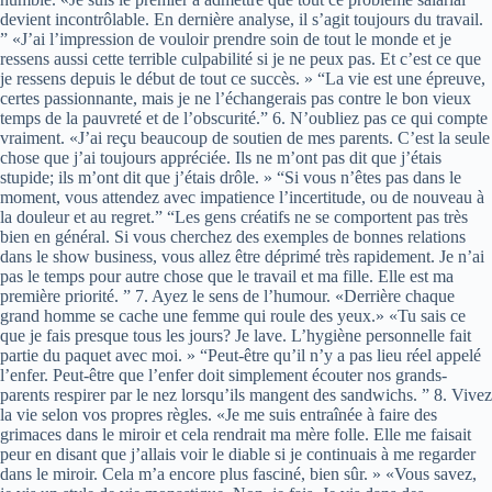
devient incontrôlable. En dernière analyse, il s’agit toujours du travail.
” «J’ai l’impression de vouloir prendre soin de tout le monde et je
ressens aussi cette terrible culpabilité si je ne peux pas. Et c’est ce que
je ressens depuis le début de tout ce succès. » “La vie est une épreuve,
certes passionnante, mais je ne l’échangerais pas contre le bon vieux
temps de la pauvreté et de l’obscurité.” 6. N’oubliez pas ce qui compte
vraiment. «J’ai reçu beaucoup de soutien de mes parents. C’est la seule
chose que j’ai toujours appréciée. Ils ne m’ont pas dit que j’étais
stupide; ils m’ont dit que j’étais drôle. » “Si vous n’êtes pas dans le
moment, vous attendez avec impatience l’incertitude, ou de nouveau à
la douleur et au regret.” “Les gens créatifs ne se comportent pas très
bien en général. Si vous cherchez des exemples de bonnes relations
dans le show business, vous allez être déprimé très rapidement. Je n’ai
pas le temps pour autre chose que le travail et ma fille. Elle est ma
première priorité. ” 7. Ayez le sens de l’humour. «Derrière chaque
grand homme se cache une femme qui roule des yeux.» «Tu sais ce
que je fais presque tous les jours? Je lave. L’hygiène personnelle fait
partie du paquet avec moi. » “Peut-être qu’il n’y a pas lieu réel appelé
l’enfer. Peut-être que l’enfer doit simplement écouter nos grands-
parents respirer par le nez lorsqu’ils mangent des sandwichs. ” 8. Vivez
la vie selon vos propres règles. «Je me suis entraînée à faire des
grimaces dans le miroir et cela rendrait ma mère folle. Elle me faisait
peur en disant que j’allais voir le diable si je continuais à me regarder
dans le miroir. Cela m’a encore plus fasciné, bien sûr. » «Vous savez,