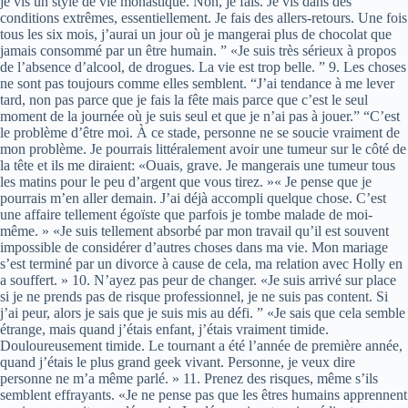
je vis un style de vie monastique. Non, je fais. Je vis dans des
conditions extrêmes, essentiellement. Je fais des allers-retours. Une fois
tous les six mois, j’aurai un jour où je mangerai plus de chocolat que
jamais consommé par un être humain. ” «Je suis très sérieux à propos
de l’absence d’alcool, de drogues. La vie est trop belle. ” 9. Les choses
ne sont pas toujours comme elles semblent. “J’ai tendance à me lever
tard, non pas parce que je fais la fête mais parce que c’est le seul
moment de la journée où je suis seul et que je n’ai pas à jouer.” “C’est
le problème d’être moi. À ce stade, personne ne se soucie vraiment de
mon problème. Je pourrais littéralement avoir une tumeur sur le côté de
la tête et ils me diraient: «Ouais, grave. Je mangerais une tumeur tous
les matins pour le peu d’argent que vous tirez. »« Je pense que je
pourrais m’en aller demain. J’ai déjà accompli quelque chose. C’est
une affaire tellement égoïste que parfois je tombe malade de moi-
même. » «Je suis tellement absorbé par mon travail qu’il est souvent
impossible de considérer d’autres choses dans ma vie. Mon mariage
s’est terminé par un divorce à cause de cela, ma relation avec Holly en
a souffert. » 10. N’ayez pas peur de changer. «Je suis arrivé sur place
si je ne prends pas de risque professionnel, je ne suis pas content. Si
j’ai peur, alors je sais que je suis mis au défi. ” «Je sais que cela semble
étrange, mais quand j’étais enfant, j’étais vraiment timide.
Douloureusement timide. Le tournant a été l’année de première année,
quand j’étais le plus grand geek vivant. Personne, je veux dire
personne ne m’a même parlé. » 11. Prenez des risques, même s’ils
semblent effrayants. «Je ne pense pas que les êtres humains apprennent