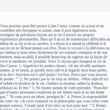
Vous pourriez peut-être penser à Jim Carrey comme un acteur et un
comédien très énergique et animé, mais il peut également nous
enseigner de précieuses leçons sur la vie à travers ses propres
expériences personnelles. Bien qu’il ait eu de nombreuses difficultés au
début de sa vie et de sa carrière, il a réussi et a atteint la célébrité et le
succès en ne lâchant jamais son rêve. Nous le voyons à la télévision ou
au cinéma et nous rions facilement de ses routines comiques et de son
humour, mais au-delà, il possède beaucoup de sagesse sur la façon de
vivre la meilleure vie possible. Voici 11 leçons qui changent la vie de
Jim Carrey: 1. Appréciez les petites choses. «Je me réveille quelques
matins, je m’assois, je prends mon café et je regarde mon beau jardin,
et je dis:« Souviens-toi à quel point c’est bon. Parce que vous pouvez
le perdre. “” 2. Ne prenez pas la vie trop au sérieux. «Mon objectif est
d’oublier la douleur de la vie. Oubliez la douleur, raillez la douleur,
réduisez-la. Et rire.” 3. Ne doutez jamais de votre potentiel. “Peut-être
que d’autres personnes essaieront de me limiter mais je ne me limite
pas.” “Si vous avez un talent, protégez-le.” 4. Prenez la responsabilité
de votre vie. «Je crois vraiment en la philosophie que vous créez votre
propre univers. J’essaie juste d’en créer un bon pour moi. ” 5. Restez
humble. «Je suis le premier à admettre que tout ce problème salarial