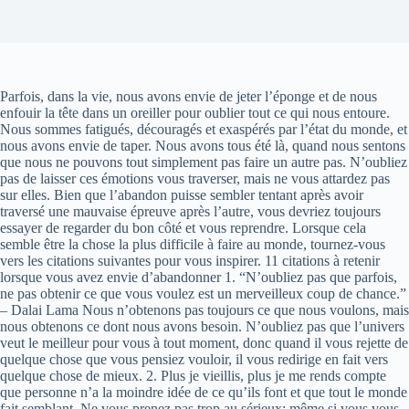
Parfois, dans la vie, nous avons envie de jeter l’éponge et de nous
enfouir la tête dans un oreiller pour oublier tout ce qui nous entoure.
Nous sommes fatigués, découragés et exaspérés par l’état du monde, et
nous avons envie de taper. Nous avons tous été là, quand nous sentons
que nous ne pouvons tout simplement pas faire un autre pas. N’oubliez
pas de laisser ces émotions vous traverser, mais ne vous attardez pas
sur elles. Bien que l’abandon puisse sembler tentant après avoir
traversé une mauvaise épreuve après l’autre, vous devriez toujours
essayer de regarder du bon côté et vous reprendre. Lorsque cela
semble être la chose la plus difficile à faire au monde, tournez-vous
vers les citations suivantes pour vous inspirer. 11 citations à retenir
lorsque vous avez envie d’abandonner 1. “N’oubliez pas que parfois,
ne pas obtenir ce que vous voulez est un merveilleux coup de chance.”
– Dalai Lama Nous n’obtenons pas toujours ce que nous voulons, mais
nous obtenons ce dont nous avons besoin. N’oubliez pas que l’univers
veut le meilleur pour vous à tout moment, donc quand il vous rejette de
quelque chose que vous pensiez vouloir, il vous redirige en fait vers
quelque chose de mieux. 2. Plus je vieillis, plus je me rends compte
que personne n’a la moindre idée de ce qu’ils font et que tout le monde
fait semblant. Ne vous prenez pas trop au sérieux; même si vous vous