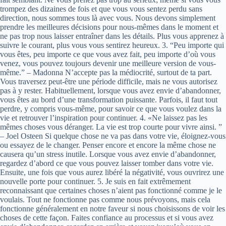
trompez des dizaines de fois et que vous vous sentez perdu sans
direction, nous sommes tous là avec vous. Nous devons simplement
prendre les meilleures décisions pour nous-mêmes dans le moment et
ne pas trop nous laisser entraîner dans les détails. Plus vous apprenez à
suivre le courant, plus vous vous sentirez heureux. 3. “Peu importe qui
vous êtes, peu importe ce que vous avez fait, peu importe d’où vous
venez, vous pouvez toujours devenir une meilleure version de vous-
même.” – Madonna N’accepte pas la médiocrité, surtout de ta part.
Vous traversez peut-être une période difficile, mais ne vous autorisez
pas à y rester. Habituellement, lorsque vous avez envie d’abandonner,
vous êtes au bord d’une transformation puissante. Parfois, il faut tout
perdre, y compris vous-même, pour savoir ce que vous voulez dans la
vie et retrouver l’inspiration pour continuer. 4. «Ne laissez pas les
mêmes choses vous déranger. La vie est trop courte pour vivre ainsi. ”
– Joel Osteen Si quelque chose ne va pas dans votre vie, éloignez-vous
ou essayez de le changer. Penser encore et encore la même chose ne
causera qu’un stress inutile. Lorsque vous avez envie d’abandonner,
regardez d’abord ce que vous pouvez laisser tomber dans votre vie.
Ensuite, une fois que vous aurez libéré la négativité, vous ouvrirez une
nouvelle porte pour continuer. 5. Je suis en fait extrêmement
reconnaissant que certaines choses n’aient pas fonctionné comme je le
voulais. Tout ne fonctionne pas comme nous prévoyons, mais cela
fonctionne généralement en notre faveur si nous choisissons de voir les
choses de cette façon. Faites confiance au processus et si vous avez