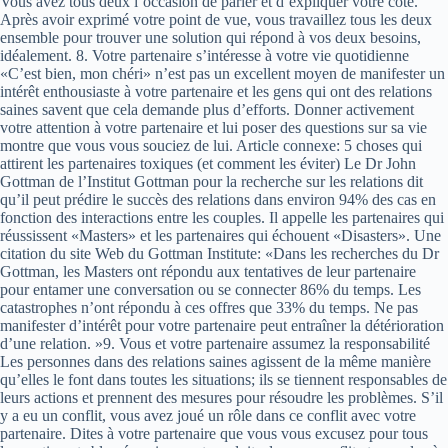
Vous avez tous deux l’occasion de parler et d’expliquer votre côté.
Après avoir exprimé votre point de vue, vous travaillez tous les deux
ensemble pour trouver une solution qui répond à vos deux besoins,
idéalement. 8. Votre partenaire s’intéresse à votre vie quotidienne
«C’est bien, mon chéri» n’est pas un excellent moyen de manifester un
intérêt enthousiaste à votre partenaire et les gens qui ont des relations
saines savent que cela demande plus d’efforts. Donner activement
votre attention à votre partenaire et lui poser des questions sur sa vie
montre que vous vous souciez de lui. Article connexe: 5 choses qui
attirent les partenaires toxiques (et comment les éviter) Le Dr John
Gottman de l’Institut Gottman pour la recherche sur les relations dit
qu’il peut prédire le succès des relations dans environ 94% des cas en
fonction des interactions entre les couples. Il appelle les partenaires qui
réussissent «Masters» et les partenaires qui échouent «Disasters». Une
citation du site Web du Gottman Institute: «Dans les recherches du Dr
Gottman, les Masters ont répondu aux tentatives de leur partenaire
pour entamer une conversation ou se connecter 86% du temps. Les
catastrophes n’ont répondu à ces offres que 33% du temps. Ne pas
manifester d’intérêt pour votre partenaire peut entraîner la détérioration
d’une relation. »9. Vous et votre partenaire assumez la responsabilité
Les personnes dans des relations saines agissent de la même manière
qu’elles le font dans toutes les situations; ils se tiennent responsables de
leurs actions et prennent des mesures pour résoudre les problèmes. S’il
y a eu un conflit, vous avez joué un rôle dans ce conflit avec votre
partenaire. Dites à votre partenaire que vous vous excusez pour tous