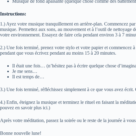
Musique de fond apaisante (quelque chose comme des battements b
Instructions:
1.) Ayez votre musique tranquillement en arrière-plan. Commencez par n
musique. Permettez aux sons, au mouvement et à l’outil de nettoyage de 
votre environnement. Essayez de faire cela pendant environ 3 à 7 minut
2.) Une fois terminé, prenez votre stylo et votre papier et commencez à é
pendant que vous écrivez pendant au moins 15 à 20 minutes.
Il était une fois… (n’hésitez pas à écrire quelque chose d’imagina
Je me sens…
Il est temps de…
3.) Une fois terminé, réfléchissez simplement à ce que vous avez écrit.
4.) Enfin, éteignez la musique et terminez le rituel en faisant la méd
pouvez en savoir plus ici.)
Après votre méditation, passez la soirée ou le reste de la journée à vou
Bonne nouvelle lune!