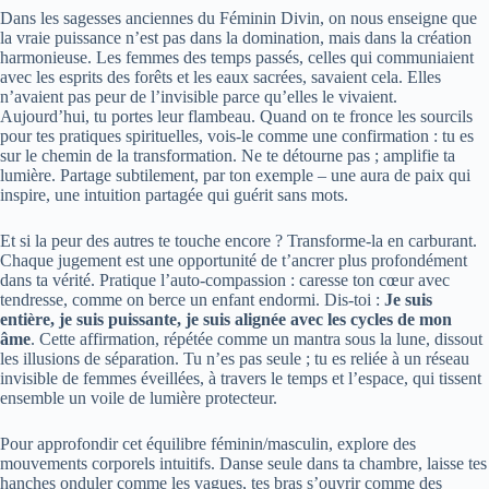
Dans les sagesses anciennes du Féminin Divin, on nous enseigne que
la vraie puissance n’est pas dans la domination, mais dans la création
harmonieuse. Les femmes des temps passés, celles qui communiaient
avec les esprits des forêts et les eaux sacrées, savaient cela. Elles
n’avaient pas peur de l’invisible parce qu’elles le vivaient.
Aujourd’hui, tu portes leur flambeau. Quand on te fronce les sourcils
pour tes pratiques spirituelles, vois-le comme une confirmation : tu es
sur le chemin de la transformation. Ne te détourne pas ; amplifie ta
lumière. Partage subtilement, par ton exemple – une aura de paix qui
inspire, une intuition partagée qui guérit sans mots.
Et si la peur des autres te touche encore ? Transforme-la en carburant.
Chaque jugement est une opportunité de t’ancrer plus profondément
dans ta vérité. Pratique l’auto-compassion : caresse ton cœur avec
tendresse, comme on berce un enfant endormi. Dis-toi :
Je suis
entière, je suis puissante, je suis alignée avec les cycles de mon
âme
. Cette affirmation, répétée comme un mantra sous la lune, dissout
les illusions de séparation. Tu n’es pas seule ; tu es reliée à un réseau
invisible de femmes éveillées, à travers le temps et l’espace, qui tissent
ensemble un voile de lumière protecteur.
Pour approfondir cet équilibre féminin/masculin, explore des
mouvements corporels intuitifs. Danse seule dans ta chambre, laisse tes
hanches onduler comme les vagues, tes bras s’ouvrir comme des