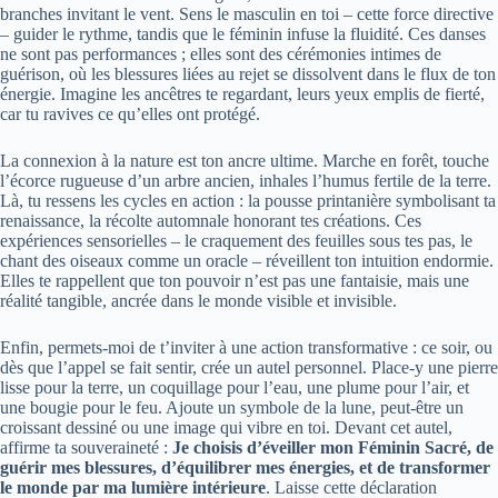
branches invitant le vent. Sens le masculin en toi – cette force directive
– guider le rythme, tandis que le féminin infuse la fluidité. Ces danses
ne sont pas performances ; elles sont des cérémonies intimes de
guérison, où les blessures liées au rejet se dissolvent dans le flux de ton
énergie. Imagine les ancêtres te regardant, leurs yeux emplis de fierté,
car tu ravives ce qu’elles ont protégé.
La connexion à la nature est ton ancre ultime. Marche en forêt, touche
l’écorce rugueuse d’un arbre ancien, inhales l’humus fertile de la terre.
Là, tu ressens les cycles en action : la pousse printanière symbolisant ta
renaissance, la récolte automnale honorant tes créations. Ces
expériences sensorielles – le craquement des feuilles sous tes pas, le
chant des oiseaux comme un oracle – réveillent ton intuition endormie.
Elles te rappellent que ton pouvoir n’est pas une fantaisie, mais une
réalité tangible, ancrée dans le monde visible et invisible.
Enfin, permets-moi de t’inviter à une action transformative : ce soir, ou
dès que l’appel se fait sentir, crée un autel personnel. Place-y une pierre
lisse pour la terre, un coquillage pour l’eau, une plume pour l’air, et
une bougie pour le feu. Ajoute un symbole de la lune, peut-être un
croissant dessiné ou une image qui vibre en toi. Devant cet autel,
affirme ta souveraineté :
Je choisis d’éveiller mon Féminin Sacré, de
guérir mes blessures, d’équilibrer mes énergies, et de transformer
le monde par ma lumière intérieure
. Laisse cette déclaration