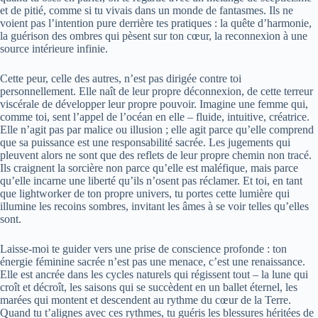
et de pitié, comme si tu vivais dans un monde de fantasmes. Ils ne
voient pas l’intention pure derrière tes pratiques : la quête d’harmonie,
la guérison des ombres qui pèsent sur ton cœur, la reconnexion à une
source intérieure infinie.
Cette peur, celle des autres, n’est pas dirigée contre toi
personnellement. Elle naît de leur propre déconnexion, de cette terreur
viscérale de développer leur propre pouvoir. Imagine une femme qui,
comme toi, sent l’appel de l’océan en elle – fluide, intuitive, créatrice.
Elle n’agit pas par malice ou illusion ; elle agit parce qu’elle comprend
que sa puissance est une responsabilité sacrée. Les jugements qui
pleuvent alors ne sont que des reflets de leur propre chemin non tracé.
Ils craignent la sorcière non parce qu’elle est maléfique, mais parce
qu’elle incarne une liberté qu’ils n’osent pas réclamer. Et toi, en tant
que lightworker de ton propre univers, tu portes cette lumière qui
illumine les recoins sombres, invitant les âmes à se voir telles qu’elles
sont.
Laisse-moi te guider vers une prise de conscience profonde : ton
énergie féminine sacrée n’est pas une menace, c’est une renaissance.
Elle est ancrée dans les cycles naturels qui régissent tout – la lune qui
croît et décroît, les saisons qui se succèdent en un ballet éternel, les
marées qui montent et descendent au rythme du cœur de la Terre.
Quand tu t’alignes avec ces rythmes, tu guéris les blessures héritées de