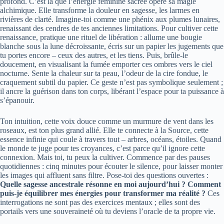
profond. C’est là que l’énergie féminine sacrée opère sa magie
alchimique. Elle transforme la douleur en sagesse, les larmes en
rivières de clarté. Imagine-toi comme une phénix aux plumes lunaires,
renaissant des cendres de tes anciennes limitations. Pour cultiver cette
renaissance, pratique une rituel de libération : allume une bougie
blanche sous la lune décroissante, écris sur un papier les jugements que
tu portes encore – ceux des autres, et les tiens. Puis, brûle-le
doucement, en visualisant la fumée emporter ces ombres vers le ciel
nocturne. Sente la chaleur sur ta peau, l’odeur de la cire fondue, le
craquement subtil du papier. Ce geste n’est pas symbolique seulement ;
il ancre la guérison dans ton corps, libérant l’espace pour ta puissance à
s’épanouir.
Ton intuition, cette voix douce comme un murmure de vent dans les
roseaux, est ton plus grand allié. Elle te connecte à la Source, cette
essence infinie qui coule à travers tout – arbres, océans, étoiles. Quand
le monde te juge pour tes croyances, c’est parce qu’il ignore cette
connexion. Mais toi, tu peux la cultiver. Commence par des pauses
quotidiennes : cinq minutes pour écouter le silence, pour laisser monter
les images qui affluent sans filtre. Pose-toi des questions ouvertes :
Quelle sagesse ancestrale résonne en moi aujourd’hui ? Comment
puis-je équilibrer mes énergies pour transformer ma réalité ?
Ces
interrogations ne sont pas des exercices mentaux ; elles sont des
portails vers une souveraineté où tu deviens l’oracle de ta propre vie.