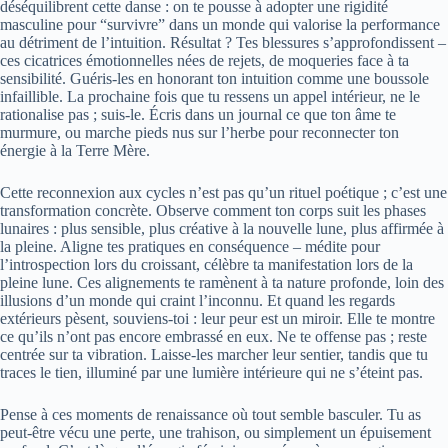
déséquilibrent cette danse : on te pousse à adopter une rigidité
masculine pour “survivre” dans un monde qui valorise la performance
au détriment de l’intuition. Résultat ? Tes blessures s’approfondissent –
ces cicatrices émotionnelles nées de rejets, de moqueries face à ta
sensibilité. Guéris-les en honorant ton intuition comme une boussole
infaillible. La prochaine fois que tu ressens un appel intérieur, ne le
rationalise pas ; suis-le. Écris dans un journal ce que ton âme te
murmure, ou marche pieds nus sur l’herbe pour reconnecter ton
énergie à la Terre Mère.
Cette reconnexion aux cycles n’est pas qu’un rituel poétique ; c’est une
transformation concrète. Observe comment ton corps suit les phases
lunaires : plus sensible, plus créative à la nouvelle lune, plus affirmée à
la pleine. Aligne tes pratiques en conséquence – médite pour
l’introspection lors du croissant, célèbre ta manifestation lors de la
pleine lune. Ces alignements te ramènent à ta nature profonde, loin des
illusions d’un monde qui craint l’inconnu. Et quand les regards
extérieurs pèsent, souviens-toi : leur peur est un miroir. Elle te montre
ce qu’ils n’ont pas encore embrassé en eux. Ne te offense pas ; reste
centrée sur ta vibration. Laisse-les marcher leur sentier, tandis que tu
traces le tien, illuminé par une lumière intérieure qui ne s’éteint pas.
Pense à ces moments de renaissance où tout semble basculer. Tu as
peut-être vécu une perte, une trahison, ou simplement un épuisement