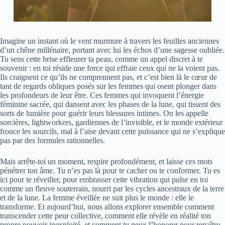
Imagine un instant où le vent murmure à travers les feuilles anciennes
d’un chêne millénaire, portant avec lui les échos d’une sagesse oubliée.
Tu sens cette brise effleurer ta peau, comme un appel discret à te
souvenir : en toi réside une force qui effraie ceux qui ne la voient pas.
Ils craignent ce qu’ils ne comprennent pas, et c’est bien là le cœur de
tant de regards obliques posés sur les femmes qui osent plonger dans
les profondeurs de leur être. Ces femmes qui invoquent l’énergie
féminine sacrée, qui dansent avec les phases de la lune, qui tissent des
sorts de lumière pour guérir leurs blessures intimes. On les appelle
sorcières, lightworkers, gardiennes de l’invisible, et le monde extérieur
fronce les sourcils, mal à l’aise devant cette puissance qui ne s’explique
pas par des formules rationnelles.
Mais arrête-toi un moment, respire profondément, et laisse ces mots
pénétrer ton âme. Tu n’es pas là pour te cacher ou te conformer. Tu es
ici pour te réveiller, pour embrasser cette vibration qui pulse en toi
comme un fleuve souterrain, nourri par les cycles ancestraux de la terre
et de la lune. La femme éveillée ne suit plus le monde : elle le
transforme. Et aujourd’hui, nous allons explorer ensemble comment
transcender cette peur collective, comment elle révèle en réalité ton
propre pouvoir inexploité, et comment tu peux l’honorer pour renaître