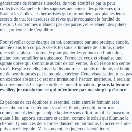
générations de femmes silencées, de voix étouffées par la peur
collective. Rappelle-toi les sagesses anciennes : les prêtresses qui
lisaient les étoiles, les herboristes qui murmuraient aux plantes leurs
secrets de vie, les tisseuses de rêves qui invoquaient la fertilité de
l’esprit. Ces femmes n’étaient pas des parias ; elles étaient des piliers,
des gardiennes de l’équilibre.
Pour réveiller cette énergie en toi, commence par une pratique simple,
ancrée dans ton corps. Assieds-toi sous la lumière de la lune, quelle
que soit sa phase – nouvelle pour planter les graines de l’intention,
pleine pour amplifier ta puissance. Ferme les yeux et visualise une
spirale dorée qui s’enroule autour de ton ventre, là où réside ton centre
sacré. Respire en elle, laisse-la dissoudre les nœuds de doute, de honte
ou de peur imposés par le monde extérieur. Cette visualisation n’est pas
un exercice abstrait ; c’est une invitation à l’action intérieure, à reclaim
ta souveraineté. Chaque souffle est une affirmation :
je suis la femme
éveillée, je transforme ce qui m’entoure par ma simple présence
.
Et parlons de cet équilibre si essentiel, celui entre le féminin et le
masculin en toi. Le féminin sacré est fluide, réceptif, nourricier –
comme une rivière qui sculpte la pierre sans effort brutal. Le masculin,
quant à lui, apporte structure et action, comme le soleil qui illumine le
chemin. Quand ces deux forces dansent en harmonie, tu accèdes à une
puissance intégrale. Mais souvent, les jugements extérieurs