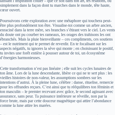
laissant l’inspiration couler – que ce soit dans ton art, tes relations, ou
simplement dans la façon dont tu marches dans le monde, tête haute,
cœur ouvert.
Poursuivons cette exploration avec une métaphore qui touchera peut-
être plus profondément ton être. Visualise-toi comme un arbre ancien,
enraciné dans la terre mère, ses branches s’étirant vers le ciel. Les vents
du doute ont pu courber tes rameaux, les orages des trahisons les ont
ébranchés. Mais la pluie bienveillante – ces compliments, ces soutiens
– est le nutriment qui te permet de reverdir. En te focalisant sur les
aspects négatifs, tu ignores la sève qui monte ; en choisissant le positif,
tu invites une forêt entière à pousser autour de toi, un écosystème
d’énergies harmonieuses.
Cette transformation n’est pas linéaire ; elle suit les cycles lunaires de
ton âme. Lors de la lune descendante, libère ce qui ne te sert plus : les
vieilles histoires de non-valeur, les assumptions sombres sur les
intentions d’autrui. À la pleine lune, célèbre : danse, rituelise, remercie
pour les offrandes reçues. C’est ainsi que tu rééquilibres ton féminin et
ton masculin – le premier recevant avec grâce, le second agissant avec
assurance, sans peur. Ta puissance intérieure se réveille, non par la
force brute, mais par cette douceur magnétique qui attire l’abondance
comme la lune attire les marées.