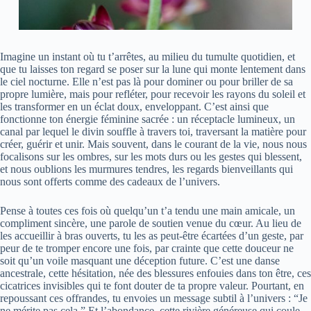
Imagine un instant où tu t’arrêtes, au milieu du tumulte quotidien, et
que tu laisses ton regard se poser sur la lune qui monte lentement dans
le ciel nocturne. Elle n’est pas là pour dominer ou pour briller de sa
propre lumière, mais pour refléter, pour recevoir les rayons du soleil et
les transformer en un éclat doux, enveloppant. C’est ainsi que
fonctionne ton énergie féminine sacrée : un réceptacle lumineux, un
canal par lequel le divin souffle à travers toi, traversant la matière pour
créer, guérir et unir. Mais souvent, dans le courant de la vie, nous nous
focalisons sur les ombres, sur les mots durs ou les gestes qui blessent,
et nous oublions les murmures tendres, les regards bienveillants qui
nous sont offerts comme des cadeaux de l’univers.
Pense à toutes ces fois où quelqu’un t’a tendu une main amicale, un
compliment sincère, une parole de soutien venue du cœur. Au lieu de
les accueillir à bras ouverts, tu les as peut-être écartées d’un geste, par
peur de te tromper encore une fois, par crainte que cette douceur ne
soit qu’un voile masquant une déception future. C’est une danse
ancestrale, cette hésitation, née des blessures enfouies dans ton être, ces
cicatrices invisibles qui te font douter de ta propre valeur. Pourtant, en
repoussant ces offrandes, tu envoies un message subtil à l’univers : “Je
ne mérite pas cela.” Et l’abondance, cette rivière généreuse qui coule