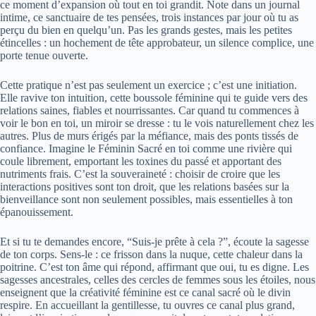
ce moment d’expansion où tout en toi grandit. Note dans un journal
intime, ce sanctuaire de tes pensées, trois instances par jour où tu as
perçu du bien en quelqu’un. Pas les grands gestes, mais les petites
étincelles : un hochement de tête approbateur, un silence complice, une
porte tenue ouverte.
Cette pratique n’est pas seulement un exercice ; c’est une initiation.
Elle ravive ton intuition, cette boussole féminine qui te guide vers des
relations saines, fiables et nourrissantes. Car quand tu commences à
voir le bon en toi, un miroir se dresse : tu le vois naturellement chez les
autres. Plus de murs érigés par la méfiance, mais des ponts tissés de
confiance. Imagine le Féminin Sacré en toi comme une rivière qui
coule librement, emportant les toxines du passé et apportant des
nutriments frais. C’est la souveraineté : choisir de croire que les
interactions positives sont ton droit, que les relations basées sur la
bienveillance sont non seulement possibles, mais essentielles à ton
épanouissement.
Et si tu te demandes encore, “Suis-je prête à cela ?”, écoute la sagesse
de ton corps. Sens-le : ce frisson dans la nuque, cette chaleur dans la
poitrine. C’est ton âme qui répond, affirmant que oui, tu es digne. Les
sagesses ancestrales, celles des cercles de femmes sous les étoiles, nous
enseignent que la créativité féminine est ce canal sacré où le divin
respire. En accueillant la gentillesse, tu ouvres ce canal plus grand,