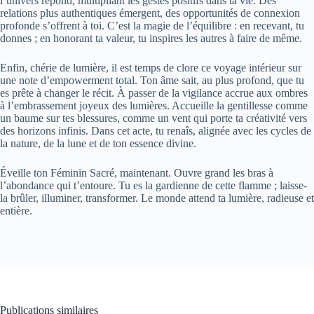
l’univers répond, multipliant les gestes positifs dans ta vie. Des
relations plus authentiques émergent, des opportunités de connexion
profonde s’offrent à toi. C’est la magie de l’équilibre : en recevant, tu
donnes ; en honorant ta valeur, tu inspires les autres à faire de même.
Enfin, chérie de lumière, il est temps de clore ce voyage intérieur sur
une note d’empowerment total. Ton âme sait, au plus profond, que tu
es prête à changer le récit. À passer de la vigilance accrue aux ombres
à l’embrassement joyeux des lumières. Accueille la gentillesse comme
un baume sur tes blessures, comme un vent qui porte ta créativité vers
des horizons infinis. Dans cet acte, tu renaîs, alignée avec les cycles de
la nature, de la lune et de ton essence divine.
Éveille ton Féminin Sacré, maintenant. Ouvre grand les bras à
l’abondance qui t’entoure. Tu es la gardienne de cette flamme ; laisse-
la brûler, illuminer, transformer. Le monde attend ta lumière, radieuse et
entière.
Publications similaires