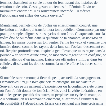
femmes chantaient en cercle autour du feu, tissant des histoires de
création et de soin. Ces sagesses anciennes du Féminin Divin te
murmurent encore : “Tu es souveraineté incarnée. Tu mérites
l’abondance qui afflue des cœurs ouverts.”
Maintenant, permets-moi de t’offrir un enseignement concret, une
invitation à l’action qui transformera ton quotidien. Commence par une
pratique simple, alignée sur les cycles de ton âme. Chaque soir, sous la
voûte étoilée ou même dans la quiétude de ta chambre, assieds-toi en
tailleur, les mains posées sur ton ventre. Ferme les yeux et visualise une
lumière dorée, comme les rayons de la lune sur l’océan, descendant en
toi. Respire profondément, inspire la gentillesse que tu as reçue dans la
journée – ce sourire d’une amie, ce mot encourageant d’un collègue, ce
geste inattendu d’un inconnu. Laisse ces offrandes s’infiltrer dans tes
cellules, dissolvant les doutes comme la marée efface les traces sur le
sable.
Si une blessure remonte, à fleur de peau, accueille-la sans jugement.
Demande-toi : “Qu’est-ce que cela m’enseigne sur ma valeur ?”
Souvent, ces peurs naissent d’expériences où la confiance a été brisée,
où l’on t’a fait douter de ton éclat. Mais voici la vérité libératrice : en
niant les gestes positifs des autres, tu perpétues un cycle de manque.
Au contraire, en les recevant pleinement, tu affirmes à l’univers ta
disponibilité à l’abondance
. Essaie cela pendant une lune croissante –