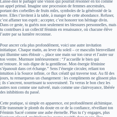
Laisse-moi te partager une vision qui pourrait résonner en toi comme
un appel primal. Imagine une procession de femmes ancestrales,
portant des corbeilles de fruits mûrs, symboles de la générosité de la
terre. Elles t’invitent à la table, à manger de cette abondance. Refuser,
c’est affamer ton esprit ; accepter, c’est honorer ton héritage divin.
Dans ce geste, tu guéris non seulement tes blessures personnelles, mais
tu contribues à un collectif féminin en renaissance, où chacune élève
l’autre par sa lumière reconnue.
Pour ancrer cela plus profondément, voici une autre invitation
initiatique. Chaque matin, au lever du soleil – ce masculin bienveillant
qui illumine sans éblouir –, place une main sur ton cœur et l’autre sur
ton ventre. Murmure intérieurement : “J’accueille le bien qui
m’entoure. Je suis digne de la gentillesse. Mon énergie féminine
s’épanouit dans cet échange.” Sens l’énergie circuler, reliant ton
intuition à la Source infinie, ce flux créatif qui traverse tout. Au fil des
jours, tu remarqueras un changement : les compliments ne glissent plus
; ils s’ancrent, nourrissant ta souveraineté. Tu verras le bon chez les
autres non comme une naïveté, mais comme une clairvoyance, libérée
des inhibitions du passé.
Cette pratique, si simple en apparence, est profondément alchimique.
Elle transmute le plomb du doute en or de la confiance, réveillant ton
Féminin Sacré comme une aube éternelle. Plus tu t’y engages, plus