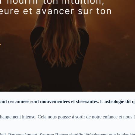
point ces années sont mouvementées et stressantes. L’astrologie dit q
hangement intense. Cela nous pousse à sortir de notre enfance et nous f
l. Par conséquent, Saturne Return signifie littéralement que la planète r