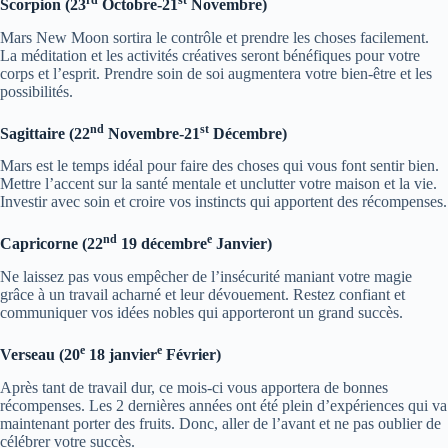
Scorpion (23
Octobre-21
Novembre)
Mars New Moon sortira le contrôle et prendre les choses facilement.
La méditation et les activités créatives seront bénéfiques pour votre
corps et l’esprit. Prendre soin de soi augmentera votre bien-être et les
possibilités.
nd
st
Sagittaire (22
Novembre-21
Décembre)
Mars est le temps idéal pour faire des choses qui vous font sentir bien.
Mettre l’accent sur la santé mentale et unclutter votre maison et la vie.
Investir avec soin et croire vos instincts qui apportent des récompenses.
nd
e
Capricorne (22
19 décembre
Janvier)
Ne laissez pas vous empêcher de l’insécurité maniant votre magie
grâce à un travail acharné et leur dévouement. Restez confiant et
communiquer vos idées nobles qui apporteront un grand succès.
e
e
Verseau (20
18 janvier
Février)
Après tant de travail dur, ce mois-ci vous apportera de bonnes
récompenses. Les 2 dernières années ont été plein d’expériences qui va
maintenant porter des fruits. Donc, aller de l’avant et ne pas oublier de
célébrer votre succès.