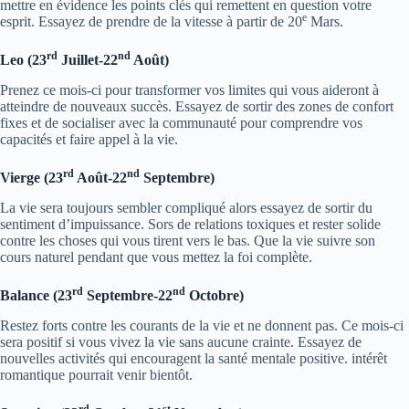
mettre en évidence les points clés qui remettent en question votre
e
esprit. Essayez de prendre de la vitesse à partir de 20
Mars.
rd
nd
Leo (23
Juillet-22
Août)
Prenez ce mois-ci pour transformer vos limites qui vous aideront à
atteindre de nouveaux succès. Essayez de sortir des zones de confort
fixes et de socialiser avec la communauté pour comprendre vos
capacités et faire appel à la vie.
rd
nd
Vierge (23
Août-22
Septembre)
La vie sera toujours sembler compliqué alors essayez de sortir du
sentiment d’impuissance. Sors de relations toxiques et rester solide
contre les choses qui vous tirent vers le bas. Que la vie suivre son
cours naturel pendant que vous mettez la foi complète.
rd
nd
Balance (23
Septembre-22
Octobre)
Restez forts contre les courants de la vie et ne donnent pas. Ce mois-ci
sera positif si vous vivez la vie sans aucune crainte. Essayez de
nouvelles activités qui encouragent la santé mentale positive. intérêt
romantique pourrait venir bientôt.
rd
st