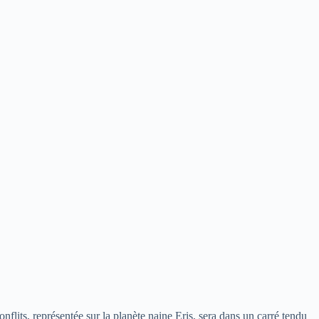
flits, représentée sur la planète naine Eris, sera dans un carré tendu