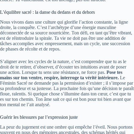
L’équilibre sacré : la danse du dedans et du dehors
Nous vivons dans une culture qui glorifie l’action constante, la ligne
droite, la conquête. C’est l’archétype d’une énergie masculine
déconnectée de sa source nourricière. Ton défi, en tant qu’être vibrant,
est de réintroduire la spirale. Ta vie ne doit pas être une addition de
tâches accomplies avec empressement, mais un cycle, une succession
de phases de récolte et de repos.
S’aligner avec les cycles de la nature, c’est comprendre que tu as le
droit de te retirer, d’observer, d’écouter tes intuitions avant de poser
une action. Lorsque tu sens une résistance, ne force pas.
Pose tes
mains sur ton ventre, respire, interroge ta vérité intérieure.
Le
Féminin Sacré ne demande pas la permission d’exister ; il s’impose par
sa profondeur et sa justesse. La prochaine fois qu’une décision te paraît
floue, ralentis. Si quelque chose s’illumine dans ton cœur, c’est que tu
es sur ton chemin. Ton âme sait ce qui est bon pour toi bien avant que
ton mental ne l’ait analysé.
Guérir les blessures par l’expression juste
La peur du jugement est une ombre qui empêche l’éveil. Nous portons
souvent en nous des mémoires ancestrales, des schémas hérités qui