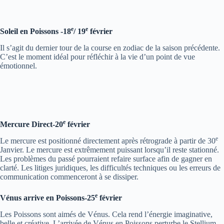
e
e
Soleil en Poissons -18
/ 19
février
Il s’agit du dernier tour de la course en zodiac de la saison précédente.
C’est le moment idéal pour réfléchir à la vie d’un point de vue
émotionnel.
e
Mercure Direct-20
février
e
Le mercure est positionné directement après rétrograde à partir de 30
Janvier. Le mercure est extrêmement puissant lorsqu’il reste stationné.
Les problèmes du passé pourraient refaire surface afin de gagner en
clarté. Les litiges juridiques, les difficultés techniques ou les erreurs de
communication commenceront à se dissiper.
e
Vénus arrive en Poissons-25
février
Les Poissons sont aimés de Vénus. Cela rend l’énergie imaginative,
belle et créative. L’arrivée de Vénus en Poissons perturbe le Stellium