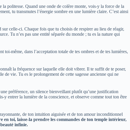
e la politesse. Quand une onde de colère monte, vois-y la force de la
gement, tu transmutes l’énergie sombre en une lumière claire. C’est ainsi
r celle-ci. Chaque fois que tu choisis de respirer au lieu de réagir,
urce. Tu n’es pas une entité séparée du monde ; tu es la nature qui
ment toi-même, dans l’acceptation totale de tes ombres et de tes lumières,
aît la fréquence sur laquelle elle doit vibrer. Il te suffit de te poser,
ncelle de vie. Tu es le prolongement de cette sagesse ancienne qui ne
, une préférence, un silence bienveillant plutôt qu’une justification
ais-y entrer la lumière de la conscience, et observe comme tout ton être
e rayonnante, de ton intuition aiguisée et de ton amour inconditionnel
re en toi, laisse-la prendre les commandes de ton temple intérieur,
beauté infinie.