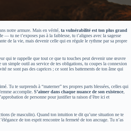
dans notre armure. Mais en vérité,
ta vulnérabilité est ton plus grand
— tu ne t’exposes pas à la faiblesse, tu t’alignes avec la sagesse
ante de la vie, mais devenir celle qui en régule le rythme par sa propre
teur qui te rappelle que tout ce que tu touches peut devenir une œuvre
e un simple outil au service de tes obligations, tu coupes la connexion
ivité ne sont pas des caprices ; ce sont les battements de ton âme qui
aimé. Tu te surprends à “materner” tes propres parts blessées, celles qui
la femme accomplie.
S’aimer dans chaque nuance de son existence
,
’approbation de personne pour justifier ta raison d’être ici et
tions (le masculin). Quand ton intuition te dit qu’une situation ne te
l’élégance de ton esprit rencontre la fermeté de ton ancrage. Tu n’as