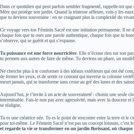
Dans ce quotidien qui peut parfois sembler fragmenté, rappelle-toi que 
Mère qui protège son jardin. Quand la tristesse affleure, vois-y les eaux
que tu deviens souveraine : en ne craignant plus la complexité du vivan
Ce voyage vers ton Féminin Sacré est une initiation permanente. Il ne d
chaque fois que tu oses une parole authentique, chaque fois que tu hono
s’observe, qui se guérit et qui s’expanse.
Ta puissance est une force nourricière
. Elle n’écrase rien sur son pa
tu permets aux autres de faire de même. Tu deviens un phare, un modèl
Ne cherche plus à te conformer à des idéaux extérieurs qui ont été conçus 
de fermer les yeux, et de sentir ce courant qui traverse ta colonne vertéb
meurt jamais, qui se transforme sans cesse au gré des lunes et des saiso
Aujourd’hui, je t’invite à un acte de souveraineté : choisis une seule cho
interminable. Fais-le non pas avec agressivité, mais avec la douceur et 
se réaligne.
Tu es une créatrice née. Tu es le point de rencontre entre la terre et le 
pour toi-même. Le Féminin Sacré n’est pas un concept lointain, c’est le
et regarde ta vie se transformer en un jardin florissant, où chaque j