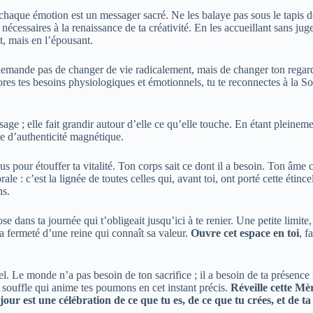
chaque émotion est un messager sacré. Ne les balaye pas sous le tapis d
 nécessaires à la renaissance de ta créativité. En les accueillant sans ju
t, mais en l’épousant.
emande pas de changer de vie radicalement, mais de changer ton regard su
res tes besoins physiologiques et émotionnels, tu te reconnectes à la So
ssage ; elle fait grandir autour d’elle ce qu’elle touche. En étant pleine
e d’authenticité magnétique.
pour étouffer ta vitalité. Ton corps sait ce dont il a besoin. Ton âme conn
rale : c’est la lignée de toutes celles qui, avant toi, ont porté cette éti
ns.
se dans ta journée qui t’obligeait jusqu’ici à te renier. Une petite limite
la fermeté d’une reine qui connaît sa valeur.
Ouvre cet espace en toi
, f
ciel. Le monde n’a pas besoin de ton sacrifice ; il a besoin de ta présenc
 souffle qui anime tes poumons en cet instant précis.
Réveille cette Mè
our est une célébration de ce que tu es, de ce que tu crées, et de ta 