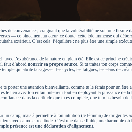
hes de convenances, craignant que la vulnérabilité ne soit une fissure 
erses — ce pincement au cœur, ce doute, cette joie immense qui déborde 
ouhaha extérieur. C’est cela, l’équilibre : ne plus être une simple exécut
l, avec l’exubérance de la nature en plein été. Elle est ce principe créa
 il faut d’abord
nourrir sa propre source
. Si tu traites ton corps comm
temple qui abrite ta sagesse. Tes cycles, tes fatigues, tes élans de créat
e te porter une attention bienveillante, comme tu le ferais pour un être 
ares le lien avec ton enfant intérieur tout en déployant la puissance de 
a confiance : dans la certitude que tu es complète, que tu n’as besoin de l
r un camp, mais à permettre à ton intuition (le féminin) de diriger tes ac
ontière avec calme et rectitude. C’est une danse fluide, une harmonie où 
mple présence est une déclaration d’alignement.