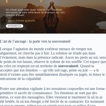
L’art de l’ancrage : la porte vers ta souveraineté
Lorsque l’agitation du monde extérieur menace de rompre ton
alignement, ne cherche pas à fuir. La solution ne réside pas dans
l’évitement, mais dans la présence radicale. Ancre tes pieds au sol, sens
le poids de ton bassin, observe le rythme de ton souffle. Cet espace que
tu crées en respirant est un territoire de
souveraineté
. Quand tu
acceptes que ton émotion — qu’elle soit rage, peine ou joie — a le
droit d’exister sans être immédiatement disséquée ou jugée, tu brises le
mécanisme de la culpabilité.
Porter une attention vigilante à tes sensations corporelles est une forme
primitive et sacrée de connaissance. Tes émotions ne sont pas des
intrus, ce sont des messagères. Elles viennent te murmurer là où tu as
été bridée, là où ton énergie a été forcée de se contracter. En nommant
ce que tu ressens, même par un simple mot juste au milieu d’une