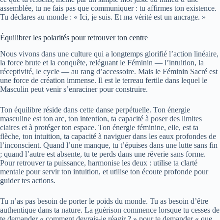
assemblée, tu ne fais pas que communiquer : tu affirmes ton existence.
Tu déclares au monde : « Ici, je suis. Et ma vérité est un ancrage. »
Équilibrer les polarités pour retrouver ton centre
Nous vivons dans une culture qui a longtemps glorifié l’action linéaire,
la force brute et la conquête, reléguant le Féminin — l’intuition, la
réceptivité, le cycle — au rang d’accessoire. Mais le Féminin Sacré est
une force de création immense. Il est le terreau fertile dans lequel le
Masculin peut venir s’enraciner pour construire.
Ton équilibre réside dans cette danse perpétuelle. Ton énergie
masculine est ton arc, ton intention, ta capacité à poser des limites
claires et à protéger ton espace. Ton énergie féminine, elle, est ta
flèche, ton intuition, ta capacité à naviguer dans les eaux profondes de
l’inconscient. Quand l’une manque, tu t’épuises dans une lutte sans fin
; quand l’autre est absente, tu te perds dans une rêverie sans forme.
Pour retrouver ta puissance, harmonise les deux : utilise ta clarté
mentale pour servir ton intuition, et utilise ton écoute profonde pour
guider tes actions.
Tu n’as pas besoin de porter le poids du monde. Tu as besoin d’être
authentique dans ta nature. La guérison commence lorsque tu cesses de
te demander « comment devrais-je réagir ? » pour te demander « que