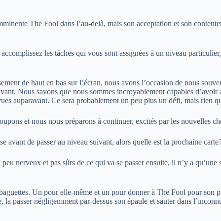
imminente The Fool dans l’au-delà, mais son acceptation et son contente
 accomplissez les tâches qui vous sont assignées à un niveau particulier,
usement de haut en bas sur l’écran, nous avons l’occasion de nous souv
suivant. Nous savons que nous sommes incroyablement capables d’avoir a
ues auparavant. Ce sera probablement un peu plus un défi, mais rien qu
upons et nous nous préparons à continuer, excités par les nouvelles cho
e avant de passer au niveau suivant, alors quelle est la prochaine carte
eu nerveux et pas sûrs de ce qui va se passer ensuite, il n’y a qu’une s
 baguettes. Un pour elle-même et un pour donner à The Fool pour son proc
te, la passer négligemment par-dessus son épaule et sauter dans l’incon