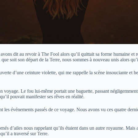
vons dit au revoir à The Fool alors qu’il quittait sa forme humaine et re
uel que soit son départ de la Terre, nous sommes à nouveau unis alors qu’
uverte d’une ceinture violette, qui me rappelle la scène insouciante et 
son voyage. Le fou lui-même portait une baguette, passant négligemment s
qu’il pouvait manifester ses rêves en réalité.
t les événements passés de ce voyage. Nous avons vu ces quatre derniers 
 ornés d’ailes nous rappelant qu’ils étaient dans un autre royaume. Mais 
qu’il a traversé sur Terre.