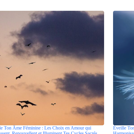
le Ton Âme Féminine : Les Choix en Amour qui
Éveille To
ssent, Renouvellent et Illuminent Tes Cycles Sacrés
Harmonisan