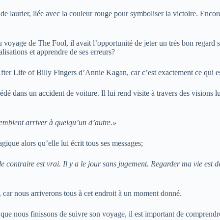
e laurier, liée avec la couleur rouge pour symboliser la victoire. Encore 
yage de The Fool, il avait l’opportunité de jeter un très bon regard sur sa
alisations et apprendre de ses erreurs?
fter Life of Billy Fingers d’Annie Kagan, car c’est exactement ce qui es
édé dans un accident de voiture. Il lui rend visite à travers des visions lu
 semblent arriver à quelqu’un d’autre.»
gique alors qu’elle lui écrit tous ses messages;
t le contraire est vrai. Il y a le jour sans jugement. Regarder ma vie e
i, car nous arriverons tous à cet endroit à un moment donné.
 que nous finissons de suivre son voyage, il est important de comprend