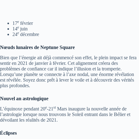
e
17
février
e
14
juin
e
24
décembre
Nœuds lunaires de Neptune Square
Bien que l’énergie ait déjà commencé son effet, le plein impact se fera
sentir en 2021 de janvier à février. Cet alignement créera des
problèmes de confiance car il indique l’illusion et la tromperie.
Lorsqu’une planète se connecte à l’axe nodal, une énorme révélation
est révélée. Soyez donc prêt à lever le voile et à découvrir des vérités
plus profondes.
Nouvel an astrologique
e
st
L’équinoxe pendant 20
-21
Mars inaugure la nouvelle année de
l’astrologie lorsque nous trouvons le Soleil entrant dans le Bélier et
dévoilant les réalités de 2021.
Éclipses