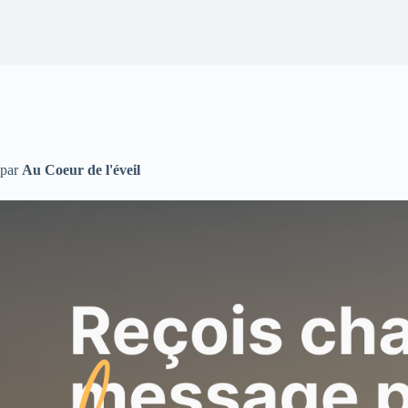
par
Au Coeur de l'éveil