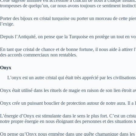
Cette sagesse illimitée est accessible à chacun de nous à chaque instan
trompeuses de quelqu’un, car nous avons toujours ce sentiment instincti
Porter des bijoux en cristal turquoise ou porter un morceau de cette pier
l’exige.
Depuis l’Antiquité, on pense que la Turquoise en protège un tout en voya
En tant que cristal de chance et de bonne fortune, il nous aide à attire
des accords commerciaux non rentables.
Onyx
L’onyx est un autre cristal qui était très apprécié par les civilisation
Onyx était utilisé dans les rituels de magie en raison de son lien étroit 
Onyx crée un puissant bouclier de protection autour de notre aura. Il a la
L’énergie d’Onyx est stimulante dans le sens le plus fort. C’est un crist
notre propre énergie en nous éloignant des personnes et des situations 
On pense qu’Onyx nous emmène dans une quête chamanique dans les coins