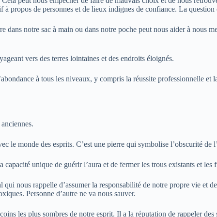
t. Cela peut nous empêcher de faire de mauvais choix et de nous retrouve
f à propos de personnes et de lieux indignes de confiance. La question 
re dans notre sac à main ou dans notre poche peut nous aider à nous mettr
geant vers des terres lointaines et des endroits éloignés.
r l’abondance à tous les niveaux, y compris la réussite professionnelle e
s anciennes.
avec le monde des esprits. C’est une pierre qui symbolise l’obscurité de l
 capacité unique de guérir l’aura et de fermer les trous existants et les f
al qui nous rappelle d’assumer la responsabilité de notre propre vie et de
toxiques. Personne d’autre ne va nous sauver.
 les plus sombres de notre esprit. Il a la réputation de rappeler des