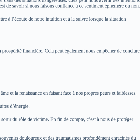
r dans des situations dangereuses. Cela peut nous avertir des intentions
est de savoir si nous faisons confiance à ce sentiment éphémère ou non.
e à l’écoute de notre intuition et à la suivre lorsque la situation
t la prospérité financière. Cela peut également nous empêcher de conclure
’âme et la renaissance en faisant face à nos propres peurs et faiblesses.
uites d’énergie.
 sortir du rôle de victime. En fin de compte, c’est à nous de protéger
 souvenirs douloureux et des traumatismes profondément enracinés du