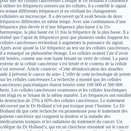
pour tuer les cellules cancéreuses Lorsque le Dr Holland a commencé
à utiliser les fréquences sonores sur les cellules, il a contrôlé le signal
en testant différentes fréquences et en vérifiant les changements
cellulaires au microscope. Il a découvert qu’il avait besoin de deux
fréquences différentes en même temps. Avec une combinaison d’une
fréquence plus élevée et d’une fréquence plus basse à la 11e
harmonique, la plus haute est 11 fois la fréquence de la plus basse. Il a
réalisé que l’ajout de fréquences pour que plusieurs ondes frappent les
cellules cancéreuses reviendrait à augmenter la puissance du signal.
Après avoir ajouté la 11e fréquence au test sur les cellules cancéreuses,
il a remarqué un phénomène étrange. Les cellules avaient l’air d’avoir
été brisées, comme une note haute brisant un verre de cristal. La paroi
externe de la cellule cancéreuse s’est brisée et le contenu de la cellule
s’est renversé. Article connexe: «Cette désintoxication des aisselles
aide à prévenir le cancer du sein» L’effet de cette technologie de pointe
sur les cellules cancéreuses La recherche a montré que les cellules
cancéreuses pancréatiques étaient brisées entre 100 000 et 300 000
hertz. Les cellules cancéreuses ovariennes et les cellules leucémiques
ont réagi en se brisant de la même manière. Les fréquences ont entraîné
la destruction de 25% à 60% des cellules cancéreuses. Le traitement
découvert par le Dr Holland n’est pas toxique pour l’homme. Le Dr
Holland dit que cette recherche est prometteuse pour le traitement des
patients cancéreux qui craignent la douleur et la maladie des
médicaments toxiques et les radiations du traitement du cancer. Un
collègue du Dr Holland’s, qui est un chercheur renommé sur le cancer