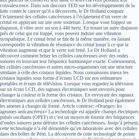
convalescence. Dans son discours TED sur les développements de la
lutte contre le cancer qu’il a découverts, le Dr Holland compare
l’éclatement des cellules cancéreuses à l’éclatement d’un verre de
cristal en appuyant sur une note soutenue. Lorsque vous frappez un
diapason, il vibre avec un son à 440 hertz. En tenant un autre diapason
près de celui qui est frappé, vous pouvez induire une vibration
sympathique. Le cristal brisé se fait de la même manière, en faisant
correspondre la vibration de résonance du cristal jusqu’à ce que la
vibration augmente et que le verre soit brisé. Le Dr Holland a
découvert comment briser les cellules cancéreuses avec des ondes
sonores en trouvant leur fréquence harmonique exacte. Curieusement,
les cellules cancéreuses et autres micro-organismes ont une structure
similaire à celle des cristaux liquides. Nous connaissons mieux les
cristaux liquides sous forme d’écrans LCD sur nos ordinateurs
portables et écrans de télévision. Lorsque vous regardez la télévision
sur un écran LCD, des signaux électroniques sont envoyés pour
changer la couleur et la forme des cristaux. En envoyant des signaux
électroniques aux cellules cancéreuses, le Dr Holland peut également
les amener à changer de forme. Article connexe: «Oranges: les
agrumes anticancéreux» La technologie est appelée champs électriques
pulsés oscillants (OPEF) et c’est un moyen de fournir des fréquences
d’ondes sonores pour détruire les cellules cancéreuses. Jusqu’à présent,
cette technologie n’a été démontrée qu’en laboratoire avec des cellules
dans des boîtes de Pétri. La découverte de cette technologie de pointe