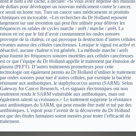
dont le nom a été caché, a déclaré: «Si vous aviez dépensé des millions
de dollars pour développer un nouveau médicament contre le cancer,
ce serait un home run. Tuer un cancer sans médicaments ni produits
chimiques est incroyable. »Les recherches du Dr Holland reposent
largement sur une invention qui peut être utilisée pour délivrer les
fréquences en rafales de cycles marche / arrêt / marche / arrêt. La
raison en est que le fait d’avoir constamment les ondes sonores
provoque de la chaleur, ce qui provoque la destruction d’autres cellules
vivantes autour des cellules cancéreuses. Lorsque le signal est activé et
désactivé, aucune chaleur n’est générée. La méthode marche / arrêt
pour fournir les fréquences sonores mortelles aux cellules cancéreuses
est ce que l’équipe du Dr Holland appelle le traitement par émission de
plasma (PEFT). D’autres traitements prometteurs pour cette
technologie ont également permis au Dr Holland d’utiliser le traitement
par ondes sonores pour tuer d’autres cellules, par exemple la bactérie
résistante aux antibiotiques, le staphylococcus aureus (SARM). Selon
Gateway for Cancer Research, «Les signaux électroniques ont non
seulement rendu le SARM vulnérable aux antibiotiques, mais ont
également ralenti sa croissance.» Le traitement supprime la résistance
aux antibiotiques du SARM, qui peut ensuite être traité et tué par des
antibiotiques. L’espoir pour l’avenir de la découverte du Dr Holland
est que des études humaines soient menées pour tester l’efficacité du
traitement.