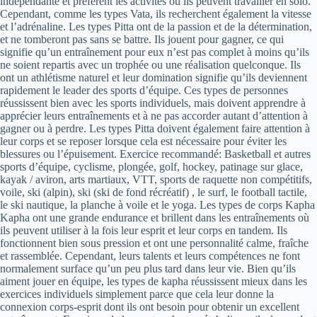
indépendante et préfèrent les activités où ils peuvent travailler en solo.
Cependant, comme les types Vata, ils recherchent également la vitesse
et l’adrénaline. Les types Pitta ont de la passion et de la détermination,
et ne tomberont pas sans se battre. Ils jouent pour gagner, ce qui
signifie qu’un entraînement pour eux n’est pas complet à moins qu’ils
ne soient repartis avec un trophée ou une réalisation quelconque. Ils
ont un athlétisme naturel et leur domination signifie qu’ils deviennent
rapidement le leader des sports d’équipe. Ces types de personnes
réussissent bien avec les sports individuels, mais doivent apprendre à
apprécier leurs entraînements et à ne pas accorder autant d’attention à
gagner ou à perdre. Les types Pitta doivent également faire attention à
leur corps et se reposer lorsque cela est nécessaire pour éviter les
blessures ou l’épuisement. Exercice recommandé: Basketball et autres
sports d’équipe, cyclisme, plongée, golf, hockey, patinage sur glace,
kayak / aviron, arts martiaux, VTT, sports de raquette non compétitifs,
voile, ski (alpin), ski (ski de fond récréatif) , le surf, le football tactile,
le ski nautique, la planche à voile et le yoga. Les types de corps Kapha
Kapha ont une grande endurance et brillent dans les entraînements où
ils peuvent utiliser à la fois leur esprit et leur corps en tandem. Ils
fonctionnent bien sous pression et ont une personnalité calme, fraîche
et rassemblée. Cependant, leurs talents et leurs compétences ne font
normalement surface qu’un peu plus tard dans leur vie. Bien qu’ils
aiment jouer en équipe, les types de kapha réussissent mieux dans les
exercices individuels simplement parce que cela leur donne la
connexion corps-esprit dont ils ont besoin pour obtenir un excellent