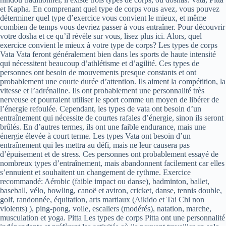
et Kapha. En comprenant quel type de corps vous avez, vous pouvez
déterminer quel type d’exercice vous convient le mieux, et même
combien de temps vous devriez passer à vous entraîner. Pour découvrir
votre dosha et ce qu’il révèle sur vous, lisez plus ici. Alors, quel
exercice convient le mieux à votre type de corps? Les types de corps
Vata Vata feront généralement bien dans les sports de haute intensité
qui nécessitent beaucoup d’athlétisme et d’agilité. Ces types de
personnes ont besoin de mouvements presque constants et ont
probablement une courte durée d’attention. Ils aiment la compétition, la
vitesse et l’adrénaline. Ils ont probablement une personnalité très
nerveuse et pourraient utiliser le sport comme un moyen de libérer de
l’énergie refoulée. Cependant, les types de vata ont besoin d’un
entraînement qui nécessite de courtes rafales d’énergie, sinon ils seront
brûlés. En d’autres termes, ils ont une faible endurance, mais une
énergie élevée à court terme. Les types Vata ont besoin d’un
entraînement qui les mettra au défi, mais ne leur causera pas
d’épuisement et de stress. Ces personnes ont probablement essayé de
nombreux types d’entraînement, mais abandonnent facilement car elles
s’ennuient et souhaitent un changement de rythme. Exercice
recommandé: Aérobic (faible impact ou danse), badminton, ballet,
baseball, vélo, bowling, canoë et aviron, cricket, danse, tennis double,
golf, randonnée, équitation, arts martiaux (Aikido et Tai Chi non
violents) ), ping-pong, voile, escaliers (modérés), natation, marche,
musculation et yoga. Pitta Les types de corps Pitta ont une personnalité