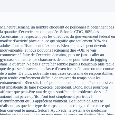
Malheureusement, un nombre choquant de personnes n’obtiennent pas
la quantité d’exercice recommandée. Selon le CDC, 80% des
Américains ne respectent pas les directives du gouvernement fédéral en
matière d’activité physique, ce qui signifie que seulement 20% des
adultes font suffisamment d’exercice. Bien sûr, la vie peut devenir
mouvementée, et nous pouvons facilement dire «Oh, je vais
commencer à faire de l’exercice demain», puis ne jamais aller au
gymnase ou mettre nos chaussures de course pour faire du jogging
dans le quartier. Ne pas s’entraîner semble parfois beaucoup plus facile
que de passer à travers une classe d’exercice exténuante ou une course
de 5 miles. De plus, notre liste sans cesse croissante de responsabilités
peut rendre extrêmement difficile de trouver du temps pour les
entraînements. Bien sûr, la clé pour s’en tenir à un entraînement est en
fait impatiente de faire l’exercice, cependant. Donc, nous pourrions
affirmer que peut-être tant de gens souffrent de problèmes de santé
aujourd’hui parce qu’ils n’ont tout simplement pas trouvé
d’entraînement qu’ils apprécient vraiment. Beaucoup de gens ne
réalisent pas que leur type de corps peut dicter le type d’exercice qui
leur convient le mieux. Selon l’Ayurveda, le système de médecine
hindou traditionnel, il existe trois types de corps, ou doshas: Vata, Pitta