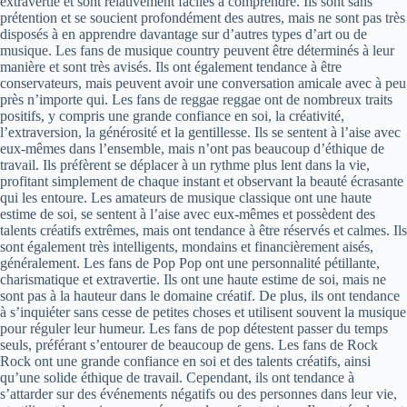
extravertie et sont relativement faciles à comprendre. Ils sont sans
prétention et se soucient profondément des autres, mais ne sont pas très
disposés à en apprendre davantage sur d’autres types d’art ou de
musique. Les fans de musique country peuvent être déterminés à leur
manière et sont très avisés. Ils ont également tendance à être
conservateurs, mais peuvent avoir une conversation amicale avec à peu
près n’importe qui. Les fans de reggae reggae ont de nombreux traits
positifs, y compris une grande confiance en soi, la créativité,
l’extraversion, la générosité et la gentillesse. Ils se sentent à l’aise avec
eux-mêmes dans l’ensemble, mais n’ont pas beaucoup d’éthique de
travail. Ils préfèrent se déplacer à un rythme plus lent dans la vie,
profitant simplement de chaque instant et observant la beauté écrasante
qui les entoure. Les amateurs de musique classique ont une haute
estime de soi, se sentent à l’aise avec eux-mêmes et possèdent des
talents créatifs extrêmes, mais ont tendance à être réservés et calmes. Ils
sont également très intelligents, mondains et financièrement aisés,
généralement. Les fans de Pop Pop ont une personnalité pétillante,
charismatique et extravertie. Ils ont une haute estime de soi, mais ne
sont pas à la hauteur dans le domaine créatif. De plus, ils ont tendance
à s’inquiéter sans cesse de petites choses et utilisent souvent la musique
pour réguler leur humeur. Les fans de pop détestent passer du temps
seuls, préférant s’entourer de beaucoup de gens. Les fans de Rock
Rock ont ​​une grande confiance en soi et des talents créatifs, ainsi
qu’une solide éthique de travail. Cependant, ils ont tendance à
s’attarder sur des événements négatifs ou des personnes dans leur vie,