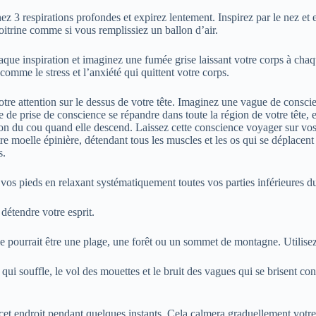
ez 3 respirations profondes et expirez lentement. Inspirez par le nez et e
itrine comme si vous remplissiez un ballon d’air.
aque inspiration et imaginez une fumée grise laissant votre corps à chaq
comme le stress et l’anxiété qui quittent votre corps.
otre attention sur le dessus de votre tête. Imaginez une vague de consci
de prise de conscience se répandre dans toute la région de votre tête, en
ion du cou quand elle descend. Laissez cette conscience voyager sur vos 
 moelle épinière, détendant tous les muscles et les os qui se déplacent v
s.
 vos pieds en relaxant systématiquement toutes vos parties inférieures d
détendre votre esprit.
Ce pourrait être une plage, une forêt ou un sommet de montagne. Utilisez
 qui souffle, le vol des mouettes et le bruit des vagues qui se brisent co
cet endroit pendant quelques instants. Cela calmera graduellement votre e