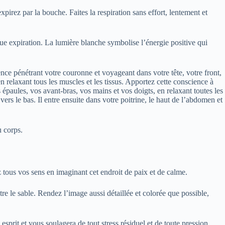
xpirez par la bouche. Faites la respiration sans effort, lentement et
ue expiration. La lumière blanche symbolise l’énergie positive qui
ence pénétrant votre couronne et voyageant dans votre tête, votre front,
 relaxant tous les muscles et les tissus. Apportez cette conscience à
épaules, vos avant-bras, vos mains et vos doigts, en relaxant toutes les
ers le bas. Il entre ensuite dans votre poitrine, le haut de l’abdomen et
u corps.
 tous vos sens en imaginant cet endroit de paix et de calme.
ntre le sable. Rendez l’image aussi détaillée et colorée que possible,
sprit et vous soulagera de tout stress résiduel et de toute pression.