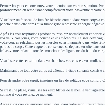
Fermez les yeux et concentrez votre attention sur votre respiration. Pren
profondément, en remplissant complètement votre bas-ventre et votre po
Visualisez un faisceau de lumière blanche entrant dans votre corps à ch
pénètre dans votre corps et la fumée grise représente l’énergie négative 
Après les trois respirations profondes, respirez normalement et portez v
vos yeux, vos joues, votre bouche et vos mâchoires. Laissez cette vague 
votre cou, en relâchant tous les muscles et les ligaments dans votre rég
parties du corps. Cette vague de conscience se déplace ensuite dans votre
le bas-ventre, relaxant tous les muscles et les ligaments du haut du corp
Visualisez cette sensation dans vos hanches, vos cuisses, vos mollets et
Maintenant que tout votre corps est détendu, l’étape suivante consiste à 
Pour détendre votre esprit, imaginez un lieu de solitude et de confort. 
Si c’est une plage, visualisez les eaux bleues de la mer, le vent agréable
comme si vous reviviez ce moment.
Après avoir créé cet environnement idéal dans votre esprit, restez dans 