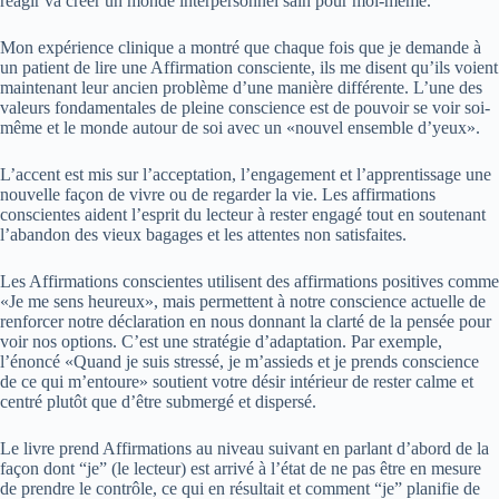
réagir va créer un monde interpersonnel sain pour moi-même.
Mon expérience clinique a montré que chaque fois que je demande à
un patient de lire une Affirmation consciente, ils me disent qu’ils voient
maintenant leur ancien problème d’une manière différente. L’une des
valeurs fondamentales de pleine conscience est de pouvoir se voir soi-
même et le monde autour de soi avec un «nouvel ensemble d’yeux».
L’accent est mis sur l’acceptation, l’engagement et l’apprentissage une
nouvelle façon de vivre ou de regarder la vie. Les affirmations
conscientes aident l’esprit du lecteur à rester engagé tout en soutenant
l’abandon des vieux bagages et les attentes non satisfaites.
Les Affirmations conscientes utilisent des affirmations positives comme
«Je me sens heureux», mais permettent à notre conscience actuelle de
renforcer notre déclaration en nous donnant la clarté de la pensée pour
voir nos options. C’est une stratégie d’adaptation. Par exemple,
l’énoncé «Quand je suis stressé, je m’assieds et je prends conscience
de ce qui m’entoure» soutient votre désir intérieur de rester calme et
centré plutôt que d’être submergé et dispersé.
Le livre prend Affirmations au niveau suivant en parlant d’abord de la
façon dont “je” (le lecteur) est arrivé à l’état de ne pas être en mesure
de prendre le contrôle, ce qui en résultait et comment “je” planifie de