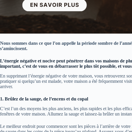
Nous sommes dans ce que l’on appelle la période sombre de l’année, l
s’amincissent.
L’énergie négative et nocive peut pénétrer dans vos maisons de plu
important, c’est de vous en débarrasser le plus tôt possible, et vous 
En supprimant l’énergie négative de votre maison, vous retrouverez son é
pratiquer si quelqu’un est malade, votre maison a été fréquemment vis
arriver.
1. Brûlez de la sauge, de l’encens et du copal
C’est l’un des moyens les plus anciens, les plus rapides et les plus effi
fenêtres de votre maison. Allumez la sauge et laissez-la brûler un insta
Le meilleur endroit pour commencer sont les pièces à l’arrière de votre
de sauge dans les coins de la pièce jusqu’au plafond. Assurez-vous d’e