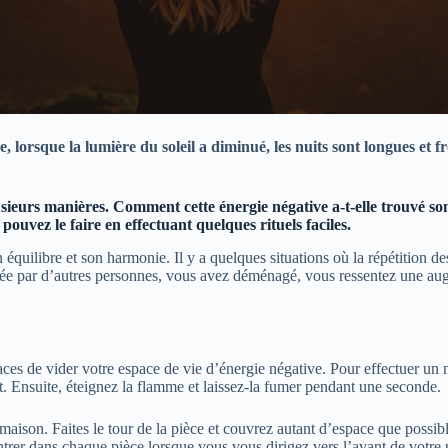
orsque la lumière du soleil a diminué, les nuits sont longues et fro
sieurs manières. Comment cette énergie négative a-t-elle trouvé son
pouvez le faire en effectuant quelques rituels faciles.
quilibre et son harmonie. Il y a quelques situations où la répétition des
itée par d’autres personnes, vous avez déménagé, vous ressentez une au
caces de vider votre espace de vie d’énergie négative. Pour effectuer un 
nt. Ensuite, éteignez la flamme et laissez-la fumer pendant une seconde.
 maison. Faites le tour de la pièce et couvrez autant d’espace que poss
ntrer dans chaque pièce lorsque vous vous dirigez vers l’avant de votre