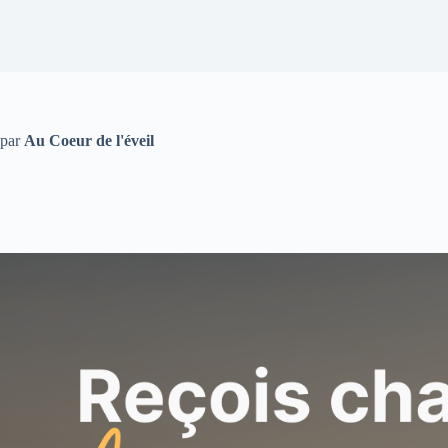
par
Au Coeur de l'éveil