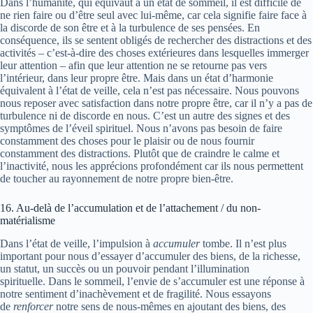
Dans l’humanité, qui équivaut à un état de sommeil, il est difficile de
ne rien faire ou d’être seul avec lui-même, car cela signifie faire face à
la discorde de son être et à la turbulence de ses pensées. En
conséquence, ils se sentent obligés de rechercher des distractions et des
activités – c’est-à-dire des choses extérieures dans lesquelles immerger
leur attention – afin que leur attention ne se retourne pas vers
l’intérieur, dans leur propre être. Mais dans un état d’harmonie
équivalent à l’état de veille, cela n’est pas nécessaire. Nous pouvons
nous reposer avec satisfaction dans notre propre être, car il n’y a pas de
turbulence ni de discorde en nous. C’est un autre des signes et des
symptômes de l’éveil spirituel. Nous n’avons pas besoin de faire
constamment des choses pour le plaisir ou de nous fournir
constamment des distractions. Plutôt que de craindre le calme et
l’inactivité, nous les apprécions profondément car ils nous permettent
de toucher au rayonnement de notre propre bien-être.
16. Au-delà de l’accumulation et de l’attachement / du non-
matérialisme
Dans l’état de veille, l’impulsion à
accumuler
tombe. Il n’est plus
important pour nous d’essayer d’accumuler des biens, de la richesse,
un statut, un succès ou un pouvoir pendant l’illumination
spirituelle. Dans le sommeil, l’envie de s’accumuler est une réponse à
notre sentiment d’inachèvement et de fragilité. Nous essayons
de
renforcer
notre sens de nous-mêmes en ajoutant des biens, des