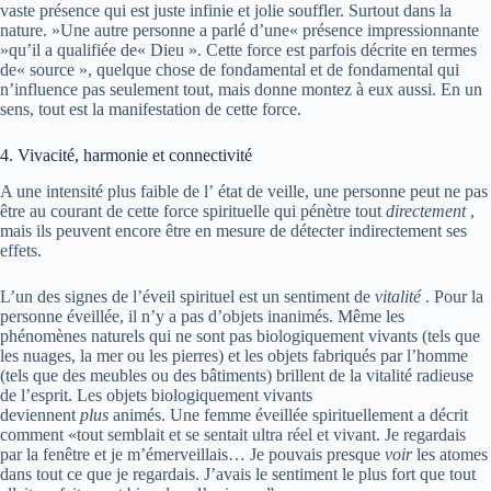
vaste présence qui est juste infinie et jolie souffler. Surtout dans la
nature. »Une autre personne a parlé d’une« présence impressionnante
»qu’il a qualifiée de« Dieu ». Cette force est parfois décrite en termes
de« source », quelque chose de fondamental et de fondamental qui
n’influence pas seulement tout, mais donne montez à eux aussi. En un
sens, tout est la manifestation de cette force.
4. Vivacité, harmonie et connectivité
A une intensité plus faible de l’ état de veille, une personne peut ne pas
être au courant de cette force spirituelle qui pénètre tout
directement
,
mais ils peuvent encore être en mesure de détecter indirectement ses
effets.
L’un des signes de l’éveil spirituel est un sentiment de
vitalité
. Pour la
personne éveillée, il n’y a pas d’objets inanimés. Même les
phénomènes naturels qui ne sont pas biologiquement vivants (tels que
les nuages, la mer ou les pierres) et les objets fabriqués par l’homme
(tels que des meubles ou des bâtiments) brillent de la vitalité radieuse
de l’esprit. Les objets biologiquement vivants
deviennent
plus
animés. Une femme éveillée spirituellement a décrit
comment «tout semblait et se sentait ultra réel et vivant. Je regardais
par la fenêtre et je m’émerveillais… Je pouvais presque
voir
les atomes
dans tout ce que je regardais. J’avais le sentiment le plus fort que tout