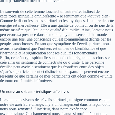
allait parfaitement bien dans l’univers. ”
Le souvenir de cette femme touche à un autre effet indirect de
cette
force spirituelle omniprésente
– le sentiment que «tout va bien».
Comme le disent les textes spirituels et les mystiques, la nature de cette
énergie est merveilleuse. Elle a une qualité de bonheur ou de joie de la
même manière que l’eau a une qualité d’humidité. Ainsi, lorsque nous
percevons sa présence dans le monde, il y a un sens de l’harmonie –
encore une fois, une conscience qui est communément décrite par les
peuples autochtones. En tant que symptôme de l’éveil spirituel, nous
avons le sentiment que l’univers est un lieu de bienfaisance et que
l’harmonie et la signification sont ses qualités fondamentales.
Enfin, cette énergie spirituelle sous-tend et imprègne toutes choses et
crée ainsi un sentiment de connectivité ou d’unité. Une personne
éveillée peut avoir le sentiment que les frontières entre des objets
séparés superficiellement et distincts ont disparu. Ils peuvent encore
ressentir ce que certains de mes participants ont décrit comme «l’unité
de tout» ou «l’unité de l’univers».
Un nouveau soi: caractéristiques affectives
Lorsque nous vivons des réveils spirituels, un signe commun est que
notre vie
intérieure
change. Il y a un changement dans la façon dont
nous nous
sentons
à
l’
intérieur, dans notre expérience
psychologique. Ce changement nous change si profondément que,