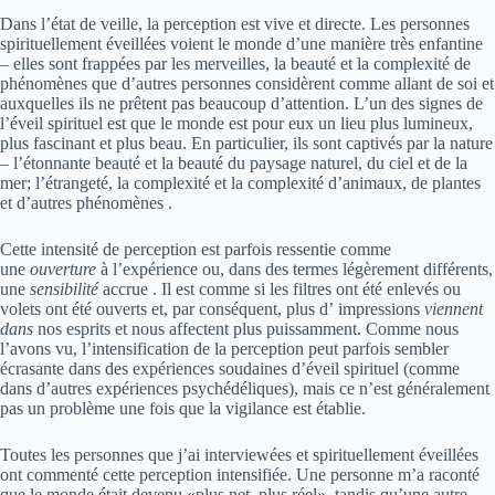
Dans l’état de veille, la perception est vive et directe. Les personnes
spirituellement éveillées voient le monde d’une manière très enfantine
– elles sont frappées par les merveilles, la beauté et la complexité de
phénomènes que d’autres personnes considèrent comme allant de soi et
auxquelles ils ne prêtent pas beaucoup d’attention. L’un des signes de
l’éveil spirituel est que le monde est pour eux un lieu plus lumineux,
plus fascinant et plus beau. En particulier, ils sont captivés par la nature
– l’étonnante beauté et la beauté du paysage naturel, du ciel et de la
mer; l’étrangeté, la complexité et la complexité d’animaux, de plantes
et d’autres phénomènes .
Cette intensité de perception est parfois ressentie comme
une
ouverture
à l’expérience ou, dans des termes légèrement différents,
une
sensibilité
accrue . Il est comme si les filtres ont été enlevés ou
volets ont été ouverts et, par conséquent, plus d’ impressions
viennent
dans
nos esprits et nous affectent plus puissamment. Comme nous
l’avons vu, l’intensification de la perception peut parfois sembler
écrasante dans des expériences soudaines d’éveil spirituel (comme
dans d’autres expériences psychédéliques), mais ce n’est généralement
pas un problème une fois que la vigilance est établie.
Toutes les personnes que j’ai interviewées et spirituellement éveillées
ont commenté cette perception intensifiée. Une personne m’a raconté
que le monde était devenu «plus net, plus réel», tandis qu’une autre