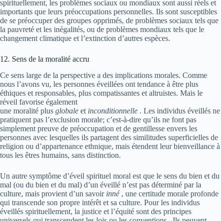
spirituellement, les problèmes sociaux ou mondiaux sont aussi réels et
importants que leurs préoccupations personnelles. Ils sont susceptibles
de se préoccuper des groupes opprimés, de problèmes sociaux tels que
la pauvreté et les inégalités, ou de problèmes mondiaux tels que le
changement climatique et l’extinction d’autres espèces.
12. Sens de la moralité accru
Ce sens large de la perspective a des implications morales. Comme
nous l’avons vu, les personnes éveillées ont tendance à être plus
éthiques et responsables, plus compatissantes et altruistes. Mais le
réveil favorise également
une moralité plus
globale
et
inconditionnelle
. Les individus éveillés ne
pratiquent pas l’exclusion morale; c’est-à-dire qu’ils ne font pas
simplement preuve de préoccupation et de gentillesse envers les
personnes avec lesquelles ils partagent des similitudes superficielles de
religion ou d’appartenance ethnique, mais étendent leur bienveillance à
tous les êtres humains, sans distinction.
Un autre symptôme d’éveil spirituel moral est que le sens du bien et du
mal (ou du bien et du mal) d’un éveillé n’est pas déterminé par la
culture, mais provient d’un savoir
inné
, une certitude morale profonde
qui transcende son propre intérêt et sa culture. Pour les individus
éveillés spirituellement, la justice et l’équité sont des principes
universels qui transcendent les lois ou les conventions . Ils peuvent