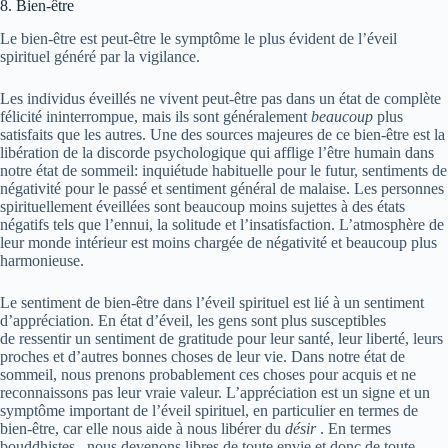
8. Bien-être
Le bien-être est peut-être le symptôme le plus évident de l’éveil
spirituel généré par la vigilance.
Les individus éveillés ne vivent peut-être pas dans un état de complète
félicité ininterrompue, mais ils sont généralement
beaucoup
plus
satisfaits que les autres. Une des sources majeures de ce bien-être est la
libération de la discorde psychologique qui afflige l’être humain dans
notre état de sommeil: inquiétude habituelle pour le futur, sentiments de
négativité pour le passé et sentiment général de malaise. Les personnes
spirituellement éveillées sont beaucoup moins sujettes à des états
négatifs tels que l’ennui, la solitude et l’insatisfaction. L’atmosphère de
leur monde intérieur est moins chargée de négativité et beaucoup plus
harmonieuse.
Le sentiment de bien-être dans l’éveil spirituel est lié à un sentiment
d’appréciation. En état d’éveil, les gens sont plus susceptibles
de ressentir un sentiment de gratitude pour leur santé, leur liberté, leurs
proches et d’autres bonnes choses de leur vie. Dans notre état de
sommeil, nous prenons probablement ces choses pour acquis et ne
reconnaissons pas leur vraie valeur. L’appréciation est un signe et un
symptôme important de l’éveil spirituel, en particulier en termes de
bien-être, car elle nous aide à nous libérer du
désir
. En termes
bouddhistes , nous devenons libres de toute envie et donc de toute