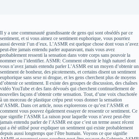
Il y a une communauté grandissante de gens qui sont obsédés par ce
sentiment, et si vous aimez ce sentiment euphorique, vous pourriez
aussi devenir l’un d’eux. L’ASMR est quelque chose dont vous n’avez
peut-être jamais entendu parler auparavant, mais vous avez
probablement ressenti la sensation dans votre corps sans pouvoir la
nommer ou l’identifier. ASMR: Comment obtenir le high naturel dont
vous n’avez jamais entendu parler L’ASMR est un moyen d’obtenir un
sentiment de bonheur, des picotements, et certains disent un sentiment
euphorique sans sexe ni drogue, et les gens cherchent plus de moyens
d’obtenir ce sentiment. Il existe des groupes de discussion, des chaînes
vidéo YouTube et des fans dévoués qui cherchent continuellement de
nouvelles façons d’obtenir cette sensation. Tout, d’une voix chuchotée
à un morceau de plastique crépu peut vous donner la sensation
d’ASMR. Dans cet article, nous explorerons ce qu’est l’ASMR et
comment vous pouvez également essayer de ressentir ce sentiment. Ce
que signifie l’ASMR La raison pour laquelle vous n’avez peut-être
jamais entendu parler de l’ASMR est que c’est un terme assez récent
qui a été utilisé pour expliquer un sentiment qui existe probablement
depuis aussi longtemps que l’être humain. Voyons ce que signifie
ASMR et pourquoi vous voudrez peut-être essayer de l’obtenir. ASMR