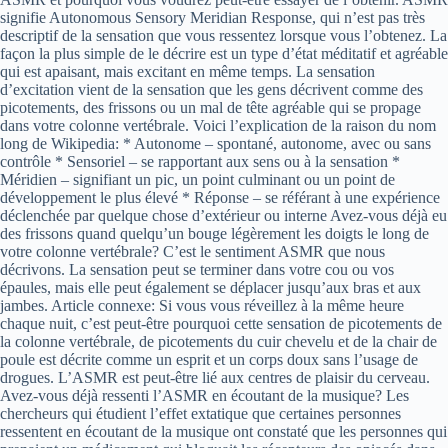
signifie Autonomous Sensory Meridian Response, qui n’est pas très
descriptif de la sensation que vous ressentez lorsque vous l’obtenez. La
façon la plus simple de le décrire est un type d’état méditatif et agréable
qui est apaisant, mais excitant en même temps. La sensation
d’excitation vient de la sensation que les gens décrivent comme des
picotements, des frissons ou un mal de tête agréable qui se propage
dans votre colonne vertébrale. Voici l’explication de la raison du nom
long de Wikipedia: * Autonome – spontané, autonome, avec ou sans
contrôle * Sensoriel – se rapportant aux sens ou à la sensation *
Méridien – signifiant un pic, un point culminant ou un point de
développement le plus élevé * Réponse – se référant à une expérience
déclenchée par quelque chose d’extérieur ou interne Avez-vous déjà eu
des frissons quand quelqu’un bouge légèrement les doigts le long de
votre colonne vertébrale? C’est le sentiment ASMR que nous
décrivons. La sensation peut se terminer dans votre cou ou vos
épaules, mais elle peut également se déplacer jusqu’aux bras et aux
jambes. Article connexe: Si vous vous réveillez à la même heure
chaque nuit, c’est peut-être pourquoi cette sensation de picotements de
la colonne vertébrale, de picotements du cuir chevelu et de la chair de
poule est décrite comme un esprit et un corps doux sans l’usage de
drogues. L’ASMR est peut-être lié aux centres de plaisir du cerveau.
Avez-vous déjà ressenti l’ASMR en écoutant de la musique? Les
chercheurs qui étudient l’effet extatique que certaines personnes
ressentent en écoutant de la musique ont constaté que les personnes qui