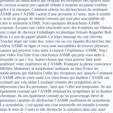
prenaient un médicament qui bloquait les récepteurs des opiacés dans
le cerveau avaient une capacité réduite à ressentir un plaisir extrême
grâce à la musique. Comment obtenir les déclencheurs du sentiment
ASMR pour l’ASMR varient d’une personne à l’autre, mais il semble
y avoir un groupe de stimuli externes qui sont plus susceptibles de
créer le sentiment ASMR. Voici quelques déclencheurs ASMR
courants: Écoutez une vidéo chuchotée avec des écouteurs sur Obtenir
une coupe de cheveux Emballages en plastique froissés Regarder Bob
Ross Le son du papier pliable Un léger massage du cuir chevelu
Toucher léger sur votre dos, votre cou ou vos épaules Recherchez des
vidéos ASMR en ligne et vous sont susceptibles de trouver plusieurs
canaux qui peuvent vous aider à essayer l’expérience ASMR. Voici
une vidéo YouTube d’un chuchoteur ASMR qui peut vous aider à
ressentir ce que c’est. Autres choses que vous pouvez faire pour
améliorer votre expérience de l’ASMR: Pratiquez la pleine conscience
Méditez Maintenez la température ambiante au frais Évitez les
médicaments qui réduisent l’effet des récepteurs aux opiacés Comment
l’ASMR affecte votre santé Les chercheurs qui étudient l’ASMR ont
constaté que cela aidait à soulager certains des symptômes de la
dépression chez les personnes , bien que l’effet soit temporaire. Ils ont
également constaté que l’ASMR réduisait les symptômes de la douleur
chronique. Ils ont également constaté qu’un pourcentage élevé de
personnes capables de déclencher l’ASMR souffraient de synesthésie.
La synesthésie, c’est quand une voie sensorielle est stimulée (comme
dans le sens de l’ouïe) et elle déclenche la sensation dans une autre