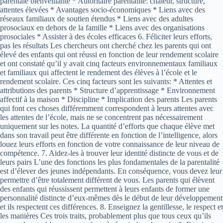
parentale bienveillante * Autoritaire parentalité: chaleur, structure,
attentes élevées * Avantages socio-économiques * Liens avec des
réseaux familiaux de soutien étendus * Liens avec des adultes
prosociaux en dehors de la famille * Liens avec des organisations
prosociales * Assister à des écoles efficaces 6. Féliciter leurs efforts,
pas les résultats Les chercheurs ont cherché chez les parents qui ont
élevé des enfants qui ont réussi en fonction de leur rendement scolaire
et ont constaté qu’il y avait cinq facteurs environnementaux familiaux
et familiaux qui affectent le rendement des élèves à l’école et le
rendement scolaire. Ces cinq facteurs sont les suivants: * Attentes et
attributions des parents * Structure d’apprentissage * Environnement
affectif à la maison * Discipline * Implication des parents Les parents
qui font ces choses différemment correspondent à leurs attentes avec
les attentes de l’école, mais ne se concentrent pas nécessairement
uniquement sur les notes. La quantité d’efforts que chaque élève met
dans son travail peut être différente en fonction de l’intelligence, alors
louez leurs efforts en fonction de votre connaissance de leur niveau de
compétence. 7. Aidez-les à trouver leur identité distincte de vous et de
leurs pairs L’une des fonctions les plus fondamentales de la parentalité
est d’élever des jeunes indépendants. En conséquence, vous devez leur
permettre d’être totalement différent de vous. Les parents qui élèvent
des enfants qui réussissent permettent à leurs enfants de former une
personnalité distincte d’eux-mêmes dès le début de leur développement
et ils respectent ces différences. 8. Enseignez la gentillesse, le respect et
les manières Ces trois traits, probablement plus que tous ceux qu’ils