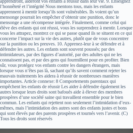
apprendront, aideront vos enfants à réussir dans leur vie. 9. Enseignez
l’honnêteté et l’intégrité Nous mentons tous, mais les enfants
apprennent à mentir lorsqu’ils sont vulnérables. Ils voient qu’un
mensonge pourrait les empêcher d’obtenir une punition, donc le
mensonge a une récompense intégrée. Finalement, comme celui qui
élève des enfants qui ont réussi, vous les surprendrez à mentir. Lorsque
vous les attrapez, montrez ce qui se passe quand ils se situent en ce qui
concerne l’impact sur la vie des autres, plutôt que de vous concentrer
sur la punition ou les preuves. 10. Apprenez-leur à se défendre et à
défendre les autres. Les enfants sont souvent poussés; par des
intimidateurs, par des figures d’autorité, par des adultes qui ne les
connaissent pas, et par des gens qui fourmillent pour en profiter. Bien
sûr, vous protégez vos enfants contre les dangers étrangers, mais
lorsque vous n’êtes pas là, sachant qu’ils savent comment rejeter les
mauvais traitements les aidera à réussir de nombreuses manières
importantes. Article connexe: 8 Comportements parentaux qui
empêchent les enfants de réussir Les aider à défendre également les
autres lorsque leurs droits sont bafoués aide à élever des membres
prospères d’une société saine qui travaillent ensemble pour le bien
commun. Les enfants qui rejettent non seulement l’intimidation d’eux-
mêmes, mais l’intimidation des autres sont des enfants justes et bons
qui sont élevés par des parents prospères et tournés vers l’avenir. (C)
Tous les droits sont réservés