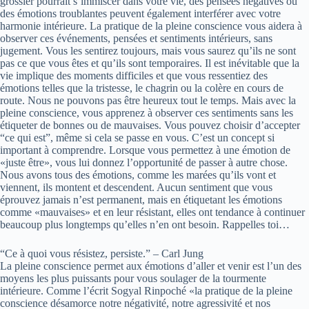
grossier pourrait s’immiscer dans votre vie, des pensées négatives ou
des émotions troublantes peuvent également interférer avec votre
harmonie intérieure. La pratique de la pleine conscience vous aidera à
observer ces événements, pensées et sentiments intérieurs, sans
jugement. Vous les sentirez toujours, mais vous saurez qu’ils ne sont
pas ce que vous êtes et qu’ils sont temporaires. Il est inévitable que la
vie implique des moments difficiles et que vous ressentiez des
émotions telles que la tristesse, le chagrin ou la colère en cours de
route. Nous ne pouvons pas être heureux tout le temps. Mais avec la
pleine conscience, vous apprenez à observer ces sentiments sans les
étiqueter de bonnes ou de mauvaises. Vous pouvez choisir d’accepter
“ce qui est”, même si cela se passe en vous. C’est un concept si
important à comprendre. Lorsque vous permettez à une émotion de
«juste être», vous lui donnez l’opportunité de passer à autre chose.
Nous avons tous des émotions, comme les marées qu’ils vont et
viennent, ils montent et descendent. Aucun sentiment que vous
éprouvez jamais n’est permanent, mais en étiquetant les émotions
comme «mauvaises» et en leur résistant, elles ont tendance à continuer
beaucoup plus longtemps qu’elles n’en ont besoin. Rappelles toi…
“Ce à quoi vous résistez, persiste.” – Carl Jung
La pleine conscience permet aux émotions d’aller et venir est l’un des
moyens les plus puissants pour vous soulager de la tourmente
intérieure. Comme l’écrit Sogyal Rinpoché «la pratique de la pleine
conscience désamorce notre négativité, notre agressivité et nos