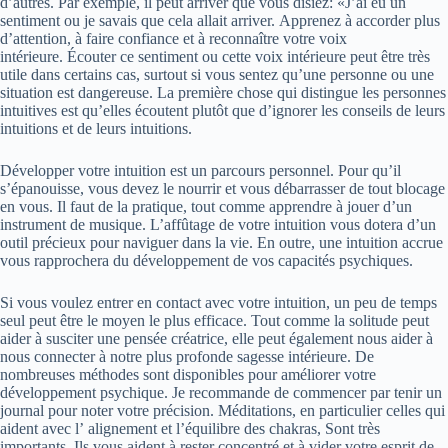
d’autres. Par exemple, il peut arriver que vous disiez: «J’ai eu un
sentiment ou je savais que cela allait arriver. Apprenez à accorder plus
d’attention, à faire confiance et à reconnaître votre voix
intérieure. Écouter ce sentiment ou cette voix intérieure peut être très
utile dans certains cas, surtout si vous sentez qu’une personne ou une
situation est dangereuse. La première chose qui distingue les personnes
intuitives est qu’elles écoutent plutôt que d’ignorer les conseils de leurs
intuitions et de leurs intuitions.
Développer votre intuition est un parcours personnel. Pour qu’il
s’épanouisse, vous devez le nourrir et vous débarrasser de tout blocage
en vous. Il faut de la pratique, tout comme apprendre à jouer d’un
instrument de musique. L’affûtage de votre intuition vous dotera d’un
outil précieux pour naviguer dans la vie. En outre, une intuition accrue
vous rapprochera du développement de vos capacités psychiques.
Si vous voulez entrer en contact avec votre intuition, un peu de temps
seul peut être le moyen le plus efficace. Tout comme la solitude peut
aider à susciter une pensée créatrice, elle peut également nous aider à
nous connecter à notre plus profonde sagesse intérieure. De
nombreuses méthodes sont disponibles pour améliorer votre
développement psychique. Je recommande de commencer par tenir un
journal pour noter votre précision. Méditations, en particulier celles qui
aident avec l’ alignement et l’équilibre des chakras, Sont très
importants. Ils vous aident à rester concentré et à vider votre esprit de