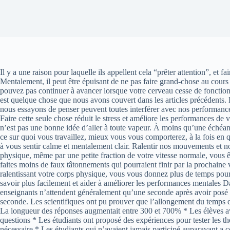
Il y a une raison pour laquelle ils appellent cela “prêter attention”, et f
Mentalement, il peut être épuisant de ne pas faire grand-chose au cour
pouvez pas continuer à avancer lorsque votre cerveau cesse de fonctionn
est quelque chose que nous avons couvert dans les articles précédents. L
nous essayons de penser peuvent toutes interférer avec nos performance
Faire cette seule chose réduit le stress et améliore les performances de 
n’est pas une bonne idée d’aller à toute vapeur. À moins qu’une échéance
ce sur quoi vous travaillez, mieux vous vous comporterez, à la fois en q
à vous sentir calme et mentalement clair. Ralentir nos mouvements et no
physique, même par une petite fraction de votre vitesse normale, vous 
faites moins de faux tâtonnements qui pourraient finir par la prochaine
ralentissant votre corps physique, vous vous donnez plus de temps pour t
savoir plus facilement et aider à améliorer les performances mentales Da
enseignants n’attendent généralement qu’une seconde après avoir posé u
seconde. Les scientifiques ont pu prouver que l’allongement du temps d’
La longueur des réponses augmentait entre 300 et 700% * Les élèves avai
questions * Les étudiants ont proposé des expériences pour tester les thé
nécessaire * Les étudiants qui n’avaient jamais participé auparavant a co