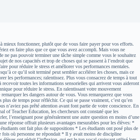
au à mieux fonctionner, plutôt que de vous faire payer pour vos efforts.
périez en faire plus que ce que vous avez accompli. Mais vous ne
s de ne pas pouvoir terminer une tâche simple comme vous le souhaitez
jet de nos capacités et trop de choses qui se passent à l’endroit que
ire pour réduire le stress et améliorer vos performances mentales.
usqu’à ce qu’il soit terminé peut sembler accélérer les choses, mais ce
iorer les performances; ralentissez. Plus vous consacrez de temps à tout
 recevoir toutes les informations sensorielles qui arrivent vous aideront
hnique pour réduire le stress. En ralentissant votre mouvement
 de remarquer les dangers autour de vous. Vous remarquerez que vous
 plus de temps pour réfléchir. Ce qui se passe vraiment, c’est qu’en
us n’aviez pas prêté attention avant font partie de votre conscience. En
nal of Teacher Education, les chercheurs ont constaté que les
rler, l’enseignant pose généralement une autre question en moins d’une
’une réponse offrait plusieurs avantages mesurables pour les élèves: *
tudiants ont fait plus de suppositions * Les étudiants ont posé plus de
e fois où personne ne répondait * Il y avait moins de discipline
èves ont réduit l’inflexion, qui est le ton vocal croissant utilisé lors