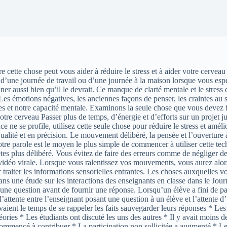
aire cette chose peut vous aider à réduire le stress et à aider votre cerve
s d’une journée de travail ou d’une journée à la maison lorsque vous es
er aussi bien qu’il le devrait. Ce manque de clarté mentale et le stres
es émotions négatives, les anciennes façons de penser, les craintes au su
s et notre capacité mentale. Examinons la seule chose que vous devez fa
votre cerveau Passer plus de temps, d’énergie et d’efforts sur un projet j
 ne se profile, utilisez cette seule chose pour réduire le stress et amél
ualité et en précision. Le mouvement délibéré, la pensée et l’ouverture à
tre parole est le moyen le plus simple de commencer à utiliser cette tec
êtes plus délibéré. Vous évitez de faire des erreurs comme de négliger
 vidéo virale. Lorsque vous ralentissez vos mouvements, vous aurez alors
raiter les informations sensorielles entrantes. Les choses auxquelles vo
ns une étude sur les interactions des enseignants en classe dans le Jour
ne question avant de fournir une réponse. Lorsqu’un élève a fini de pa
attente entre l’enseignant posant une question à un élève et l’attente d
ent le temps de se rappeler les faits sauvegarder leurs réponses * Les é
ories * Les étudiants ont discuté les uns des autres * Il y avait moins d
mmencé à contribuer * La participation non sollicitée a augmenté * Les él