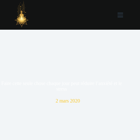
Passer
au
contenu
Faire cette seule chose chaque jour peut réduire l’anxiété et le
stress
2 mars 2020