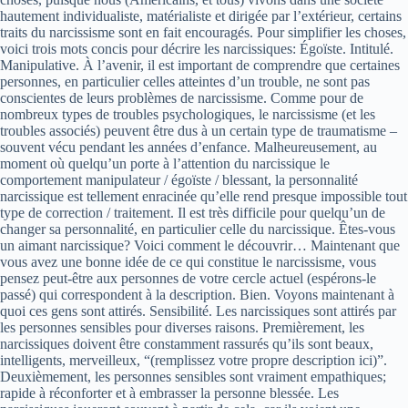
hautement individualiste, matérialiste et dirigée par l’extérieur, certains
traits du narcissisme sont en fait encouragés. Pour simplifier les choses,
voici trois mots concis pour décrire les narcissiques: Égoïste. Intitulé.
Manipulative. À l’avenir, il est important de comprendre que certaines
personnes, en particulier celles atteintes d’un trouble, ne sont pas
conscientes de leurs problèmes de narcissisme. Comme pour de
nombreux types de troubles psychologiques, le narcissisme (et les
troubles associés) peuvent être dus à un certain type de traumatisme –
souvent vécu pendant les années d’enfance. Malheureusement, au
moment où quelqu’un porte à l’attention du narcissique le
comportement manipulateur / égoïste / blessant, la personnalité
narcissique est tellement enracinée qu’elle rend presque impossible tout
type de correction / traitement. Il est très difficile pour quelqu’un de
changer sa personnalité, en particulier celle du narcissique. Êtes-vous
un aimant narcissique? Voici comment le découvrir… Maintenant que
vous avez une bonne idée de ce qui constitue le narcissisme, vous
pensez peut-être aux personnes de votre cercle actuel (espérons-le
passé) qui correspondent à la description. Bien. Voyons maintenant à
quoi ces gens sont attirés. Sensibilité. Les narcissiques sont attirés par
les personnes sensibles pour diverses raisons. Premièrement, les
narcissiques doivent être constamment rassurés qu’ils sont beaux,
intelligents, merveilleux, “(remplissez votre propre description ici)”.
Deuxièmement, les personnes sensibles sont vraiment empathiques;
rapide à réconforter et à embrasser la personne blessée. Les