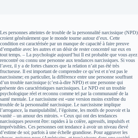
Les personnes atteintes de trouble de la personnalité narcissique (NPD)
croient généralement que le monde tourne autour d’eux. Cette
condition est caractérisée par un manque de capacité à faire preuve
d’empathie avec les autres et un désir de rester concentré sur eux en
tout temps. – La psychologie aujourd’hui Il est probable que vous ayez
rencontré ou connu une personne aux tendances narcissiques. Si vous
l’avez, il y a de fortes chances que la relation n’ait pas été très
fructueuse. Il est important de comprendre ce qu’est et n’est pas le
narcissisme; en particulier, la différence entre une personne souffrant
d’un trouble narcissique (c’est-à-dire NPD) et une personne qui
présente des caractéristiques narcissiques. Le NPD est un trouble
psychologique réel et reconnu comme tel par la communauté de la
santé mentale. Le narcissisme est «une version moins extrême du
trouble de la personnalité narcissique. Le narcissisme implique
l’arrogance, la manipulabilité, l’égoïsme, les motifs de pouvoir et la
vanité – un amour des miroirs. » Ceux qui ont des tendances
narcissiques peuvent être: rapides à la colère, agressifs, impulsifs et
imprévisibles. Ces personnes ont tendance à avoir un niveau élevé
d’estime de soi; parfois à une échelle grandiose. Pour aggraver les
choses, puisque nous (Américains, et tous) vivons dans une société