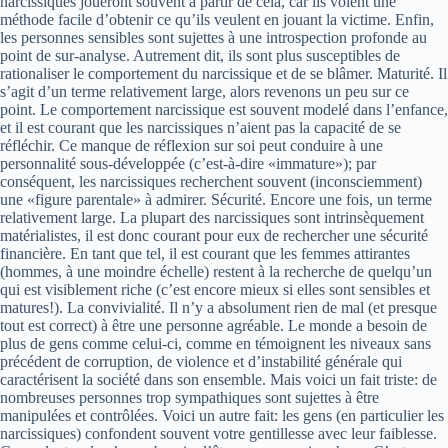
narcissiques joueront souvent à partir de cela, car ils voient une
méthode facile d’obtenir ce qu’ils veulent en jouant la victime. Enfin,
les personnes sensibles sont sujettes à une introspection profonde au
point de sur-analyse. Autrement dit, ils sont plus susceptibles de
rationaliser le comportement du narcissique et de se blâmer. Maturité. Il
s’agit d’un terme relativement large, alors revenons un peu sur ce
point. Le comportement narcissique est souvent modelé dans l’enfance,
et il est courant que les narcissiques n’aient pas la capacité de se
réfléchir. Ce manque de réflexion sur soi peut conduire à une
personnalité sous-développée (c’est-à-dire «immature»); par
conséquent, les narcissiques recherchent souvent (inconsciemment)
une «figure parentale» à admirer. Sécurité. Encore une fois, un terme
relativement large. La plupart des narcissiques sont intrinsèquement
matérialistes, il est donc courant pour eux de rechercher une sécurité
financière. En tant que tel, il est courant que les femmes attirantes
(hommes, à une moindre échelle) restent à la recherche de quelqu’un
qui est visiblement riche (c’est encore mieux si elles sont sensibles et
matures!). La convivialité. Il n’y a absolument rien de mal (et presque
tout est correct) à être une personne agréable. Le monde a besoin de
plus de gens comme celui-ci, comme en témoignent les niveaux sans
précédent de corruption, de violence et d’instabilité générale qui
caractérisent la société dans son ensemble. Mais voici un fait triste: de
nombreuses personnes trop sympathiques sont sujettes à être
manipulées et contrôlées. Voici un autre fait: les gens (en particulier les
narcissiques) confondent souvent votre gentillesse avec leur faiblesse.