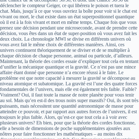
déclencher le compteur Geiger, ce qui libérera le poison et tuera le
chat. Mais, jusqu’à ce que vous ouvriez la boîte pour voir si le chat est
vivant ou mort, le chat existe dans un état superpositionnel quantique
où il est à la fois vivant et mort en même temps. Chaque fois que vous
prenez une décision pendant une microseconde, avant de prendre cette
décision, vous êtes dans un état de super-position où vous avez fait les
deux choix. La chronologie MWI se divise en différents univers où
vous avez fait le même choix de différentes manières. Ainsi, ces
univers continuent théoriquement de se diviser et de se multiplier à
chaque décision de chaque personne, animal ou particule, d’ailleurs.
Maintenant, la théorie des cordes essaie d’expliquer tout cela en tentant
d’unifier la mécanique quantique et la gravité. Ce n’est pas une mince
affaire étant donné que personne n’a encore réussi à le faire. Le
problème est que notre capacité à mesurer la gravité se décompose au
niveau atomique et subatomique. La gravité est l’une des quatre forces
fondamentales de l’univers, mais elle est également très faible. Faible?
Vraiment? Oui, il faut toute la masse de notre planète pour vous tenir
au sol. Mais qu’en est-il des trous noirs super massifs? Oui, ils sont très
puissants, mais nécessitent une quantité astronomique de masse pour
atteindre ce pouvoir, et par rapport aux autres forces de l’univers, il est
toujours le plus faible. Alors, qu’est-ce que tout cela a à voir avec
plusieurs univers? Eh bien, pour que la théorie des cordes fonctionne,
elle a besoin de dimensions de poche supplémentaires ajoutées aux
nôtres pour faire fonctionner les mathématiques – au moins dix