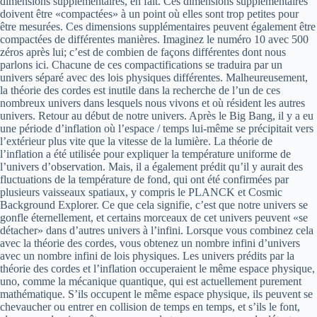
dimensions supplémentaires, en fait. Ces dimensions supplémentaires
doivent être «compactées» à un point où elles sont trop petites pour
être mesurées. Ces dimensions supplémentaires peuvent également être
compactées de différentes manières. Imaginez le numéro 10 avec 500
zéros après lui; c’est de combien de façons différentes dont nous
parlons ici. Chacune de ces compactifications se traduira par un
univers séparé avec des lois physiques différentes. Malheureusement,
la théorie des cordes est inutile dans la recherche de l’un de ces
nombreux univers dans lesquels nous vivons et où résident les autres
univers. Retour au début de notre univers. Après le Big Bang, il y a eu
une période d’inflation où l’espace / temps lui-même se précipitait vers
l’extérieur plus vite que la vitesse de la lumière. La théorie de
l’inflation a été utilisée pour expliquer la température uniforme de
l’univers d’observation. Mais, il a également prédit qu’il y aurait des
fluctuations de la température de fond, qui ont été confirmées par
plusieurs vaisseaux spatiaux, y compris le PLANCK et Cosmic
Background Explorer. Ce que cela signifie, c’est que notre univers se
gonfle éternellement, et certains morceaux de cet univers peuvent «se
détacher» dans d’autres univers à l’infini. Lorsque vous combinez cela
avec la théorie des cordes, vous obtenez un nombre infini d’univers
avec un nombre infini de lois physiques. Les univers prédits par la
théorie des cordes et l’inflation occuperaient le même espace physique,
uno, comme la mécanique quantique, qui est actuellement purement
mathématique. S’ils occupent le même espace physique, ils peuvent se
chevaucher ou entrer en collision de temps en temps, et s’ils le font,