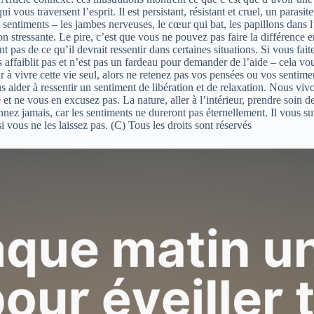
ous traversent l’esprit. Il est persistant, résistant et cruel, un parasit
 sentiments – les jambes nerveuses, le cœur qui bat, les papillons dans l
n stressante. Le pire, c’est que vous ne pouvez pas faire la différence 
 pas de ce qu’il devrait ressentir dans certaines situations. Si vous fai
 affaiblit pas et n’est pas un fardeau pour demander de l’aide – cela v
à vivre cette vie seul, alors ne retenez pas vos pensées ou vos sentimen
ous aider à ressentir un sentiment de libération et de relaxation. Nous v
et ne vous en excusez pas. La nature, aller à l’intérieur, prendre soin de
nez jamais, car les sentiments ne dureront pas éternellement. Il vous suf
 vous ne les laissez pas. (C) Tous les droits sont réservés