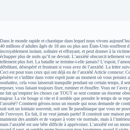
Dans le monde rapide et chaotique dans lequel nous vivons aujourd’hui,
40 millions d’adultes âgés de 18 ans ou plus aux États-Unis souffrent d’
incroyablement isolant, solitaire et effrayant, et peut donner à la vi
échapper plus de nuits qu’il ne devrait. L’anxiété obscurcit tellement votr
tellement plus fort. La bataille se termine-t-elle jamais? L’espoir, l’
débilitant, désespéré et frustrant si vous avez de l’anxiété. La lettre su
Ceci est pour tous ceux qui ont déjà eu de l’anxiété Article connexe: Cec
pénètre et s’infiltre dans votre esprit juste au moment où vous pensiez
souhaitez, cela vous laisserait tranquille pendant un certain temps, il s
reposer, vous faisant toujours fixer, ruminer et étouffer. Vous ne l’av
ne fait qu’empirer les choses car TOUT se sent comme un énorme obstacl
majeur. La vie bouge si vite et il semble que prendre le temps de se repos
l’anxiété? Comment gérons-nous un monde qui nous demande de continuer
soit soit un lointain souvenir, soit une île paradisiaque que vous ne p
de l’envoyer. En fait, il ne veut jamais partir! Il construit une maison 
maintenir des amitiés et de vaquer à votre vie normale, mais à l’intérie
mais l’anxiété est une bête difficile à apprivoiser. L’anxiété est un mons
quand il veut, et semble rester beaucoup trop longtemps quand il visite