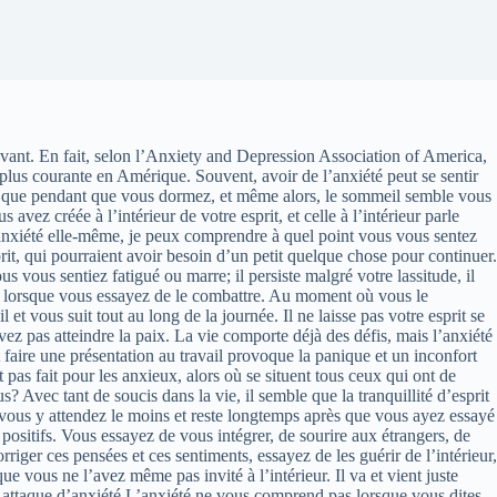
vant. En fait, selon l’Anxiety and Depression Association of America,
 plus courante en Amérique. Souvent, avoir de l’anxiété peut se sentir
ose que pendant que vous dormez, et même alors, le sommeil semble vous
avez créée à l’intérieur de votre esprit, et celle à l’intérieur parle
 d’anxiété elle-même, je peux comprendre à quel point vous vous sentez
prit, qui pourraient avoir besoin d’un petit quelque chose pour continuer.
 vous sentiez fatigué ou marre; il persiste malgré votre lassitude, il
que lorsque vous essayez de le combattre. Au moment où vous le
et vous suit tout au long de la journée. Il ne laisse pas votre esprit se
z pas atteindre la paix. La vie comporte déjà des défis, mais l’anxiété
aire une présentation au travail provoque la panique et un inconfort
 pas fait pour les anxieux, alors où se situent tous ceux qui ont de
ec tant de soucis dans la vie, il semble que la tranquillité d’esprit
 vous y attendez le moins et reste longtemps après que vous ayez essayé
 positifs. Vous essayez de vous intégrer, de sourire aux étrangers, de
iger ces pensées et ces sentiments, essayez de les guérir de l’intérieur,
ue vous ne l’avez même pas invité à l’intérieur. Il va et vient juste
ne attaque d’anxiété L’anxiété ne vous comprend pas lorsque vous dites