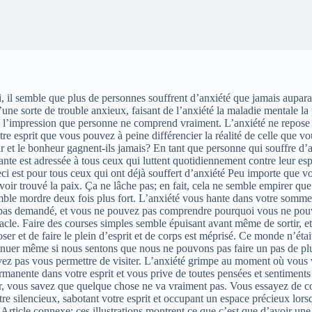
 il semble que plus de personnes souffrent d’anxiété que jamais aupara
une sorte de trouble anxieux, faisant de l’anxiété la maladie mentale la
ctime l’impression que personne ne comprend vraiment. L’anxiété ne rep
e esprit que vous pouvez à peine différencier la réalité de celle que vous 
amour et le bonheur gagnent-ils jamais? En tant que personne qui souffre
ivante est adressée à tous ceux qui luttent quotidiennement contre leur es
i est pour tous ceux qui ont déjà souffert d’anxiété Peu importe que vous
 avoir trouvé la paix. Ça ne lâche pas; en fait, cela ne semble empirer 
emble mordre deux fois plus fort. L’anxiété vous hante dans votre sommeil 
ez pas demandé, et vous ne pouvez pas comprendre pourquoi vous ne pouve
e. Faire des courses simples semble épuisant avant même de sortir, et f
er et de faire le plein d’esprit et de corps est méprisé. Ce monde n’était
 même si nous sentons que nous ne pouvons pas faire un pas de plus? Av
ouvez pas vous permettre de visiter. L’anxiété grimpe au moment où vous
permanente dans votre esprit et vous prive de toutes pensées et sentiments
ur, vous savez que quelque chose ne va vraiment pas. Vous essayez de corr
tre silencieux, sabotant votre esprit et occupant un espace précieux lorsq
. Article connexe: ces illustrations montrent ce que c’est que d’avoir u