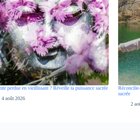
ntir perdue en vieillissant ? Réveille ta puissance sacrée
Réconcilie-
sacrée
4 août 2026
2 ao