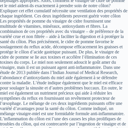
dépistages appropriés. Alors, comment le vinaigre de cidre de pomme
et le miel aident-ils exactement à prendre soin de notre côlon?
Expliquer cet effet cumulatif nécessite une ventilation des propriétés de
chaque ingrédient. Ces deux ingrédients peuvent guérir votre côlon
Les propriétés de pomme du vinaigre de cidre fournissent une
multitude de vitamines, minéraux, antioxydants et fibres. La
combinaison de ces propriétés avec du vinaigre – de préférence de la
variété crue et non filtrée – aide à faciliter la digestion et à protéger la
santé du côlon. Plus précisément, le cidre de pomme favorise le
soulagement du reflux acide, décompose efficacement les graisses et
protège le côlon d’acide gastrique puissant. De plus, le vinaigre de
cidre de pomme se lie aux toxines et accélère l’élimination de ces
toxines du corps. Le miel non seulement adoucit le goût amer du
vinaigre, mais il est un puissant agent anti-inflammatoire. Dans une
étude de 2013 publiée dans l’Indian Journal of Medical Research,
l’abondance d’antioxydants du miel aide également à se défendre
contre la maladie. L’étude indique également que le miel est efficace
pour soulager la sinusite et d’autres problèmes buccaux. En outre, le
miel est également un nutriment précieux qui aide à réduire les
symptômes du reflux en fournissant un revêtement protecteur de
l’œsophage. Le mélange de ces deux ingrédients puissants offre une
variété d’avantages pour la santé du côlon. Comme indiqué, un
mélange vinaigre-miel est une formidable formule anti-inflammatoire.
L’inflammation du côlon est l’une des causes les plus prolifiques de
troubles du côlon, qui est contrecarrée par l’ingestion de vinaigre et de