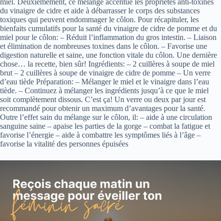
miel. Deuxièmement, ce mélange accentue les propriétés anti-toxines
du vinaigre de cidre et aide à débarrasser le corps des substances
toxiques qui peuvent endommager le côlon. Pour récapituler, les
bienfaits cumulatifs pour la santé du vinaigre de cidre de pomme et du
miel pour le côlon: – Réduit l’inflammation du gros intestin. – Liaison
et élimination de nombreuses toxines dans le côlon. – Favorise une
digestion naturelle et saine, une fonction vitale du côlon. Une dernière
chose… la recette, bien sûr! Ingrédients: – 2 cuillères à soupe de miel
brut – 2 cuillères à soupe de vinaigre de cidre de pomme – Un verre
d’eau tiède Préparation: – Mélanger le miel et le vinaigre dans l’eau
tiède. – Continuez à mélanger les ingrédients jusqu’à ce que le miel
soit complètement dissous. C’est ça! Un verre ou deux par jour est
recommandé pour obtenir un maximum d’avantages pour la santé.
Outre l’effet sain du mélange sur le côlon, il: – aide à une circulation
sanguine saine – apaise les parties de la gorge – combat la fatigue et
favorise l’énergie – aide à combattre les symptômes liés à l’âge –
favorise la vitalité des personnes épuisées