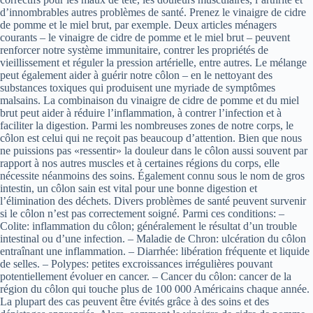
d’innombrables autres problèmes de santé. Prenez le vinaigre de cidre
de pomme et le miel brut, par exemple. Deux articles ménagers
courants – le vinaigre de cidre de pomme et le miel brut – peuvent
renforcer notre système immunitaire, contrer les propriétés de
vieillissement et réguler la pression artérielle, entre autres. Le mélange
peut également aider à guérir notre côlon – en le nettoyant des
substances toxiques qui produisent une myriade de symptômes
malsains. La combinaison du vinaigre de cidre de pomme et du miel
brut peut aider à réduire l’inflammation, à contrer l’infection et à
faciliter la digestion. Parmi les nombreuses zones de notre corps, le
côlon est celui qui ne reçoit pas beaucoup d’attention. Bien que nous
ne puissions pas «ressentir» la douleur dans le côlon aussi souvent par
rapport à nos autres muscles et à certaines régions du corps, elle
nécessite néanmoins des soins. Également connu sous le nom de gros
intestin, un côlon sain est vital pour une bonne digestion et
l’élimination des déchets. Divers problèmes de santé peuvent survenir
si le côlon n’est pas correctement soigné. Parmi ces conditions: –
Colite: inflammation du côlon; généralement le résultat d’un trouble
intestinal ou d’une infection. – Maladie de Chron: ulcération du côlon
entraînant une inflammation. – Diarrhée: libération fréquente et liquide
de selles. – Polypes: petites excroissances irrégulières pouvant
potentiellement évoluer en cancer. – Cancer du côlon: cancer de la
région du côlon qui touche plus de 100 000 Américains chaque année.
La plupart des cas peuvent être évités grâce à des soins et des