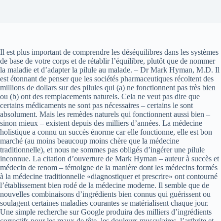
Il est plus important de comprendre les déséquilibres dans les systèmes
de base de votre corps et de rétablir l’équilibre, plutôt que de nommer
la maladie et d’adapter la pilule au malade. – Dr Mark Hyman, M.D. Il
est étonnant de penser que les sociétés pharmaceutiques récoltent des
millions de dollars sur des pilules qui (a) ne fonctionnent pas très bien
ou (b) ont des remplacements naturels. Cela ne veut pas dire que
certains médicaments ne sont pas nécessaires – certains le sont
absolument. Mais les remèdes naturels qui fonctionnent aussi bien –
sinon mieux – existent depuis des milliers d’années. La médecine
holistique a connu un succès énorme car elle fonctionne, elle est bon
marché (au moins beaucoup moins chère que la médecine
traditionnelle), et nous ne sommes pas obligés d’ingérer une pilule
inconnue. La citation d’ouverture de Mark Hyman – auteur à succès et
médecin de renom – témoigne de la manière dont les médecins formés
à la médecine traditionnelle «diagnostiquer et prescrire» ont contourné
l’établissement bien rodé de la médecine moderne. Il semble que de
nouvelles combinaisons d’ingrédients bien connus qui guérissent ou
soulagent certaines maladies courantes se matérialisent chaque jour.
Une simple recherche sur Google produira des milliers d’ingrédients
correctifs pour les maux de tête, les douleurs musculaires, l’arthrite et