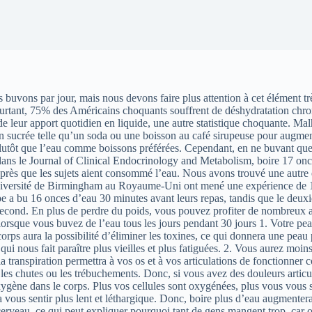
us buvons par jour, mais nous devons faire plus attention à cet élémen
urtant, 75% des Américains choquants souffrent de déshydratation chro
 leur apport quotidien en liquide, une autre statistique choquante. M
on sucrée telle qu’un soda ou une boisson au café sirupeuse pour augment
t plutôt que l’eau comme boissons préférées. Cependant, en ne buvant qu
ans le Journal of Clinical Endocrinology and Metabolism, boire 17 on
ès que les sujets aient consommé l’eau. Nous avons trouvé une autre ét
’Université de Birmingham au Royaume-Uni ont mené une expérience de 12 
e a bu 16 onces d’eau 30 minutes avant leurs repas, tandis que le deuxi
e second. En plus de perdre du poids, vous pouvez profiter de nombreux a
 lorsque vous buvez de l’eau tous les jours pendant 30 jours 1. Votre pe
orps aura la possibilité d’éliminer les toxines, ce qui donnera une peau
ui nous fait paraître plus vieilles et plus fatiguées. 2. Vous aurez moins
ranspiration permettra à vos os et à vos articulations de fonctionner cor
 les chutes ou les trébuchements. Donc, si vous avez des douleurs articu
xygène dans le corps. Plus vos cellules sont oxygénées, plus vous vous 
 vous sentir plus lent et léthargique. Donc, boire plus d’eau augmenter
erveau, ce qui peut expliquer pourquoi tant de gens mangent trop, car on