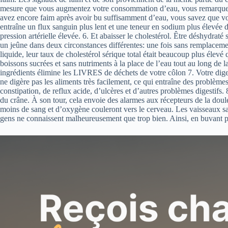
mesure que vous augmentez votre consommation d’eau, vous remarquerez 
avez encore faim après avoir bu suffisamment d’eau, vous savez que vou
entraîne un flux sanguin plus lent et une teneur en sodium plus élevée 
pression artérielle élevée. 6. Et abaisser le cholestérol. Être déshydrat
un jeûne dans deux circonstances différentes: une fois sans remplacemen
liquide, leur taux de cholestérol sérique total était beaucoup plus élev
boissons sucrées et sans nutriments à la place de l’eau tout au long de
ingrédients élimine les LIVRES de déchets de votre côlon 7. Votre diges
ne digère pas les aliments très facilement, ce qui entraîne des problèm
constipation, de reflux acide, d’ulcères et d’autres problèmes digestifs. 8
du crâne. À son tour, cela envoie des alarmes aux récepteurs de la dou
moins de sang et d’oxygène couleront vers le cerveau. Les vaisseaux sa
gens ne connaissent malheureusement que trop bien. Ainsi, en buvant p