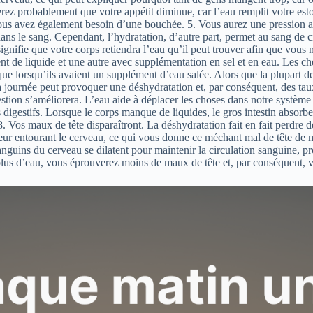
probablement que votre appétit diminue, car l’eau remplit votre estom
s avez également besoin d’une bouchée. 5. Vous aurez une pression arté
dans le sang. Cependant, l’hydratation, d’autre part, permet au sang de 
é signifie que votre corps retiendra l’eau qu’il peut trouver afin que vou
t de liquide et une autre avec supplémentation en sel et en eau. Les che
é que lorsqu’ils avaient un supplément d’eau salée. Alors que la plupart 
 la journée peut provoquer une déshydratation et, par conséquent, des ta
tion s’améliorera. L’eau aide à déplacer les choses dans notre système d
es digestifs. Lorsque le corps manque de liquides, le gros intestin abso
. Vos maux de tête disparaîtront. La déshydratation fait en fait perdre de 
leur entourant le cerveau, ce qui vous donne ce méchant mal de tête de 
nguins du cerveau se dilatent pour maintenir la circulation sanguine, 
lus d’eau, vous éprouverez moins de maux de tête et, par conséquent, v