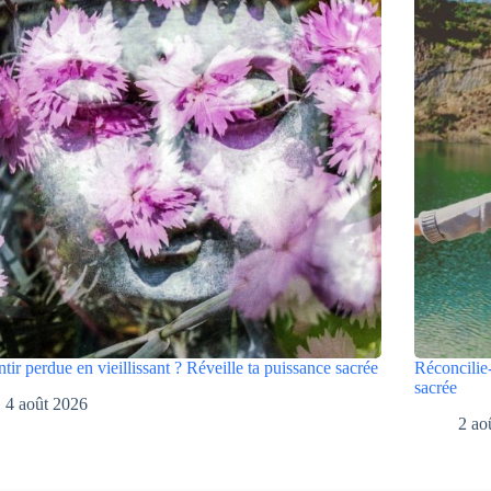
ntir perdue en vieillissant ? Réveille ta puissance sacrée
Réconcilie-
sacrée
4 août 2026
2 ao