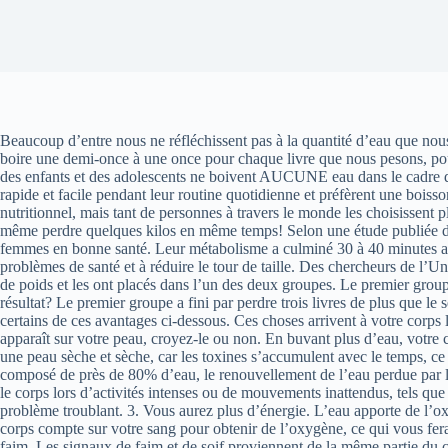
Beaucoup d’entre nous ne réfléchissent pas à la quantité d’eau que no
boire une demi-once à une once pour chaque livre que nous pesons, po
des enfants et des adolescents ne boivent AUCUNE eau dans le cadre de
rapide et facile pendant leur routine quotidienne et préfèrent une boiss
nutritionnel, mais tant de personnes à travers le monde les choisissen
même perdre quelques kilos en même temps! Selon une étude publiée d
femmes en bonne santé. Leur métabolisme a culminé 30 à 40 minutes apr
problèmes de santé et à réduire le tour de taille. Des chercheurs de l
de poids et les ont placés dans l’un des deux groupes. Le premier group
résultat? Le premier groupe a fini par perdre trois livres de plus que l
certains de ces avantages ci-dessous. Ces choses arrivent à votre corps
apparaît sur votre peau, croyez-le ou non. En buvant plus d’eau, votre c
une peau sèche et sèche, car les toxines s’accumulent avec le temps, ce q
composé de près de 80% d’eau, le renouvellement de l’eau perdue par la t
le corps lors d’activités intenses ou de mouvements inattendus, tels que
problème troublant. 3. Vous aurez plus d’énergie. L’eau apporte de l’o
corps compte sur votre sang pour obtenir de l’oxygène, ce qui vous fera
faim. Les signaux de faim et de soif proviennent de la même partie du c