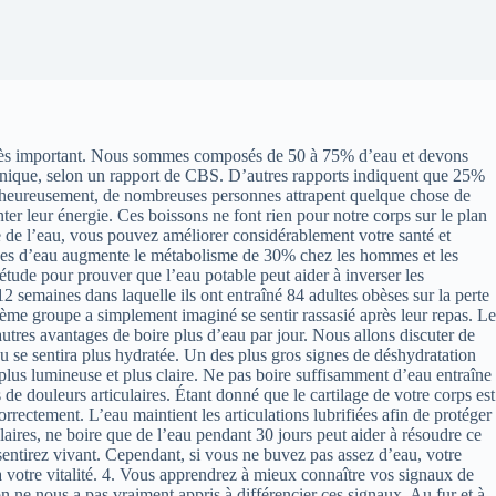
t très important. Nous sommes composés de 50 à 75% d’eau et devons
nique, selon un rapport de CBS. D’autres rapports indiquent que 25%
alheureusement, de nombreuses personnes attrapent quelque chose de
er leur énergie. Ces boissons ne font rien pour notre corps sur le plan
e de l’eau, vous pouvez améliorer considérablement votre santé et
ces d’eau augmente le métabolisme de 30% chez les hommes et les
ude pour prouver que l’eau potable peut aider à inverser les
semaines dans laquelle ils ont entraîné 84 adultes obèses sur la perte
ème groupe a simplement imaginé se sentir rassasié après leur repas. Le
utres avantages de boire plus d’eau par jour. Nous allons discuter de
au se sentira plus hydratée. Un des plus gros signes de déshydratation
 plus lumineuse et plus claire. Ne pas boire suffisamment d’eau entraîne
 de douleurs articulaires. Étant donné que le cartilage de votre corps est
rectement. L’eau maintient les articulations lubrifiées afin de protéger
laires, ne boire que de l’eau pendant 30 jours peut aider à résoudre ce
sentirez vivant. Cependant, si vous ne buvez pas assez d’eau, votre
a votre vitalité. 4. Vous apprendrez à mieux connaître vos signaux de
 ne nous a pas vraiment appris à différencier ces signaux. Au fur et à