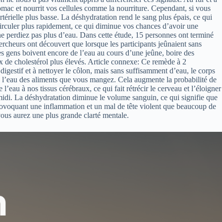
ac et nourrit vos cellules comme la nourriture. Cependant, si vous
rielle plus basse. La déshydratation rend le sang plus épais, ce qui
circuler plus rapidement, ce qui diminue vos chances d’avoir une
s ne perdiez pas plus d’eau. Dans cette étude, 15 personnes ont terminé
rcheurs ont découvert que lorsque les participants jeûnaient sans
des gens boivent encore de l’eau au cours d’une jeûne, boire des
ux de cholestérol plus élevés. Article connexe: Ce remède à 2
igestif et à nettoyer le côlon, mais sans suffisamment d’eau, le corps
rbe l’eau des aliments que vous mangez. Cela augmente la probabilité de
l’eau à nos tissus cérébraux, ce qui fait rétrécir le cerveau et l’éloigner
midi. La déshydratation diminue le volume sanguin, ce qui signifie que
provoquant une inflammation et un mal de tête violent que beaucoup de
ous aurez une plus grande clarté mentale.