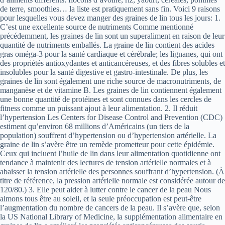
de terre, smoothies… la liste est pratiquement sans fin. Voici 9 raisons
pour lesquelles vous devez manger des graines de lin tous les jours: 1.
C’est une excellente source de nutriments Comme mentionné
précédemment, les graines de lin sont un superaliment en raison de leur
quantité de nutriments emballés. La graine de lin contient des acides
gras oméga-3 pour la santé cardiaque et cérébrale; les lignanes, qui ont
des propriétés antioxydantes et anticancéreuses, et des fibres solubles et
insolubles pour la santé digestive et gastro-intestinale. De plus, les
graines de lin sont également une riche source de macronutriments, de
manganèse et de vitamine B. Les graines de lin contiennent également
une bonne quantité de protéines et sont connues dans les cercles de
fitness comme un puissant ajout à leur alimentation. 2. Il réduit
l’hypertension Les Centers for Disease Control and Prevention (CDC)
estiment qu’environ 68 millions d’Américains (un tiers de la
population) souffrent d’hypertension ou d’hypertension artérielle. La
graine de lin s’avère être un remède prometteur pour cette épidémie.
Ceux qui incluent l’huile de lin dans leur alimentation quotidienne ont
tendance à maintenir des lectures de tension artérielle normales et à
abaisser la tension artérielle des personnes souffrant d’hypertension. (À
titre de référence, la pression artérielle normale est considérée autour de
120/80.) 3. Elle peut aider à lutter contre le cancer de la peau Nous
aimons tous être au soleil, et la seule préoccupation est peut-être
l’augmentation du nombre de cancers de la peau. Il s’avère que, selon
la US National Library of Medicine, la supplémentation alimentaire en