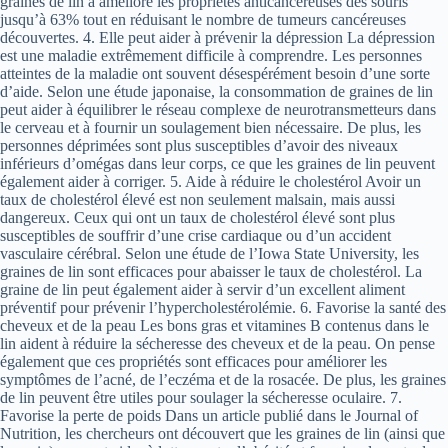
graines de lin a amélioré les propriétés anticancéreuses des souris
jusqu’à 63% tout en réduisant le nombre de tumeurs cancéreuses
découvertes. 4. Elle peut aider à prévenir la dépression La dépression
est une maladie extrêmement difficile à comprendre. Les personnes
atteintes de la maladie ont souvent désespérément besoin d’une sorte
d’aide. Selon une étude japonaise, la consommation de graines de lin
peut aider à équilibrer le réseau complexe de neurotransmetteurs dans
le cerveau et à fournir un soulagement bien nécessaire. De plus, les
personnes déprimées sont plus susceptibles d’avoir des niveaux
inférieurs d’omégas dans leur corps, ce que les graines de lin peuvent
également aider à corriger. 5. Aide à réduire le cholestérol Avoir un
taux de cholestérol élevé est non seulement malsain, mais aussi
dangereux. Ceux qui ont un taux de cholestérol élevé sont plus
susceptibles de souffrir d’une crise cardiaque ou d’un accident
vasculaire cérébral. Selon une étude de l’Iowa State University, les
graines de lin sont efficaces pour abaisser le taux de cholestérol. La
graine de lin peut également aider à servir d’un excellent aliment
préventif pour prévenir l’hypercholestérolémie. 6. Favorise la santé des
cheveux et de la peau Les bons gras et vitamines B contenus dans le
lin aident à réduire la sécheresse des cheveux et de la peau. On pense
également que ces propriétés sont efficaces pour améliorer les
symptômes de l’acné, de l’eczéma et de la rosacée. De plus, les graines
de lin peuvent être utiles pour soulager la sécheresse oculaire. 7.
Favorise la perte de poids Dans un article publié dans le Journal of
Nutrition, les chercheurs ont découvert que les graines de lin (ainsi que