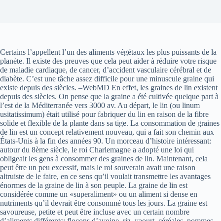
Certains l’appellent l’un des aliments végétaux les plus puissants de la
planète. Il existe des preuves que cela peut aider à réduire votre risque
de maladie cardiaque, de cancer, d’accident vasculaire cérébral et de
diabète. C’est une tâche assez difficile pour une minuscule graine qui
existe depuis des siècles. –WebMD En effet, les graines de lin existent
depuis des siècles. On pense que la graine a été cultivée quelque part à
l’est de la Méditerranée vers 3000 av. Au départ, le lin (ou linum
usitatissimum) était utilisé pour fabriquer du lin en raison de la fibre
solide et flexible de la plante dans sa tige. La consommation de graines
de lin est un concept relativement nouveau, qui a fait son chemin aux
États-Unis à la fin des années 90. Un morceau d’histoire intéressant:
autour du 8ème siècle, le roi Charlemagne a adopté une loi qui
obligeait les gens à consommer des graines de lin. Maintenant, cela
peut être un peu excessif, mais le roi souverain avait une raison
altruiste de le faire, en ce sens qu’il voulait transmettre les avantages
énormes de la graine de lin à son peuple. La graine de lin est
considérée comme un «superaliment» ou un aliment si dense en
nutriments qu’il devrait être consommé tous les jours. La graine est
savoureuse, petite et peut être incluse avec un certain nombre
d’aliments différents: flocons d’avoine, riz, yaourt, céréales, pommes