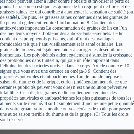
les noix) peuvent aider à lutter contre l’obésité et favoriser la perte de
poids. La raison en est que les graines de lin regorgent de fibres et de
graisses saines, ce qui contribue à augmenter la sensation de satiété (ou
de satiété). De plus, les graisses saines contenues dans les graines de
lin peuvent également réduire l’inflammation. 8. Contient des
antioxydants importants La consommation de graines de lin est l’un
des meilleurs moyens d’obtenir des antioxydants essentiels. Le lin
contient des polyphénols puissants, qui offrent des avantages
formidables tels que l’anti-vieillissement et la santé cellulaire. Les
graines de lin peuvent également aider à corriger les déséquilibres
hormonaux. Les polyphénols aident également à stimuler la croissance
des probiotiques dans l’intestin, qui joue un rôle important dans
l’élimination des bactéries nocives dans le corps. Article connexe: 10
signes que vous avez une carence en oméga-3 9. Contient des
propriétés antivirales et antibactériennes Tout le monde méprise la
saison du rhume et de la grippe, et rien (indépendamment de ce que
certaines publicités peuvent vous dire) n’est une solution préventive
infaillible. Cela dit, les graines de lin contiennent certaines des
propriétés antivirales et antibactériennes les plus puissantes de tous les
aliments sur le marché. Il suffit simplement d’inclure une petite quantité
dans votre gruau, votre smoothie ou vos céréales le matin pour passer
une autre saison terrible du rhume et de la grippe. (C) Tous les droits
sont réservés